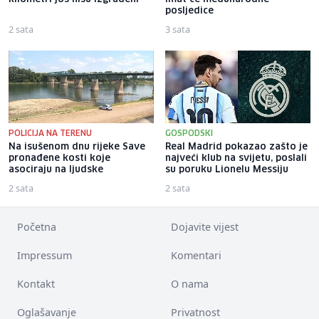
posljedice
2 sata
3 sata
POLICIJA NA TERENU
GOSPODSKI
Na isušenom dnu rijeke Save
Real Madrid pokazao zašto je
pronađene kosti koje
najveći klub na svijetu, poslali
asociraju na ljudske
su poruku Lionelu Messiju
2 sata
2 sata
Početna
Dojavite vijest
Impressum
Komentari
Kontakt
O nama
Oglašavanje
Privatnost