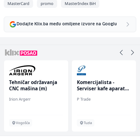
MasterCard
promo
MasterIndex BiH
Dodajte Klix.ba među omiljene izvore na Googlu
Tehničar održavanja
Komercijalista -
CNC mašina (m)
Serviser kafe aparata
(m/ž)
Irion Argerr
P Trade
Vogošća
Tuzla