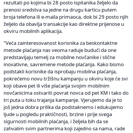
rezultati po kojima bi 28 posto ispitanika željelo da
prenosi sredstva sa jedne na drugu karticu putem
broja telefona ili e-maila primaoca, dok bi 29 posto njih
željelo da obavlja transakcije kao direktne prijenose u
okviru mobilnih aplikacija.
"Veća zainteresovanost korisnika za beskontaktne
metode plaćanja nas veoma raduje budući da one
predstavljaju temelj za mobilne novčanike i slične
inovativne, savremene metode plaćanja. Kako bismo
podstakli korisnike da isprobaju mobilna plaćanja,
pokrećemo novu tržišnu kampanju u okviru koje će svi
koji obave pet ili više plaćanja svojim mobilnim
novčanicima ostvariti povrat novca od pet KM i tako do
tri puta u toku trajanja kampanje. Vjerujemo da je to
još jedna dobra prilika da podstaknemo i edukujemo
ljude u pogledu praktičnosti, brzine i prije svega
sigurnosti mobilnih plaćanja, i željela bih da se
zahvalim svim partnerima koji zajedno sa nama, rade