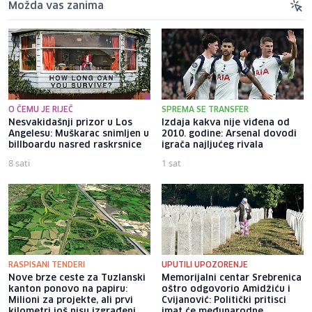
Možda vas zanima
O ČEMU JE RIJEČ
SPREMA SE TRANSFER
Nesvakidašnji prizor u Los
Izdaja kakva nije viđena od
Angelesu: Muškarac snimljen u
2010. godine: Arsenal dovodi
billboardu nasred raskrsnice
igrača najljućeg rivala
8 sati
1 sat
RASPISANI TENDERI
UPUTILI UPOZORENJE
Nove brze ceste za Tuzlanski
Memorijalni centar Srebrenica
kanton ponovo na papiru:
oštro odgovorio Amidžiću i
Milioni za projekte, ali prvi
Cvijanović: Politički pritisci
kilometri još nisu izgrađeni
imat će međunarodne