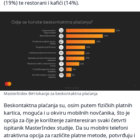
(19%) te restorani i kafići (14%).
MasterIndex BiH lokacije za beskontaktna plaćanja
Beskontaktna plaćanja su, osim putem fizičkih platnih
kartica, moguća i u okviru mobilnih novčanika, što je
opcija za čije je korištenje zainteresiran svaki četvrti
ispitanik MasterIndex studije. Da su mobilni telefoni
atraktivna opcija za različite platne metode, potvrđuju i