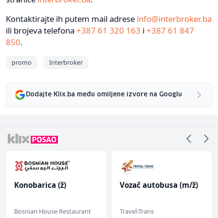
Kontaktirajte ih putem mail adrese
info@interbroker.ba
ili brojeva telefona
+387 61 320 163
i
+387 61 847
850
.
promo
Interbroker
Dodajte Klix.ba među omiljene izvore na Googlu
Konobarica (ž)
Vozač autobusa (m/ž)
Bosnian House Restaurant
Travel-Trans