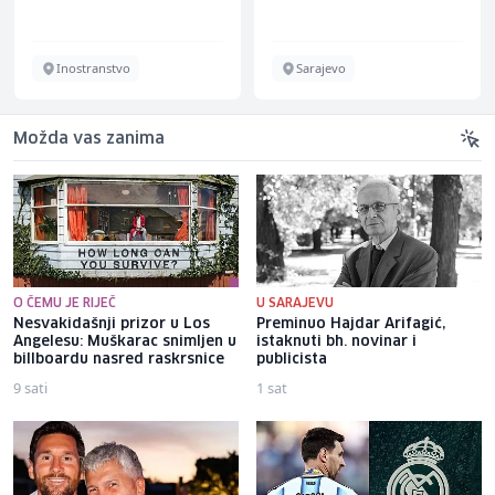
Inostranstvo
Sarajevo
Možda vas zanima
O ČEMU JE RIJEČ
U SARAJEVU
Nesvakidašnji prizor u Los
Preminuo Hajdar Arifagić,
Angelesu: Muškarac snimljen u
istaknuti bh. novinar i
billboardu nasred raskrsnice
publicista
9 sati
1 sat