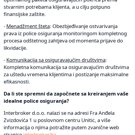
stvarnim potrebama klijenta, a u cilju potpuno
finansijske zaštite.
-
Menadžment šteta
: Obezbjeđivanje ostvarivanja
prava iz police osiguranja monitoringom kompletnog
procesa odštetnog zahtjeva od momenta prijave do
likvidacije.
-
Komunikacija sa osiguravajućim društvima
:
Kompletna komunikacija sa osiguravajućim društvima
za uštedu vremena klijentima i postizanje maksimalne
efikasnosti.
Da li ste spremni da započnete sa kreiranjem vaše
idealne police osiguranja?
Interbroker d.o.o. nalazi se na adresi Fra Anđela
Zvizdovića 1 u poslovnom centru Unitic, a više
informacija o njima potražite putem zvanične web
stranice
interbroker.ba
.