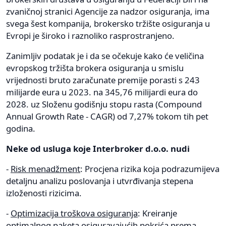
zvaničnoj stranici Agencije za nadzor osiguranja, ima
svega šest kompanija, brokersko tržište osiguranja u
Evropi je široko i raznoliko rasprostranjeno.
Zanimljiv podatak je i da se očekuje kako će veličina
evropskog tržišta brokera osiguranja u smislu
vrijednosti bruto zaračunate premije porasti s 243
milijarde eura u 2023. na 345,76 milijardi eura do
2028. uz Složenu godišnju stopu rasta (Compound
Annual Growth Rate - CAGR) od 7,27% tokom tih pet
godina.
Neke od usluga koje Interbroker d.o.o. nudi
-
Risk menadžment
: Procjena rizika koja podrazumijeva
detaljnu analizu poslovanja i utvrđivanja stepena
izloženosti rizicima.
-
Optimizacija troškova osiguranja
: Kreiranje
optimalnog paketa osiguravajućih pokrića prema