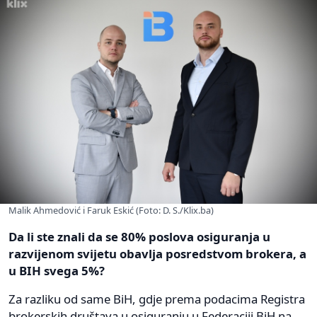
Malik Ahmedović i Faruk Eskić (Foto: D. S./Klix.ba)
Da li ste znali da se 80% poslova osiguranja u
razvijenom svijetu obavlja posredstvom brokera, a
u BIH svega 5%?
Za razliku od same BiH, gdje prema podacima Registra
brokerskih društava u osiguranju u Federaciji BiH na