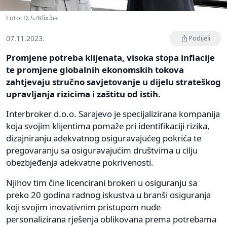
Foto: D. S./Klix.ba
07.11.2023.
Podijeli
Promjene potreba klijenata, visoka stopa inflacije
te promjene globalnih ekonomskih tokova
zahtjevaju stručno savjetovanje u dijelu strateškog
upravljanja rizicima i zaštitu od istih.
Interbroker d.o.o. Sarajevo je specijalizirana kompanija
koja svojim klijentima pomaže pri identifikaciji rizika,
dizajniranju adekvatnog osiguravajućeg pokrića te
pregovaranju sa osiguravajućim društvima u cilju
obezbjeđenja adekvatne pokrivenosti.
Njihov tim čine licencirani brokeri u osiguranju sa
preko 20 godina radnog iskustva u branši osiguranja
koji svojim inovativnim pristupom nude
personalizirana rješenja oblikovana prema potrebama