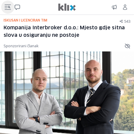
543
ISKUSAN I LICENCIRAN TIM
Kompanija Interbroker d.o.o.: Mjesto gdje sitna
slova u osiguranju ne postoje
Sponzorirani članak