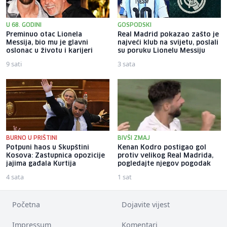
U 68. GODINI
GOSPODSKI
Preminuo otac Lionela
Real Madrid pokazao zašto je
Messija, bio mu je glavni
najveći klub na svijetu, poslali
oslonac u životu i karijeri
su poruku Lionelu Messiju
9 sati
3 sata
BURNO U PRIŠTINI
BIVŠI ZMAJ
Potpuni haos u Skupštini
Kenan Kodro postigao gol
Kosova: Zastupnica opozicije
protiv velikog Real Madrida,
jajima gađala Kurtija
pogledajte njegov pogodak
4 sata
1 sat
Početna
Dojavite vijest
Impressum
Komentari