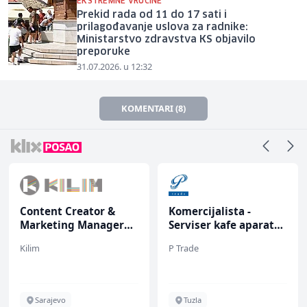
EKSTREMNE VRUĆINE
Prekid rada od 11 do 17 sati i
prilagođavanje uslova za radnike:
Ministarstvo zdravstva KS objavilo
preporuke
31.07.2026. u 12:32
KOMENTARI (8)
Content Creator &
Komercijalista -
Marketing Manager
Serviser kafe aparata
(m/ž)
(m/ž)
Kilim
P Trade
Sarajevo
Tuzla