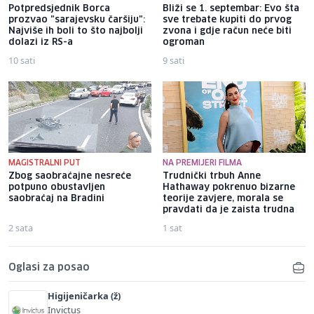
Potpredsjednik Borca
Bliži se 1. septembar: Evo šta
prozvao "sarajevsku čaršiju":
sve trebate kupiti do prvog
Najviše ih boli to što najbolji
zvona i gdje račun neće biti
dolazi iz RS-a
ogroman
10 sati
9 sati
MAGISTRALNI PUT
NA PREMIJERI FILMA
Zbog saobraćajne nesreće
Trudnički trbuh Anne
potpuno obustavljen
Hathaway pokrenuo bizarne
saobraćaj na Bradini
teorije zavjere, morala se
pravdati da je zaista trudna
2 sata
1 sat
Oglasi za posao
Higijeničarka (ž)
Invictus