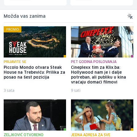
Možda vas zanima
PROMO
PRIJAVITE SE
PET GODINA POSLOVANJA
Piccolo Mondo otvara Steak
Cineplexx tim za Klix.ba:
House na Trebeviću: Prilika za
Hollywood nam je i dalje
posao na šest pozicija
potreban, ali publiku u kina
vraćaju domaći filmovi
3 sata
9 sati
ZELJKOVIĆ OTVORENO
JEDNA ADRESA ZA SVE