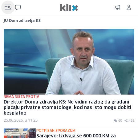
JU Dom zdravlja KS
NEMA NIŠTA PROTIV
Direktor Doma zdravlja KS: Ne vidim razlog da građani
plaćaju privatne stomatologe, kod nas isto mogu dobiti
besplatno
25.06.2026. u 11:25
60
432
POTPISAN SPORAZUM
Sarajevo: Izdvaja se 600.000 KM za