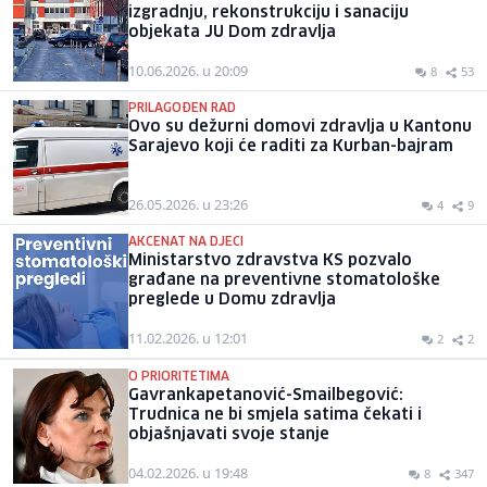
izgradnju, rekonstrukciju i sanaciju
objekata JU Dom zdravlja
10.06.2026. u 20:09
8
53
PRILAGOĐEN RAD
Ovo su dežurni domovi zdravlja u Kantonu
Sarajevo koji će raditi za Kurban-bajram
26.05.2026. u 23:26
4
9
AKCENAT NA DJECI
Ministarstvo zdravstva KS pozvalo
građane na preventivne stomatološke
preglede u Domu zdravlja
11.02.2026. u 12:01
2
2
O PRIORITETIMA
Gavrankapetanović-Smailbegović:
Trudnica ne bi smjela satima čekati i
objašnjavati svoje stanje
04.02.2026. u 19:48
8
347