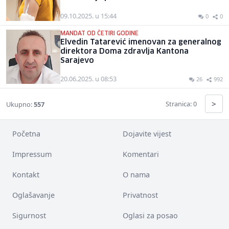
09.10.2025. u 15:44
0
0
MANDAT OD ČETIRI GODINE
Elvedin Tatarević imenovan za generalnog
direktora Doma zdravlja Kantona
Sarajevo
20.06.2025. u 08:53
26
992
>
Stranica: 0
Ukupno:
557
Početna
Dojavite vijest
Impressum
Komentari
Kontakt
O nama
Oglašavanje
Privatnost
Sigurnost
Oglasi za posao