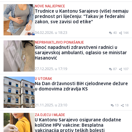
NOVE NALJEPNICE
Trudnice u Kantonu Sarajevo (više) nemaju
prednost pri liječenju: "Takav je federalni
zakon, sve zavisi od etike"
04.02.2026. u 18:23
40
144
NEPRIHVATLJIVO PONAŠANJE
Sinoć napadnuti zdravstveni radnici u
sarajevskoj ambulanti, oglasio se ministar
Hasanović
27.12.2025. u 17:19
87
107
U UTORAK
Na Dan državnosti BiH cjelodnevne dežure
u domovima zdravlja KS
21.11.2025. u 23:10
13
18
ZA DJECU I MLADE
U Kantonu Sarajevo osigurane dodatne
količine HPV vakcine: Besplatna
vakcinacija protiv teških bolesti