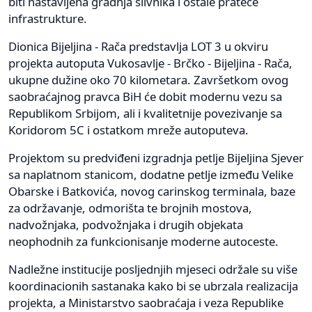
biti nastavljena gradnja slivnika i ostale prateće
infrastrukture.
Dionica Bijeljina - Rača predstavlja LOT 3 u okviru
projekta autoputa Vukosavlje - Brčko - Bijeljina - Rača,
ukupne dužine oko 70 kilometara. Završetkom ovog
saobraćajnog pravca BiH će dobit modernu vezu sa
Republikom Srbijom, ali i kvalitetnije povezivanje sa
Koridorom 5C i ostatkom mreže autoputeva.
Projektom su predviđeni izgradnja petlje Bijeljina Sjever
sa naplatnom stanicom, dodatne petlje između Velike
Obarske i Batkovića, novog carinskog terminala, baze
za održavanje, odmorišta te brojnih mostova,
nadvožnjaka, podvožnjaka i drugih objekata
neophodnih za funkcionisanje moderne autoceste.
Nadležne institucije posljednjih mjeseci održale su više
koordinacionih sastanaka kako bi se ubrzala realizacija
projekta, a Ministarstvo saobraćaja i veza Republike