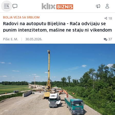
18
BOLJA VEZA SA SRBIJOM
Radovi na autoputu Bijeljina - Rača odvijaju se
punim intenzitetom, mašine ne staju ni vikendom
Piše: E. M.
|
30.05.2026.
37