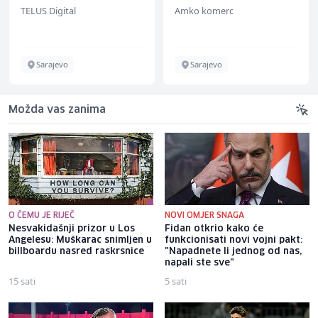
(m/w/d) für einen
(m/ž)
TELUS Digital
Amko komerc
bekannten deutschen
Energieversorger
Sarajevo
Sarajevo
Možda vas zanima
O ČEMU JE RIJEČ
NOVI OMJER SNAGA
Nesvakidašnji prizor u Los
Fidan otkrio kako će
Angelesu: Muškarac snimljen u
funkcionisati novi vojni pakt:
billboardu nasred raskrsnice
"Napadnete li jednog od nas,
napali ste sve"
15 sati
5 sati