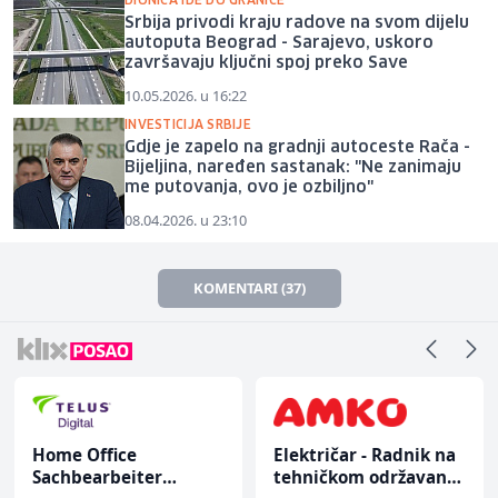
DIONICA IDE DO GRANICE
Srbija privodi kraju radove na svom dijelu
autoputa Beograd - Sarajevo, uskoro
završavaju ključni spoj preko Save
10.05.2026. u 16:22
INVESTICIJA SRBIJE
Gdje je zapelo na gradnji autoceste Rača -
Bijeljina, naređen sastanak: "Ne zanimaju
me putovanja, ovo je ozbiljno"
08.04.2026. u 23:10
KOMENTARI (37)
Home Office
Električar - Radnik na
Sachbearbeiter
tehničkom održavanju