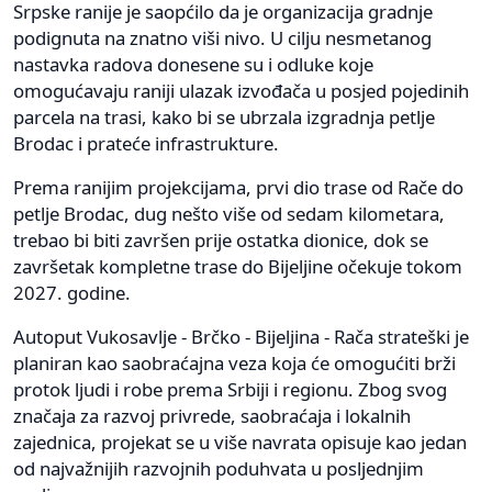
Srpske ranije je saopćilo da je organizacija gradnje
podignuta na znatno viši nivo. U cilju nesmetanog
nastavka radova donesene su i odluke koje
omogućavaju raniji ulazak izvođača u posjed pojedinih
parcela na trasi, kako bi se ubrzala izgradnja petlje
Brodac i prateće infrastrukture.
Prema ranijim projekcijama, prvi dio trase od Rače do
petlje Brodac, dug nešto više od sedam kilometara,
trebao bi biti završen prije ostatka dionice, dok se
završetak kompletne trase do Bijeljine očekuje tokom
2027. godine.
Autoput Vukosavlje - Brčko - Bijeljina - Rača strateški je
planiran kao saobraćajna veza koja će omogućiti brži
protok ljudi i robe prema Srbiji i regionu. Zbog svog
značaja za razvoj privrede, saobraćaja i lokalnih
zajednica, projekat se u više navrata opisuje kao jedan
od najvažnijih razvojnih poduhvata u posljednjim