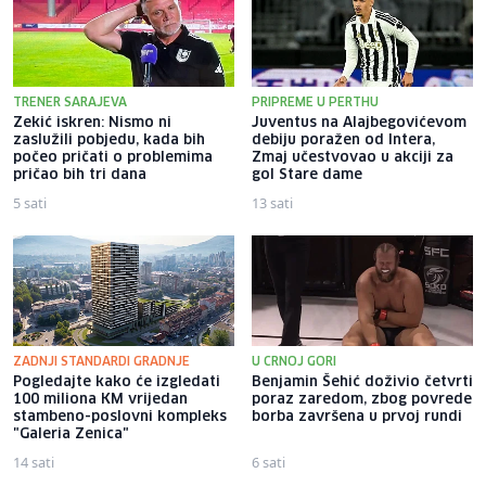
TRENER SARAJEVA
PRIPREME U PERTHU
Zekić iskren: Nismo ni
Juventus na Alajbegovićevom
zaslužili pobjedu, kada bih
debiju poražen od Intera,
počeo pričati o problemima
Zmaj učestvovao u akciji za
pričao bih tri dana
gol Stare dame
5 sati
13 sati
ZADNJI STANDARDI GRADNJE
U CRNOJ GORI
Pogledajte kako će izgledati
Benjamin Šehić doživio četvrti
100 miliona KM vrijedan
poraz zaredom, zbog povrede
stambeno-poslovni kompleks
borba završena u prvoj rundi
"Galeria Zenica"
14 sati
6 sati