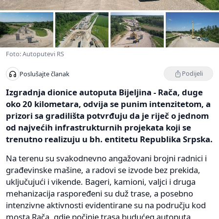
Foto: Autoputevi RS
Podijeli
Poslušajte članak
Izgradnja dionice autoputa Bijeljina - Rača, duge
oko 20 kilometara, odvija se punim intenzitetom, a
prizori sa gradilišta potvrđuju da je riječ o jednom
od najvećih infrastrukturnih projekata koji se
trenutno realizuju u bh. entitetu Republika Srpska.
Na terenu su svakodnevno angažovani brojni radnici i
građevinske mašine, a radovi se izvode bez prekida,
uključujući i vikende. Bageri, kamioni, valjci i druga
mehanizacija raspoređeni su duž trase, a posebno
intenzivne aktivnosti evidentirane su na području kod
mosta Rača, gdje počinje trasa budućeg autoputa