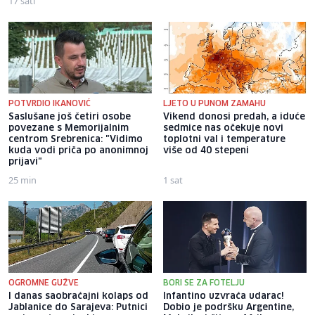
17 sati
POTVRDIO IKANOVIĆ
LJETO U PUNOM ZAMAHU
Saslušane još četiri osobe
Vikend donosi predah, a iduće
povezane s Memorijalnim
sedmice nas očekuje novi
centrom Srebrenica: "Vidimo
toplotni val i temperature
kuda vodi priča po anonimnoj
više od 40 stepeni
prijavi"
25 min
1 sat
OGROMNE GUŽVE
BORI SE ZA FOTELJU
I danas saobraćajni kolaps od
Infantino uzvraća udarac!
Jablanice do Sarajeva: Putnici
Dobio je podršku Argentine,