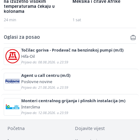
na izuzetno visokim
Meksika i čitave Afrike
temperaturama čekaju u
kolonama
24 min
1 sat
Oglasi za posao
Točilac goriva - Prodavač na benzinskoj pumpi (m/ž)
Hifa-Oil
Prijava do: 08.08.2026. u 23:59
Agent u call centru (m/ž)
Poslovne novine
Prijava do: 21.08.2026. u 23:59
Monteri centralnog grijanja i plinskih instalacija (m)
Interclima
Prijava do: 12.08.2026. u 23:59
Početna
Dojavite vijest