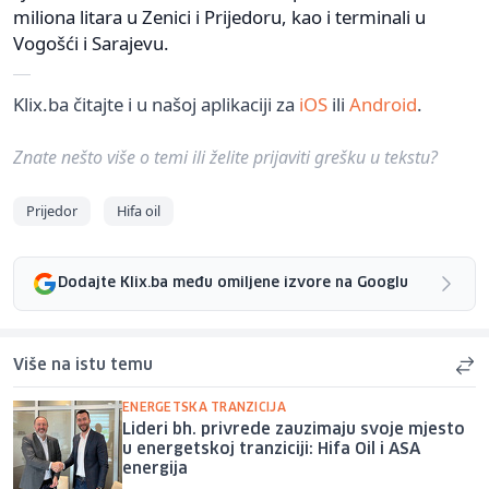
miliona litara u Zenici i Prijedoru, kao i terminali u
Vogošći i Sarajevu.
Klix.ba čitajte i u našoj aplikaciji za
iOS
ili
Android
.
Znate nešto više o temi ili želite prijaviti grešku u tekstu?
Prijedor
Hifa oil
Dodajte Klix.ba među omiljene izvore na Googlu
Više na istu temu
ENERGETSKA TRANZICIJA
Lideri bh. privrede zauzimaju svoje mjesto
u energetskoj tranziciji: Hifa Oil i ASA
energija