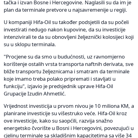
tačka i izvan Bosne i Hercegovine. Naglasili su da im je
plan da terminale pretvore u najsavremenije u regiji.
U kompaniji Hifa-Oil su također podsjetili da su počeli
investirati nedugo nakon kupovine, da su investicije
intenzivirali te da su obnovljeni željeznički kolosijeci koji
su u sklopu terminala.
"Procjene su da smo u budućnosti, uz ravnomjerno
korištenje ostalih vrsta transporta naftnih derivata, sve
bliže transportu željeznicama i smatram da terminale
koje imamo treba polako pripremati i stavljati u
funkciju", izjavio je predsjednik uprave Hifa-Oil
Grupacije Izudin Ahmetlić.
Vrijednost investicija u prvom nivou je 10 miliona KM, a
planirane investicije su višestruko veće. Hifa-Oil kroz
ove investicije, kako su saopćili, razvija snažno
energetsko čvorište u Bosni i Hercegovini, povezujući u
cjelinu terminale sa skladišnim kapacitetima sa više 34