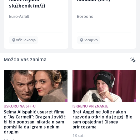
službenik (m/ž)
Euro-Asfalt
Borbono
Više lokacija
Sarajevo
Možda vas zanima
USKORO NA SFF-U
ISKRENO PRIZNANJE
Selma Alispahić ususret filmu
Brat Angeline Jolie nakon
o "Ay Carmeli": Dragan Jovičić
razvoda otkrio da je gej: Bio
bi bio ponosan; nikada nisam
sam opsjednut Disney
pomislila da igram s nekim
princezama
drugim
18 sati