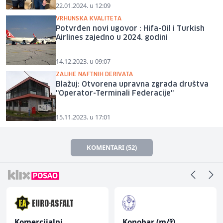
22.01.2024. u 12:09
VRHUNSKA KVALITETA
Potvrđen novi ugovor : Hifa-Oil i Turkish
Airlines zajedno u 2024. godini
14.12.2023. u 09:07
ZALIHE NAFTNIH DERIVATA
Blažuj: Otvorena upravna zgrada društva
"Operator-Terminali Federacije"
15.11.2023. u 17:01
KOMENTARI (52)
Komercijalni
Konobar (m/ž)