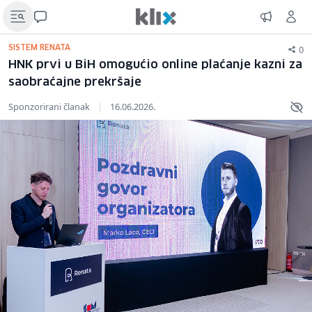
0
SISTEM RENATA
HNK prvi u BiH omogućio online plaćanje kazni za
saobraćajne prekršaje
Sponzorirani članak
|
16.06.2026.