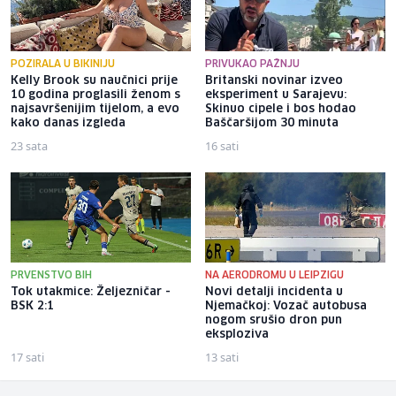
POZIRALA U BIKINIJU
PRIVUKAO PAŽNJU
Kelly Brook su naučnici prije
Britanski novinar izveo
10 godina proglasili ženom s
eksperiment u Sarajevu:
najsavršenijim tijelom, a evo
Skinuo cipele i bos hodao
kako danas izgleda
Baščaršijom 30 minuta
23 sata
16 sati
PRVENSTVO BIH
NA AERODROMU U LEIPZIGU
Tok utakmice: Željezničar -
Novi detalji incidenta u
BSK 2:1
Njemačkoj: Vozač autobusa
nogom srušio dron pun
eksploziva
17 sati
13 sati