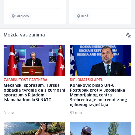
Sarajevo
Ilijaš
Možda vas zanima
ZABRINUTOST PARTNERA
DIPLOMATSKI APEL
Mekanski sporazum: Turska
Konaković pisao UN-u:
odbacila tvrdnje da sigurnosni
Postupak protiv uposlenika
sporazum s Rijadom i
Memorijalnog centra
Islamabadom krši NATO
Srebrenica je pokrenut zbog
njihovog izvještaja
3 sata
53 min