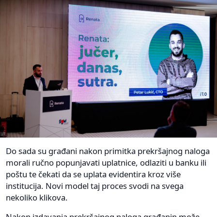
Do sada su građani nakon primitka prekršajnog naloga
morali ručno popunjavati uplatnice, odlaziti u banku ili
poštu te čekati da se uplata evidentira kroz više
institucija. Novi model taj proces svodi na svega
nekoliko klikova.
Nakon izdavanja prekršajnog naloga građanin može