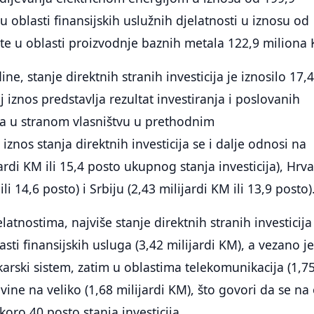
u oblasti finansijskih uslužnih djelatnosti u iznosu od
te u oblasti proizvodnje baznih metala 122,9 miliona
ne, stanje direktnih stranih investicija je iznosilo 17,
j iznos predstavlja rezultat investiranja i poslovanih
ća u stranom vlasništvu u prethodnim
znos stanja direktnih investicija se i dalje odnosi na
jardi KM ili 15,4 posto ukupnog stanja investicija), Hrv
li 14,6 posto) i Srbiju (2,43 milijardi KM ili 13,9 posto)
atnostima, najviše stanje direktnih stranih investicija
sti finansijskih usluga (3,42 milijardi KM), a vezano je
karski sistem, zatim u oblastima telekomunikacija (1,7
ovine na veliko (1,68 milijardi KM), što govori da se na
skoro 40 posto stanja investicija.