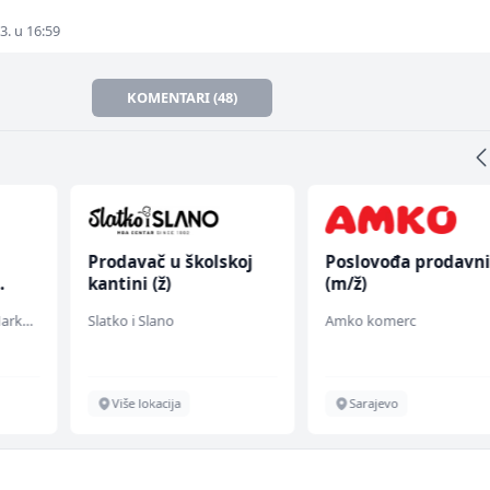
3. u 16:59
KOMENTARI (48)
Prodavač u školskoj
Poslovođa prodavn
kantini (ž)
(m/ž)
Embers Call Center & Marketing
Slatko i Slano
Amko komerc
Više lokacija
Sarajevo