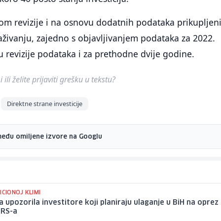
kom revizije i na osnovu dodatnih podataka prikupljen
živanju, zajedno s objavljivanjem podataka za 2022.
u revizije podataka i za prethodne dvije godine.
ili želite prijaviti grešku u tekstu?
Direktne strane investicije
među omiljene izvore na Googlu
ICIONOJ KLIMI
 upozorila investitore koji planiraju ulaganje u BiH na oprez
 RS-a