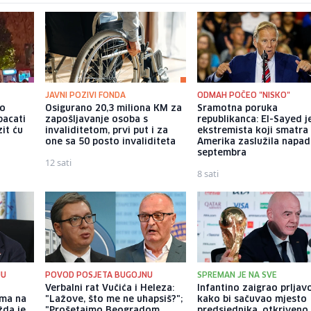
JAVNI POZIVI FONDA
ODMAH POČEO "NISKO"
io
Osigurano 20,3 miliona KM za
Sramotna poruka
bacati
zapošljavanje osoba s
republikanca: El-Sayed j
it ću
invaliditetom, prvi put i za
ekstremista koji smatra 
one sa 50 posto invaliditeta
Amerika zaslužila napad
septembra
12 sati
8 sati
JU
POVOD POSJETA BUGOJNU
SPREMAN JE NA SVE
Verbalni rat Vučića i Heleza:
Infantino zaigrao prljav
ima na
"Lažove, što me ne uhapsiš?";
kako bi sačuvao mjesto
žda je
"Prošetajmo Beogradom,
predsjednika, otkriveno 