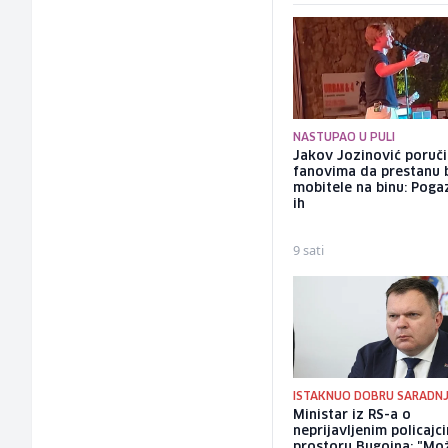
NASTUPAO U PULI
Jakov Jozinović poruč
fanovima da prestanu 
mobitele na binu: Pogaz
ih
9 sati
ISTAKNUO DOBRU SARADN
Ministar iz RS-a o
neprijavljenim policajc
prostoru Bugojna: "Mo