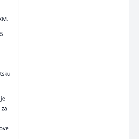
 KM.
45
atsku
.
 je
 za
5
 ove