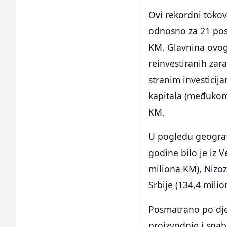
Ovi rekordni tokov
odnosno za 21 post
KM. Glavnina ovog r
reinvestiranih zara
stranim investicij
kapitala (međukom
KM.
U pogledu geografs
godine bilo je iz V
miliona KM), Nizo
Srbije (134,4 mili
Posmatrano po djel
proizvodnje i snab