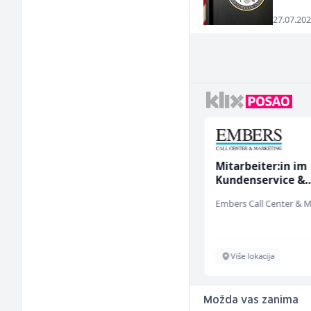
27.07.202
Kuhinjski pomoćnik
Mitarbeiter:in im
(m/ž)
Kundenservice &
Support (m/w/d)
Restoran Golf Klub
Sarajevo
Više lokacija
Možda vas zanima