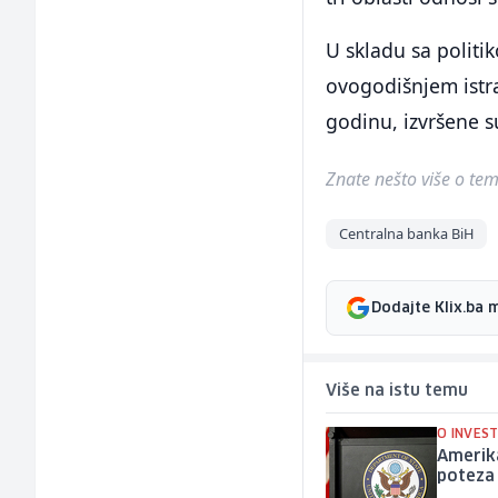
U skladu sa politi
ovogodišnjem istra
godinu, izvršene s
Znate nešto više o temi 
Centralna banka BiH
Dodajte Klix.ba 
Više na istu temu
O INVEST
Amerika
poteza