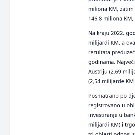
miliona KM, zatim 
146,8 miliona KM, 
Na kraju 2022. godi
milijardi KM, a ova
rezultata preduze
godinama. Najveći i
Austriju (2,69 mili
(2,54 milijarde KM i
Posmatrano po djel
registrovano u obla
investiranje u ban
milijardi KM) i trg
tri oblasti odnosi 