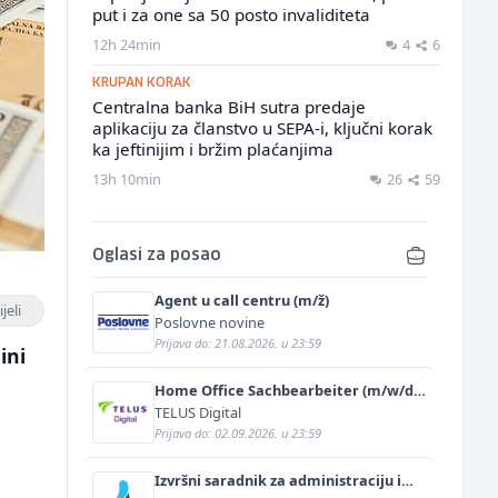
put i za one sa 50 posto invaliditeta
12h 24min
4
6
KRUPAN KORAK
Centralna banka BiH sutra predaje
aplikaciju za članstvo u SEPA-i, ključni korak
ka jeftinijim i bržim plaćanjima
13h 10min
26
59
Oglasi za posao
Agent u call centru (m/ž)
jeli
Poslovne novine
Prijava do: 21.08.2026. u 23:59
ini
Home Office Sachbearbeiter (m/w/d)
für einen bekannten deutschen
TELUS Digital
Energieversorger
Prijava do: 02.09.2026. u 23:59
Izvršni saradnik za administraciju i