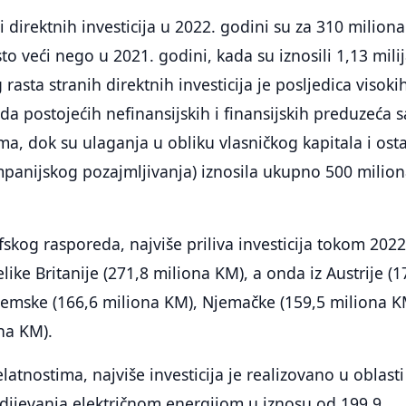
i direktnih investicija u 2022. godini su za 310 milion
o veći nego u 2021. godini, kada su iznosili 1,13 milij
asta stranih direktnih investicija je posljedica visoki
da postojećih nefinansijskih i finansijskih preduzeća s
ama, dok su ulaganja u obliku vlasničkog kapitala i ost
panijskog pozajmljivanja) iznosila ukupno 500 milio
kog rasporeda, najviše priliva investicija tokom 2022
elike Britanije (271,8 miliona KM), a onda iz Austrije (1
zemske (166,6 miliona KM), Njemačke (159,5 miliona K
ona KM).
atnostima, najviše investicija je realizovano u oblasti
dijevanja električnom energijom u iznosu od 199,9