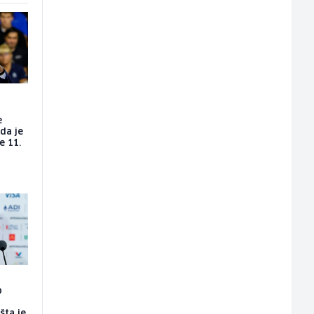
e
da je
e 11.
o
šta je