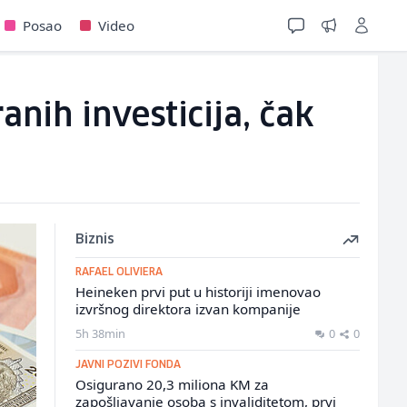
Posao
Video
anih investicija, čak
Biznis
RAFAEL OLIVIERA
Heineken prvi put u historiji imenovao
izvršnog direktora izvan kompanije
5h 38min
0
0
JAVNI POZIVI FONDA
Osigurano 20,3 miliona KM za
zapošljavanje osoba s invaliditetom, prvi