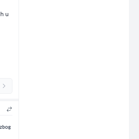
ih u
 zbog