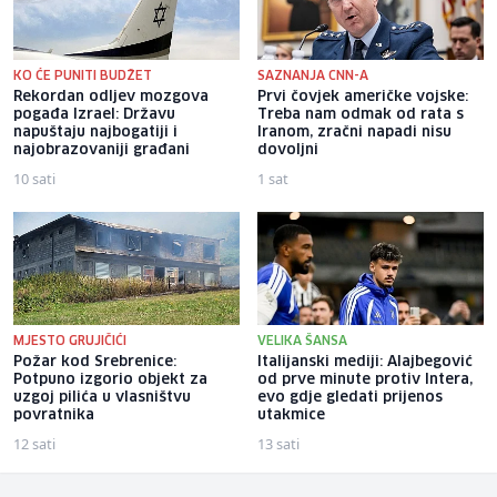
KO ĆE PUNITI BUDŽET
SAZNANJA CNN-A
Rekordan odljev mozgova
Prvi čovjek američke vojske:
pogađa Izrael: Državu
Treba nam odmak od rata s
napuštaju najbogatiji i
Iranom, zračni napadi nisu
najobrazovaniji građani
dovoljni
10 sati
1 sat
MJESTO GRUJIČIĆI
VELIKA ŠANSA
Požar kod Srebrenice:
Italijanski mediji: Alajbegović
Potpuno izgorio objekt za
od prve minute protiv Intera,
uzgoj pilića u vlasništvu
evo gdje gledati prijenos
povratnika
utakmice
12 sati
13 sati