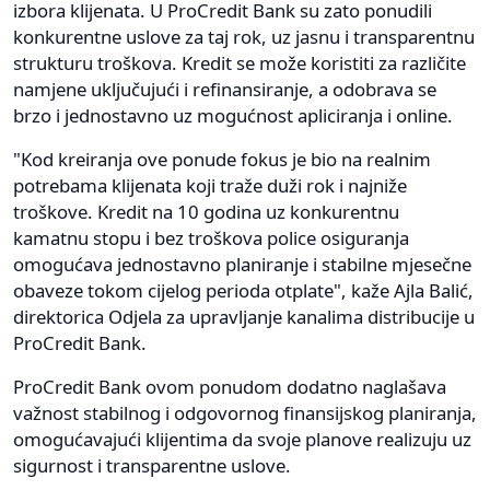
izbora klijenata. U ProCredit Bank su zato ponudili
konkurentne uslove za taj rok, uz jasnu i transparentnu
strukturu troškova. Kredit se može koristiti za različite
namjene uključujući i refinansiranje, a odobrava se
brzo i jednostavno uz mogućnost apliciranja i online.
"Kod kreiranja ove ponude fokus je bio na realnim
potrebama klijenata koji traže duži rok i najniže
troškove. Kredit na 10 godina uz konkurentnu
kamatnu stopu i bez troškova police osiguranja
omogućava jednostavno planiranje i stabilne mjesečne
obaveze tokom cijelog perioda otplate", kaže Ajla Balić,
direktorica Odjela za upravljanje kanalima distribucije u
ProCredit Bank.
ProCredit Bank ovom ponudom dodatno naglašava
važnost stabilnog i odgovornog finansijskog planiranja,
omogućavajući klijentima da svoje planove realizuju uz
sigurnost i transparentne uslove.