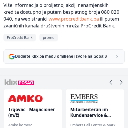
Više informacija o proljetnoj akciji nenamjenskih
kredita dostupno je putem besplatnog broja 080 020
040, na web stranici
www.procreditbank.ba
ili putem
zvaničnih kanala društvenih mreža ProCredit Bank.
ProCredit Bank
promo
Dodajte Klix.ba među omiljene izvore na Googlu
Trgovac - Magacioner
Mitarbeiter:in im
(m/ž)
Kundenservice &
Support (m/w/d)
Amko komerc
Embers Call Center & Marketing