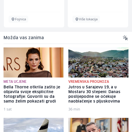
Fojnica
Više lokacija
Možda vas zanima
META UCJENE
VREMENSKA PROGNOZA
Bella Thorne otkrila zašto je
Jutros u Sarajevu 19, a u
objavila svoje eksplicitne
Mostaru 30 stepeni: Danas
fotografije: Govorili su da
poslijepodne se očekuje
samo želim pokazati grudi
naoblačenje s pljuskovima
1 sat
36 min