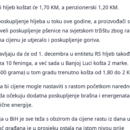
ni hljeb koštat će 1,70 KM, a penzionerski 1,20 KM.
oskupljenje hljeba u toku ove godine, a proizvođači 
veli poskupljenje pšenice na svjetskom tržištu zbog ra
na cijenu je utjecalo i poskupljenje goriva.
javljaju da će od 1. decembra u entitetu RS hljeb takođ
za 10 feninga, a već sada u Banjoj Luci košta 2 marke.
 600 grama) u tom gradu trenutno košta od 1,80 do 2 
da bi cijene mogle nastaviti s rastom početkom naredn
da očekuju dodatna poskupljenje brašna i energenata
ične energije.
a u BiH je sve teža s obzirom da cijene rastu iz dana 
ć građana je u prosjeku ostala na istom nivou prije