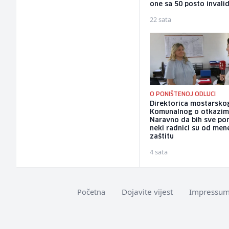
one sa 50 posto invalid
22 sata
O PONIŠTENOJ ODLUCI
Direktorica mostarsko
Komunalnog o otkazim
Naravno da bih sve pon
neki radnici su od mene
zaštitu
4 sata
Dojavite vijest
Impressu
Početna