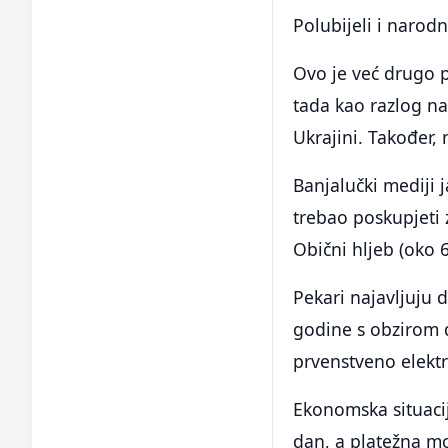
Polubijeli i narod
Ovo je već drugo p
tada kao razlog na
Ukrajini. Također, 
Banjalučki mediji 
trebao poskupjeti 
Obični hljeb (oko
Pekari najavljuju 
godine s obzirom 
prvenstveno elektr
Ekonomska situacij
dan, a platežna mo