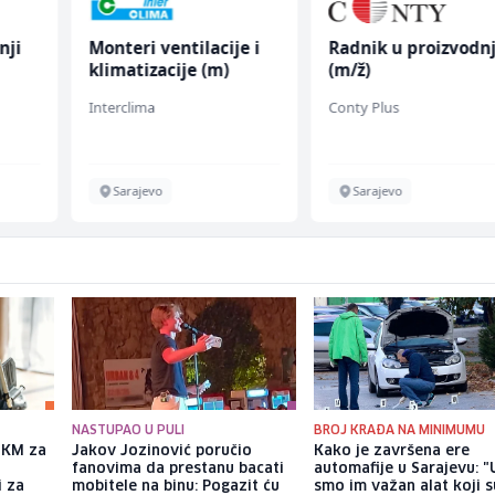
nji
Monteri ventilacije i
Radnik u proizvodnj
klimatizacije (m)
(m/ž)
Interclima
Conty Plus
Sarajevo
Sarajevo
NASTUPAO U PULI
BROJ KRAĐA NA MINIMUMU
a KM za
Jakov Jozinović poručio
Kako je završena ere
fanovima da prestanu bacati
automafije u Sarajevu: "
i za
mobitele na binu: Pogazit ću
smo im važan alat koji s