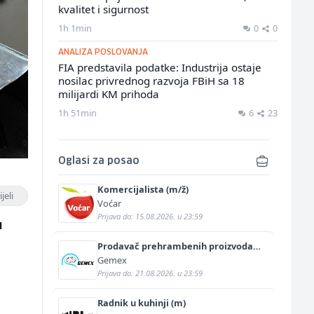
kvalitet i sigurnost
1h 1min
0
0
ANALIZA POSLOVANJA
FIA predstavila podatke: Industrija ostaje
nosilac privrednog razvoja FBiH sa 18
milijardi KM prihoda
1h 51min
6
23
Oglasi za posao
Komercijalista (m/ž)
jeli
Voćar
Prijava do: 15.08.2026. u 23:59
u
Prodavač prehrambenih proizvoda
(m/ž)
Gemex
Prijava do: 21.08.2026. u 23:59
Radnik u kuhinji (m)