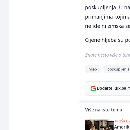
poskupljenja. U na
primanjima kojima
ne ide ni zimska s
Cijene hljeba su p
Znate nešto više o temi 
hljeb
poskupljenja
Dodajte Klix.ba 
Više na istu temu
TROŠKOV
Amerika