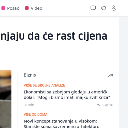
Posao
Video
jaju da će rast cijena
Biznis
VRŠE SE BROJNE ANALIZE
Ekonomisti sa zebnjom gledaju u američki
dolar: "Mogli bismo imati majku svih kriza"
31min
5
16
VIŠE OD DOMA
Novi koncept stanovanja u Visokom:
Stanište spaja savremenu arhitekturu,