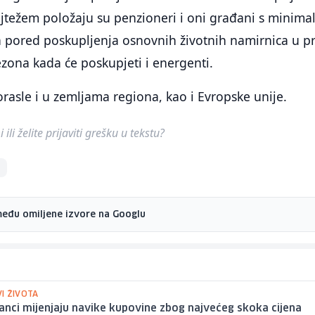
jtežem položaju su penzioneri i oni građani s minima
 pored poskupljenja osnovnih životnih namirnica u pr
ezona kada će poskupjeti i energenti.
orasle i u zemljama regiona, kao i Evropske unije.
ili želite prijaviti grešku u tekstu?
među omiljene izvore na Googlu
I ŽIVOTA
nci mijenjaju navike kupovine zbog najvećeg skoka cijena