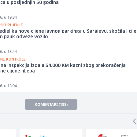
ca u posljednjih 50 godina
6. u 19:34
SKUPLJENJE
djeljka nove cijene javnog parkinga u Sarajevu, skočila i cij
m pauk odveze vozilo
6. u 13:44
NE KONTROLE
na inspekcija izdala 54.000 KM kazni zbog prekoračenja
ne cijene hljeba
6. u 13:04
KOMENTARI (188)