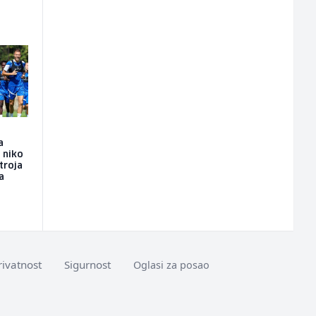
a
i niko
troja
a
rivatnost
Sigurnost
Oglasi za posao