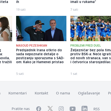
iteta
ih
imali u rukama"
19 sati
7 sati
MASOUD PEZESHKIAN
PROBLEMI PRED DUEL
g
Predsjednik Irana otkrio do
Željezničar bez pola tim
a:
sada nepoznate detalje o
protiv BSK-a: Neće igrat
ovila,
postizanju sporazuma s SAD-
od novih stranaca, van s
 tražili
om: Kako je Hamenei pristao
i četvorica starosjedilac
5 sati
1 sat
m
Komentari
Kontakt
O nama
Oglašavanje
P
Facebook
YouTube
LinkedIn
Twitter
Instagram
RSS
Pratite nas