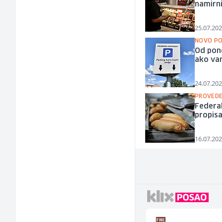
namirni
25.07.202
NOVO PO
Od pone
ako va
24.07.202
PROVEDE
Federal
propisa
16.07.202