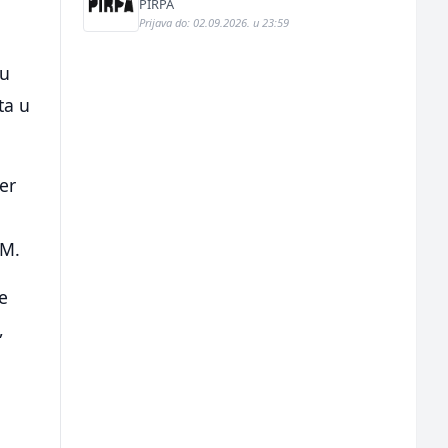
PIRPA
Prijava do: 02.09.2026. u 23:59
su
ta u
er
KM.
e
,
u