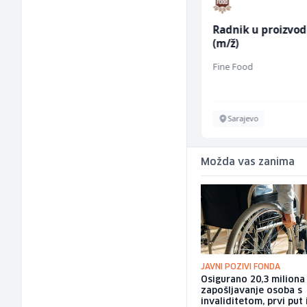
Radnik u proizvodnji
Radnik u proizvod
(m/ž)
(m/ž)
RAMA-GLAS
Fine Food
Sarajevo
Sarajevo
Možda vas zanima
JAVNI POZIVI FONDA
Osigurano 20,3 milion
zapošljavanje osoba s
invaliditetom, prvi put 