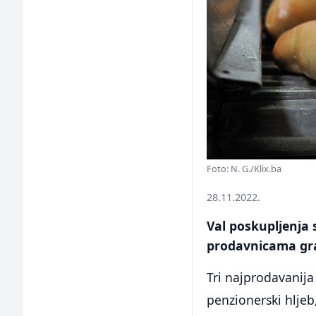
Foto: N. G./Klix.ba
28.11.2022.
Val poskupljenja 
prodavnicama građ
Tri najprodavanija
penzionerski hljeb,