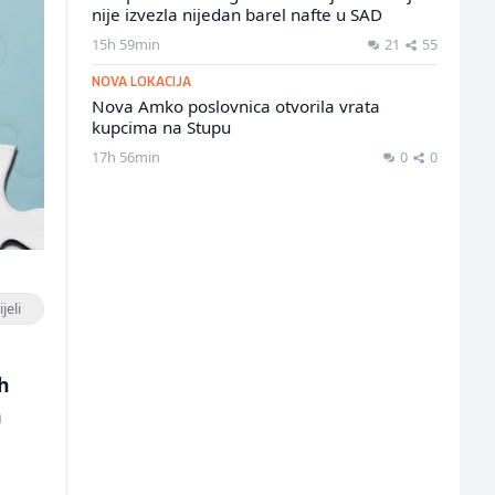
nije izvezla nijedan barel nafte u SAD
15h 59min
21
55
NOVA LOKACIJA
Nova Amko poslovnica otvorila vrata
kupcima na Stupu
17h 56min
0
0
jeli
h
a