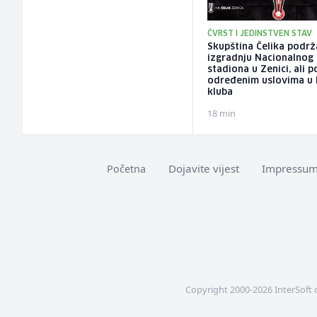
ČVRST I JEDINSTVEN STAV
Skupština Čelika podrž
izgradnju Nacionalnog
stadiona u Zenici, ali 
određenim uslovima u 
kluba
18 min
Dojavite vijest
Impressu
Početna
Copyright 2000-2026 InterSoft 