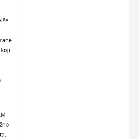
više
urane
koji
a
 KM
ižno
ta,