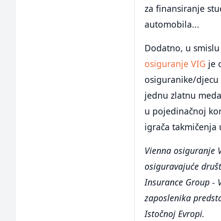
za finansiranje st
automobila...
Dodatno, u smislu 
osiguranje VIG
je 
osiguranike/djecu
jednu zlatnu meda
u pojedinačnoj kon
igrača takmičenja 
Vienna osiguranje V
osiguravajuće društ
Insurance Group - 
zaposlenika predsta
Istočnoj Evropi.