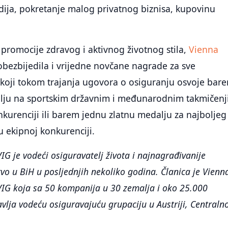
udija, pokretanje malog privatnog biznisa, kupovinu
promocije zdravog i aktivnog životnog stila,
Vienna
obezbijedila i vrijedne novčane nagrade za sve
 koji tokom trajanja ugovora o osiguranju osvoje bar
lju na sportskim državnim i međunarodnim takmičen
kurenciji ili barem jednu zlatnu medalju za najboljeg
u ekipnoj konkurenciji.
IG je vodeći osiguravatelj života i najnagrađivanije
vo u BiH u posljednjih nekoliko godina. Članica je Vienn
VIG koja sa 50 kompanija u 30 zemalja i oko 25.000
vlja vodeću osiguravajuću grupaciju u Austriji, Centralno