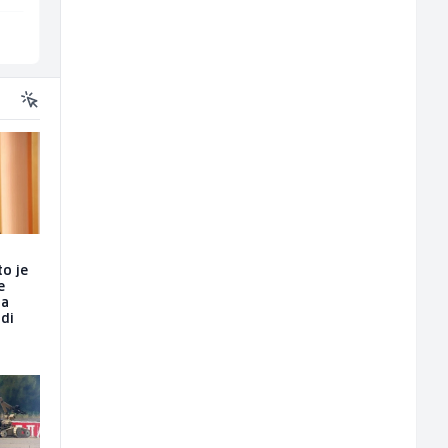
Više lokacija
Ilijaš
to je
e
da
udi