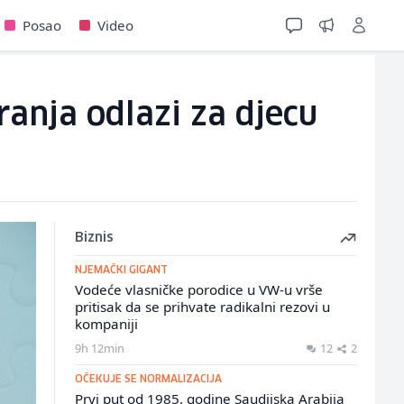
Posao
Video
ranja odlazi za djecu
Biznis
NJEMAČKI GIGANT
Vodeće vlasničke porodice u VW-u vrše
pritisak da se prihvate radikalni rezovi u
kompaniji
9h 12min
12
2
OČEKUJE SE NORMALIZACIJA
Prvi put od 1985. godine Saudijska Arabija