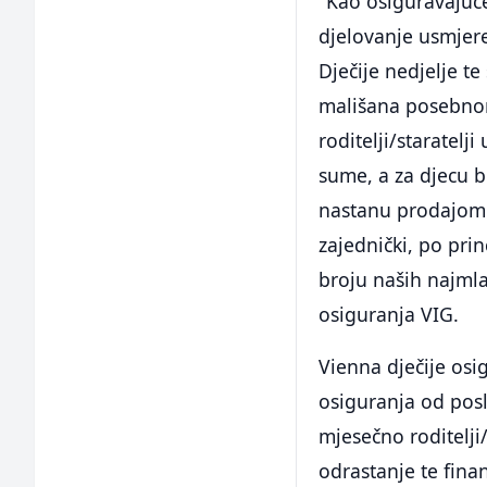
"Kao osiguravajuć
djelovanje usmjer
Dječije nedjelje te
mališana posebnom
roditelji/staratel
sume, a za djecu b
nastanu prodajom 
zajednički, po pri
broju naših najmla
osiguranja VIG.
Vienna dječije osi
osiguranja od pos
mjesečno roditelji
odrastanje te fina