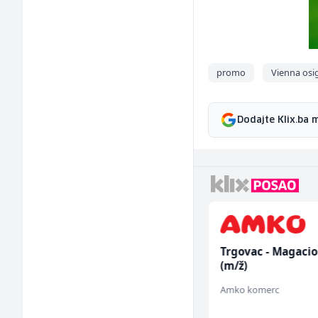
promo
Vienna osi
Dodajte Klix.ba 
Radnik u proizvodnji
Trgovac - Magaci
(m/ž)
(m/ž)
Conty Plus
Amko komerc