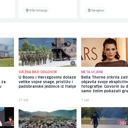
Više lokacija
Sarajevo
VJEŽBA BRZI ODGOVOR
META UCJENE
U Bosnu i Hercegovinu dolaze
Bella Thorne otkrila zaš
 za
velike vojne snage, pristižu i
objavila svoje eksplicitn
u
padobranske jedinice iz Italije
fotografije: Govorili su 
samo želim pokazati gr
21 sat
1 sat