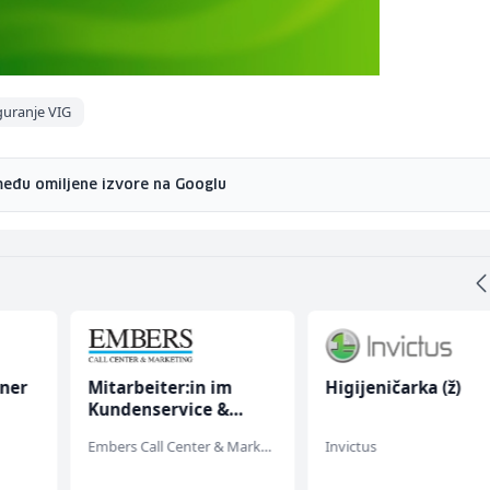
guranje VIG
među omiljene izvore na Googlu
oner
Mitarbeiter:in im
Higijeničarka (ž)
Kundenservice &
Support (m/w/d)
Embers Call Center & Marketing
Invictus