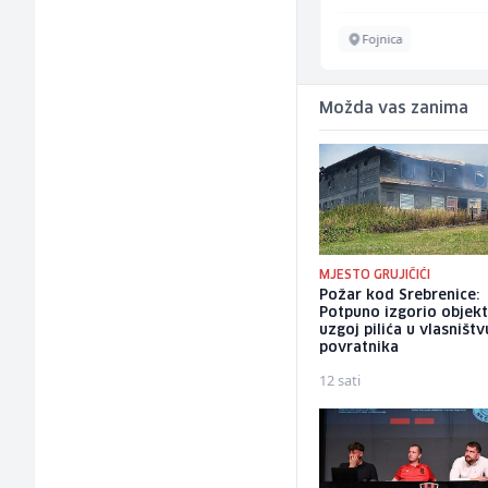
Sarajevo
Fojnica
Možda vas zanima
MJESTO GRUJIČIĆI
Požar kod Srebrenice:
Potpuno izgorio objekt
uzgoj pilića u vlasništv
povratnika
12 sati