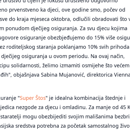
e društvo u čijem je fokusu društveno odgovorno
eno prvenstveno ka djeci, ove godine smo, počev od
 sve do kraja mjeseca oktobra, odlučili obradovati što 
 ponudom dječijeg osiguranja. Za svu djecu kojima
ji ugovore osiguranje obezbjeđujemo do 15% više osig
ez roditeljskog staranja poklanjamo 10% svih prihoda 
dječijeg osiguranja u ovom periodu. Na ovaj način,
ncipu solidarnosti, želimo izmamiti osmijehe što većem
đih", objašnjava Sabina Mujanović, direktorica Vienn
guranje "
Super Štos
" je idealna kombinacija štednje i
ljedica nezgode za djecu i omladinu. Za manje od 45
/staratelji mogu obezbijediti svojim mališanima bezbr
nsijska sredstva potrebna za početak samostalnog živo