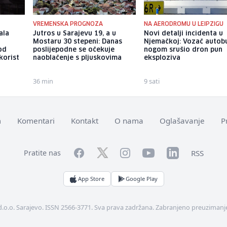
VREMENSKA PROGNOZA
NA AERODROMU U LEIPZIGU
ala
Jutros u Sarajevu 19, a u
Novi detalji incidenta u
Mostaru 30 stepeni: Danas
Njemačkoj: Vozač autob
pod
poslijepodne se očekuje
nogom srušio dron pun
korist
naoblačenje s pljuskovima
eksploziva
36 min
9 sati
m
Komentari
Kontakt
O nama
Oglašavanje
P
Facebook
YouTube
LinkedIn
Twitter
Instagram
RSS
Pratite nas
App Store
Google Play
d.o.o. Sarajevo. ISSN 2566-3771. Sva prava zadržana. Zabranjeno preuzimanje