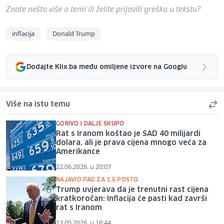
Znate nešto više o temi ili želite prijaviti grešku u tekstu?
inflacija
Donald Trump
Dodajte Klix.ba među omiljene izvore na Googlu
Više na istu temu
GORIVO I DALJE SKUPO
Rat s Iranom koštao je SAD 40 milijardi
dolara, ali je prava cijena mnogo veća za
Amerikance
22.06.2026. u 20:07
NAJAVIO PAD ZA 1,5 POSTO
Trump uvjerava da je trenutni rast cijena
kratkoročan: Inflacija će pasti kad završi
rat s Iranom
13.05.2026. u 16:44