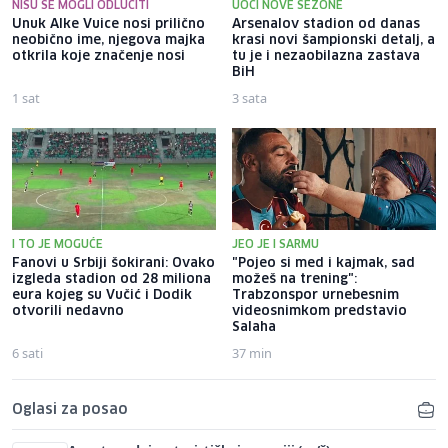
NISU SE MOGLI ODLUČITI
UOČI NOVE SEZONE
Unuk Alke Vuice nosi prilično
Arsenalov stadion od danas
neobično ime, njegova majka
krasi novi šampionski detalj, a
otkrila koje značenje nosi
tu je i nezaobilazna zastava
BiH
1 sat
3 sata
I TO JE MOGUĆE
JEO JE I SARMU
Fanovi u Srbiji šokirani: Ovako
"Pojeo si med i kajmak, sad
izgleda stadion od 28 miliona
možeš na trening":
eura kojeg su Vučić i Dodik
Trabzonspor urnebesnim
otvorili nedavno
videosnimkom predstavio
Salaha
6 sati
37 min
Oglasi za posao