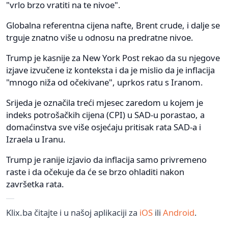
"vrlo brzo vratiti na te nivoe".
Globalna referentna cijena nafte, Brent crude, i dalje se
trguje znatno više u odnosu na predratne nivoe.
Trump je kasnije za New York Post rekao da su njegove
izjave izvučene iz konteksta i da je mislio da je inflacija
"mnogo niža od očekivane", uprkos ratu s Iranom.
Srijeda je označila treći mjesec zaredom u kojem je
indeks potrošačkih cijena (CPI) u SAD-u porastao, a
domaćinstva sve više osjećaju pritisak rata SAD-a i
Izraela u Iranu.
Trump je ranije izjavio da inflacija samo privremeno
raste i da očekuje da će se brzo ohladiti nakon
završetka rata.
Klix.ba čitajte i u našoj aplikaciji za
iOS
ili
Android
.