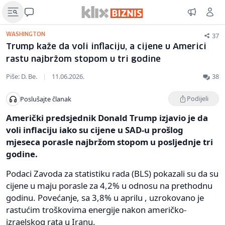
37
WASHINGTON
Trump kaže da voli inflaciju, a cijene u Americi
rastu najbržom stopom u tri godine
Piše: D. Be.
|
11.06.2026.
38
Podijeli
Poslušajte članak
Američki predsjednik Donald Trump izjavio je da
voli inflaciju iako su cijene u SAD-u prošlog
mjeseca porasle najbržom stopom u posljednje tri
godine.
Podaci Zavoda za statistiku rada (BLS) pokazali su da su
cijene u maju porasle za 4,2% u odnosu na prethodnu
godinu. Povećanje, sa 3,8% u aprilu , uzrokovano je
rastućim troškovima energije nakon američko-
izraelskog rata u Iranu.