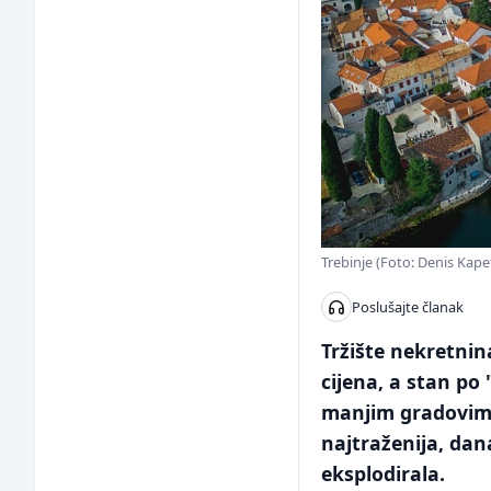
Trebinje (Foto: Denis Kap
Poslušajte članak
Tržište nekretnina
cijena, a stan po 
manjim gradovima.
najtraženija, dana
eksplodirala.