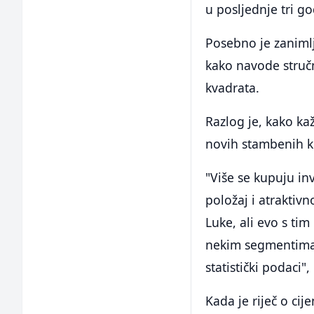
u posljednje tri go
Posebno je zanimlj
kako navode stručn
kvadrata.
Razlog je, kako ka
novih stambenih 
"Više se kupuju in
položaj i atraktivn
Luke, ali evo s ti
nekim segmentima 
statistički podaci"
Kada je riječ o ci