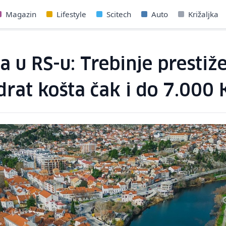
Magazin
Lifestyle
Scitech
Auto
Križaljka
na u RS-u: Trebinje presti
drat košta čak i do 7.000