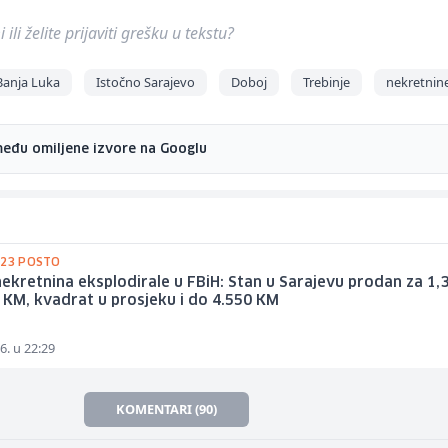
ili želite prijaviti grešku u tekstu?
Banja Luka
Istočno Sarajevo
Doboj
Trebinje
nekretnin
među omiljene izvore na Googlu
 23 POSTO
nekretnina eksplodirale u FBiH: Stan u Sarajevu prodan za 1,
 KM, kvadrat u prosjeku i do 4.550 KM
6. u 22:29
KOMENTARI (90)