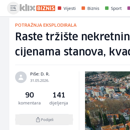
Vijesti
Biznis
Sport
POTRAŽNJA EKSPLODIRALA
Raste tržište nekretni
cijenama stanova, kva
Piše: D. R.
31.05.2026.
90
141
komentara
dijeljenja
Podijeli