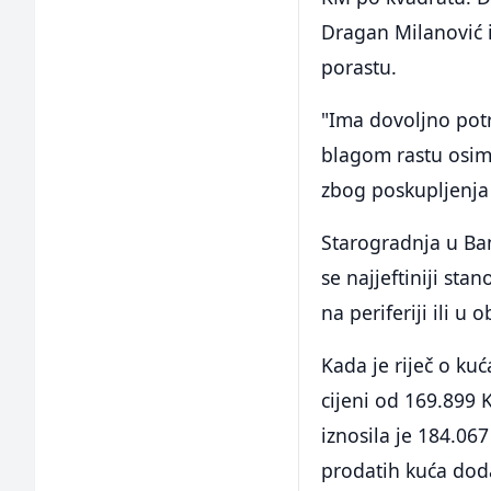
Dragan Milanović i
porastu.
"Ima dovoljno potra
blagom rastu osim
zbog poskupljenja 
Starogradnja u Ba
se najjeftiniji st
na periferiji ili u 
Kada je riječ o ku
cijeni od 169.899 
iznosila je 184.06
prodatih kuća doda