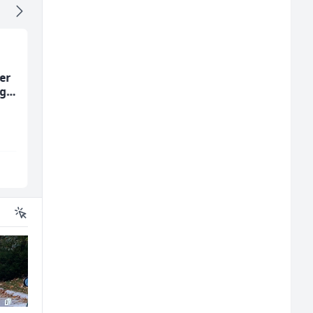
er
Prodajni savjetnik (m/
Multimedijalni
ng
ž)
marketing kreator (
ž)
Tehnolix
Kalea
Sarajevo
Ilijaš