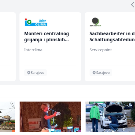
Monteri centralnog
Sachbearbeiter in d
grijanja i plinskih
Schaltungsabteilu
instalacija (m)
(m/w)
Interclima
Servicepoint
Sarajevo
Sarajevo