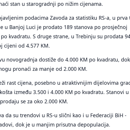
aći stan u starogradnji po nižim cijenama.
vljenim podacima Zavoda za statistiku RS-a, u prva t
e u Banjoj Luci je prodato 189 stanova po prosječnoj
 po kvadratu. S druge strane, u Trebinju su prodata 9
j cijeni od 4.577 KM.
vu novogradnja dostiže do 4.000 KM po kvadratu, dok
š mogu pronaći za manje od 2.000 KM.
eži rast cijena, posebno u atraktivnijim dijelovima gra
košta između 3.500 i 4.000 KM po kvadratu. Stanovi u
 prodaju se za oko 2.000 KM.
 da su trendovi u RS-u slični kao i u Federaciji BiH -
adovi, dok je u manjim prisutna depopulacija.