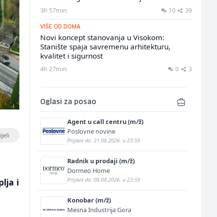
3h 57min
10
39
VIŠE OD DOMA
Novi koncept stanovanja u Visokom:
Stanište spaja savremenu arhitekturu,
kvalitet i sigurnost
4h 27min
0
3
Oglasi za posao
Agent u call centru (m/ž)
Poslovne novine
jeli
Prijava do: 21.08.2026. u 23:59
Radnik u prodaji (m/ž)
Dormeo Home
Prijava do: 08.08.2026. u 23:59
lja i
Konobar (m/ž)
Mesna Industrija Gora