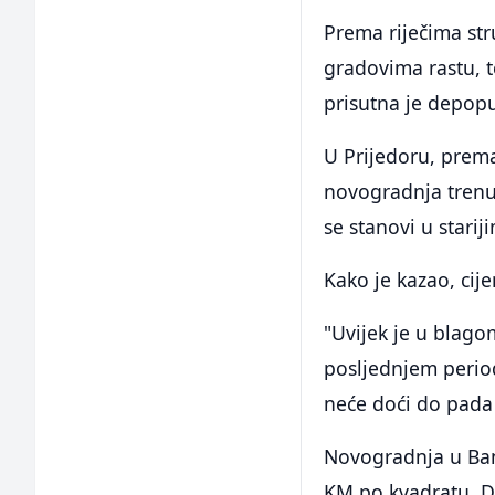
Prema riječima str
gradovima rastu, t
prisutna je depopu
U Prijedoru, prem
novogradnja trenu
se stanovi u stari
Kako je kazao, cij
"Uvijek je u blago
posljednjem period
neće doći do pada 
Novogradnja u Banj
KM po kvadratu. Di