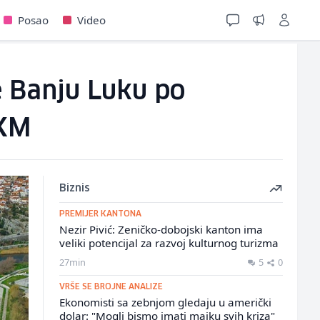
Posao
Video
že Banju Luku po
 KM
Biznis
PREMIJER KANTONA
Nezir Pivić: Zeničko-dobojski kanton ima
veliki potencijal za razvoj kulturnog turizma
27min
5
0
VRŠE SE BROJNE ANALIZE
Ekonomisti sa zebnjom gledaju u američki
dolar: "Mogli bismo imati majku svih kriza"