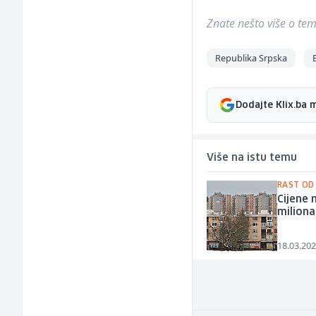
Znate nešto više o temi 
Republika Srpska
Dodajte Klix.ba 
Više na istu temu
RAST OD
Cijene 
miliona
18.03.202