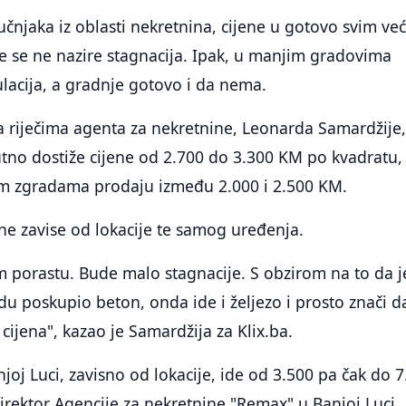
učnjaka iz oblasti nekretnina, cijene u gotovo svim ve
e se ne nazire stagnacija. Ipak, u manjim gradovima
lacija, a gradnje gotovo i da nema.
a riječima agenta za nekretnine, Leonarda Samardžije
tno dostiže cijene od 2.700 do 3.300 KM po kvadratu,
jim zgradama prodaju između 2.000 i 2.500 KM.
ene zavise od lokacije te samog uređenja.
m porastu. Bude malo stagnacije. S obzirom na to da j
u poskupio beton, onda ide i željezo i prosto znači d
cijena", kazao je Samardžija za Klix.ba.
oj Luci, zavisno od lokacije, ide od 3.500 pa čak do 7
rektor Agencije za nekretnine "Remax" u Banjoj Luci