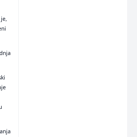
je,
eni
adnja
ski
nje
u
Banja