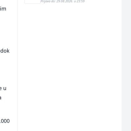
Prijava do: 29.08.2026. u 23:59
ćim
,
 dok
e u
a
.000