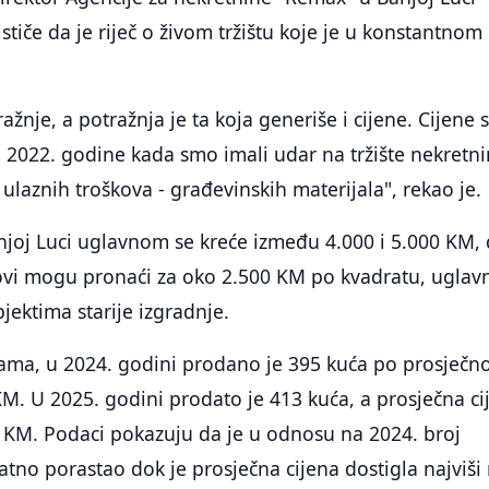
stiče da je riječ o živom tržištu koje je u konstantnom
žnje, a potražnja je ta koja generiše i cijene. Cijene 
 2022. godine kada smo imali udar na tržište nekretn
ulaznih troškova - građevinskih materijala", rekao je.
njoj Luci uglavnom se kreće između 4.000 i 5.000 KM,
anovi mogu pronaći za oko 2.500 KM po kvadratu, ugla
objektima starije izgradnje.
ćama, u 2024. godini prodano je 395 kuća po prosječno
KM. U 2025. godini prodato je 413 kuća, a prosječna ci
7 KM. Podaci pokazuju da je u odnosu na 2024. broj
tno porastao dok je prosječna cijena dostigla najviši