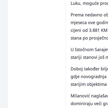
Luku, moguće pron
Prema nedavno obja
mjeseca ove godin
cijeni od 3.881 KM
stana po prosječno
U Istočnom Saraje
stariji stanovi jo
Doboj također bilj
gdje novogradnja 
starijim objektima
Milanović naglašava
dominiraju veći gr