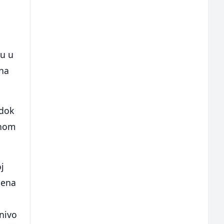
su u
ina
 dok
vnom
j
jena
 nivo