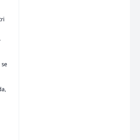
ri
4
 se
da,