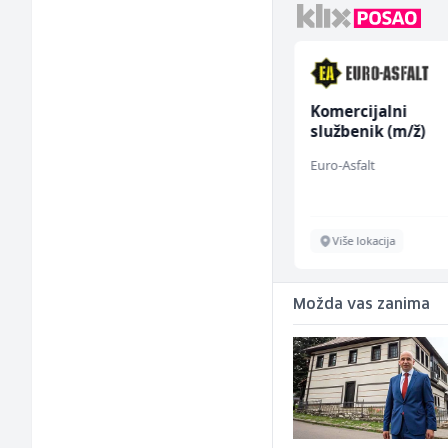
Vozač autobusa (m/ž)
Komercijalni
službenik (m/ž)
Travel-Trans
Euro-Asfalt
Sarajevo
Više lokacija
Možda vas zanima