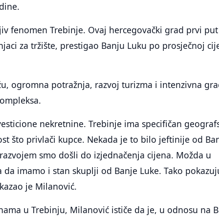
dine.
iv fenomen Trebinje. Ovaj hercegovački grad prvi put 
jaci za tržište, prestigao Banju Luku po prosječnoj cij
žu, ogromna potražnja, razvoj turizma i intenzivna gr
kompleksa.
vesticione nekretnine. Trebinje ima specifičan geograf
ost što privlači kupce. Nekada je to bilo jeftinije od Ba
m razvojem smo došli do izjednačenja cijena. Možda u
da imamo i stan skuplji od Banje Luke. Tako pokazuj
, kazao je Milanović.
jenama u Trebinju, Milanović ističe da je, u odnosu na 