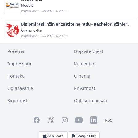
Nedak
Prijava do: 03.09.2026. u 23:59
Diplomirani inžinjer zaštite na radu - Bachelor inžinjer
sigurnosti i pomoći (m/ž)
Granulo-Re
Prijava do: 13.08.2026. u 23:59
Početna
Dojavite vijest
Impressum
Komentari
Kontakt
O nama
Oglašavanje
Privatnost
Sigurnost
Oglasi za posao
Facebook
YouTube
LinkedIn
Twitter
Instagram
RSS
App Store
Google Play