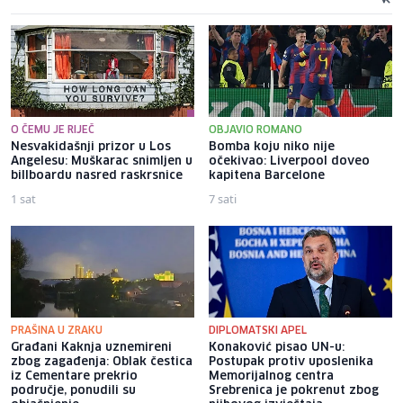
O ČEMU JE RIJEČ
OBJAVIO ROMANO
Nesvakidašnji prizor u Los
Bomba koju niko nije
Angelesu: Muškarac snimljen u
očekivao: Liverpool doveo
billboardu nasred raskrsnice
kapitena Barcelone
1 sat
7 sati
PRAŠINA U ZRAKU
DIPLOMATSKI APEL
Građani Kaknja uznemireni
Konaković pisao UN-u:
zbog zagađenja: Oblak čestica
Postupak protiv uposlenika
iz Cementare prekrio
Memorijalnog centra
područje, ponudili su
Srebrenica je pokrenut zbog