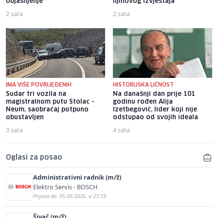
objašnjenje
njihovog izvještaja
2 sata
2 sata
IMA VIŠE POVRIJEĐENIH
HISTORIJSKA LIČNOST
Sudar tri vozila na
Na današnji dan prije 101
magistralnom putu Stolac -
godinu rođen Alija
Neum, saobraćaj potpuno
Izetbegović, lider koji nije
obustavljen
odstupao od svojih ideala
3 sata
4 sata
Oglasi za posao
Administrativni radnik (m/ž)
Elektro Servis - BOSCH
Prijava do: 05.09.2026. u 23:59
Šivač (m/ž)