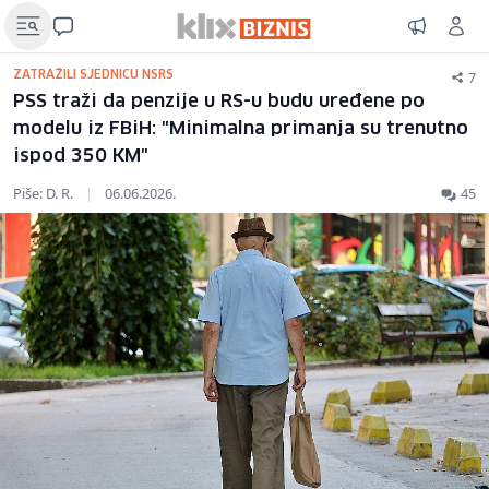
7
ZATRAŽILI SJEDNICU NSRS
PSS traži da penzije u RS-u budu uređene po
modelu iz FBiH: "Minimalna primanja su trenutno
ispod 350 KM"
Piše: D. R.
|
06.06.2026.
45