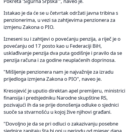
Pokreta 'Sigurna Srpska'", naveo je.
Istakao je da će se u četvrtak održati javna tribina s
penzionerima, u vezi sa zahtjevima penzionera za
izmjenu Zakona o PIO.
Izneseni su i zahtjevi o povećanju penzija, a riječ je o
povećanju od 17 posto kao u Federaciji BiH,
usklađivanje penzija dva puta godišnje i pravilo da se
penzija računa i za godine neuplaćenih doprinosa.
"Mišljenje penzionera nam je najvažnije za izradu
prijedloga izmjena Zakona o PIO", naveo je.
Kresojević je uputio direktan apel premijeru, ministrici
finansija i predsjedniku Narodne skupštine RS,
pozivajući ih da se prije donošenja odluke o sjednici
suoče sa stvarnošću u kojoj žive njihovi građani.
"Dovoljno je da se pri odluci o zakazivanju posebne
sjednice zapitaju šta bi oni u periodu od mjesec dana