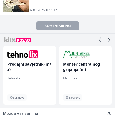
09.07.2026. u 11:12
KOMENTARI (45)
Prodajni savjetnik (m/
Monter centralnog
ž)
grijanja (m)
Tehnolix
Mountain
Sarajevo
Sarajevo
Možda vas zanima