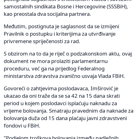
samostalnih sindikata Bosne i Hercegovine (SSSBiH),
kao preostala dva socijalna partnera.
Međutim, postignuta je saglasnost da se izmijeni
Pravilnik o postupku i kriterijima za utvrđivanje
privremene spriječenosti za rad.
S obzirom na to da je riječ o podzakonskom aktu, ovaj
dokument ne mora prolaziti parlamentarnu
proceduru, već ga na prijedlog Federalnog
ministarstva zdravstva zvanično usvaja Vlada FBiH.
Govoreći o zahtjevima poslodavaca, Imširović je
ukazao da oni traže da se sa 42 na 15 dana skrati
period u kojem poslodavci isplaćuju naknadu za
vrijeme bolovanja. Smatraju pravednim da naknade za
bolovanja duža od 15 dana plaćaju javni zdravstveni
fondovi u FBiH.
"Podjelom troškova bolovanja između nadležnih