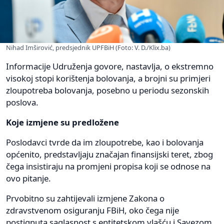
Nihad Imširović, predsjednik UPFBiH (Foto: V. D./Klix.ba)
Informacije Udruženja govore, nastavlja, o ekstremno
visokoj stopi korištenja bolovanja, a brojni su primjeri
zloupotreba bolovanja, posebno u periodu sezonskih
poslova.
Koje izmjene su predložene
Poslodavci tvrde da im zloupotrebe, kao i bolovanja
općenito, predstavljaju značajan finansijski teret, zbog
čega insistiraju na promjeni propisa koji se odnose na
ovo pitanje.
Prvobitno su zahtijevali izmjene Zakona o
zdravstvenom osiguranju FBiH, oko čega nije
postignuta saglasnost s entitetskom vlašću i Savezom