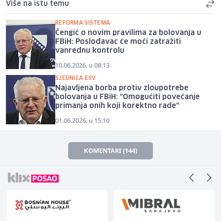
Više na istu temu
REFORMA SISTEMA
Čengić o novim pravilima za bolovanja u
FBiH: Poslodavac će moći zatražiti
vanrednu kontrolu
10.06.2026. u 08:13
SJEDNICA ESV
Najavljena borba protiv zloupotrebe
bolovanja u FBiH: "Omogućiti povećanje
primanja onih koji korektno rade"
01.06.2026. u 15:10
KOMENTARI (144)