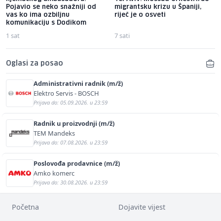
Pojavio se neko snažniji od
migrantsku krizu u Španiji,
vas ko ima ozbiljnu
riječ je o osveti
komunikaciju s Dodikom
1 sat
7 sati
Oglasi za posao
Administrativni radnik (m/ž)
Elektro Servis - BOSCH
Prijava do: 05.09.2026. u 23:59
Radnik u proizvodnji (m/ž)
TEM Mandeks
Prijava do: 07.08.2026. u 23:59
Poslovođa prodavnice (m/ž)
Amko komerc
Prijava do: 30.08.2026. u 23:59
Početna
Dojavite vijest