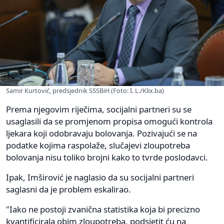
Samir Kurtović, predsjednik SSSBiH (Foto: I. L./Klix.ba)
Prema njegovim riječima, socijalni partneri su se
usaglasili da se promjenom propisa omogući kontrola
ljekara koji odobravaju bolovanja. Pozivajući se na
podatke kojima raspolaže, slučajevi zloupotreba
bolovanja nisu toliko brojni kako to tvrde poslodavci.
Ipak, Imširović je naglasio da su socijalni partneri
saglasni da je problem eskalirao.
"Iako ne postoji zvanična statistika koja bi precizno
kvantificirala obim zloupotreba, podsjetit ću na