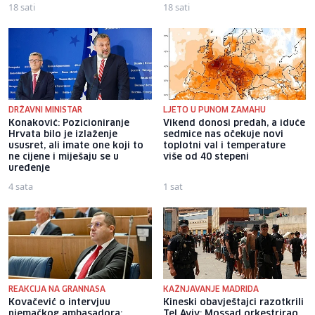
18 sati
18 sati
DRŽAVNI MINISTAR
LJETO U PUNOM ZAMAHU
Konaković: Pozicioniranje
Vikend donosi predah, a iduće
Hrvata bilo je izlaženje
sedmice nas očekuje novi
ususret, ali imate one koji to
toplotni val i temperature
ne cijene i miješaju se u
više od 40 stepeni
uređenje
4 sata
1 sat
REAKCIJA NA GRANNASA
KAŽNJAVANJE MADRIDA
Kovačević o intervjuu
Kineski obavještajci razotkrili
njemačkog ambasadora:
Tel Aviv: Mossad orkestrirao