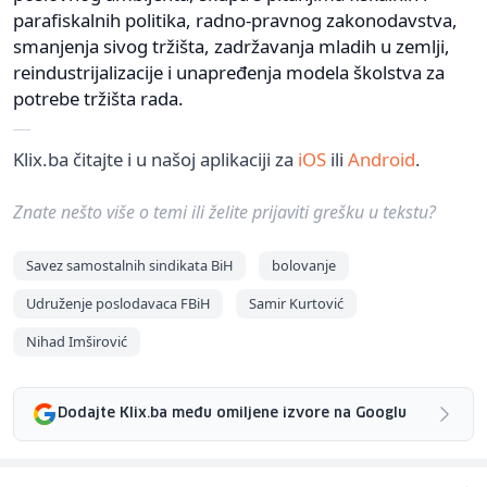
parafiskalnih politika, radno-pravnog zakonodavstva,
smanjenja sivog tržišta, zadržavanja mladih u zemlji,
reindustrijalizacije i unapređenja modela školstva za
potrebe tržišta rada.
Klix.ba čitajte i u našoj aplikaciji za
iOS
ili
Android
.
Znate nešto više o temi ili želite prijaviti grešku u tekstu?
Savez samostalnih sindikata BiH
bolovanje
Udruženje poslodavaca FBiH
Samir Kurtović
Nihad Imširović
Dodajte Klix.ba među omiljene izvore na Googlu