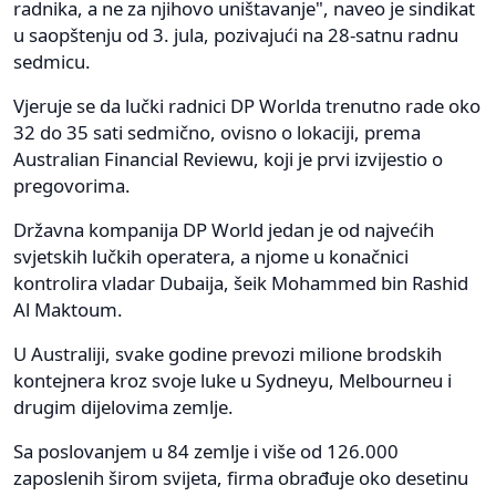
radnika, a ne za njihovo uništavanje", naveo je sindikat
u saopštenju od 3. jula, pozivajući na 28-satnu radnu
sedmicu.
Vjeruje se da lučki radnici DP Worlda trenutno rade oko
32 do 35 sati sedmično, ovisno o lokaciji, prema
Australian Financial Reviewu, koji je prvi izvijestio o
pregovorima.
Državna kompanija DP World jedan je od najvećih
svjetskih lučkih operatera, a njome u konačnici
kontrolira vladar Dubaija, šeik Mohammed bin Rashid
Al Maktoum.
U Australiji, svake godine prevozi milione brodskih
kontejnera kroz svoje luke u Sydneyu, Melbourneu i
drugim dijelovima zemlje.
Sa poslovanjem u 84 zemlje i više od 126.000
zaposlenih širom svijeta, firma obrađuje oko desetinu