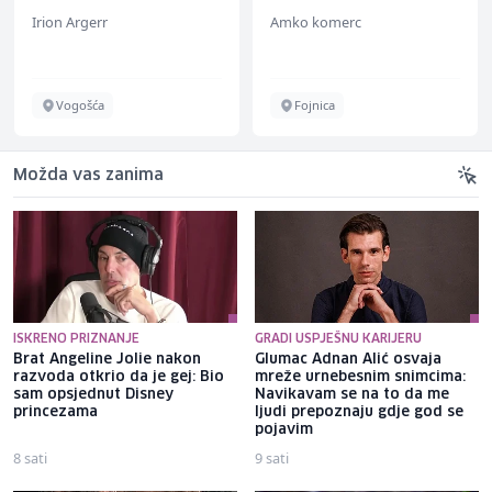
Irion Argerr
Amko komerc
Vogošća
Fojnica
Možda vas zanima
ISKRENO PRIZNANJE
GRADI USPJEŠNU KARIJERU
Brat Angeline Jolie nakon
Glumac Adnan Alić osvaja
razvoda otkrio da je gej: Bio
mreže urnebesnim snimcima:
sam opsjednut Disney
Navikavam se na to da me
princezama
ljudi prepoznaju gdje god se
pojavim
8 sati
9 sati