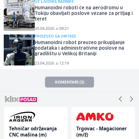
UZ LJUDSKE RADNIKE
Humanoidni roboti će na aerodromu u
Tokiju obavljati poslove vezane za prtljag i
teret
30.04.2026. u 09:21
PROIZVEO GA UNITREE
Humanoidni robot preuzeo prikupljanje
podataka i administrativne poslove na
gradilištu u Velikoj Britaniji
23.04.2026. u 12:19
KOMENTARI (3)
Tehničar održavanja
Trgovac - Magacioner
CNC mašina (m)
(m/ž)