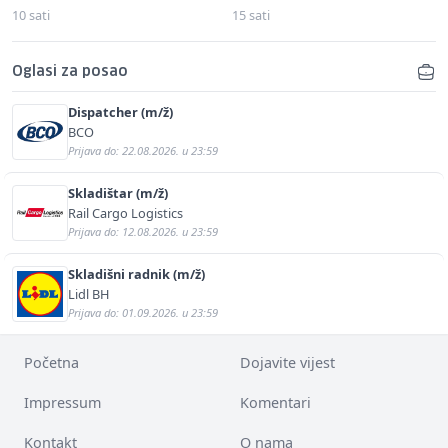
10 sati
15 sati
Oglasi za posao
Dispatcher (m/ž)
BCO
Prijava do: 22.08.2026. u 23:59
Skladištar (m/ž)
Rail Cargo Logistics
Prijava do: 12.08.2026. u 23:59
Skladišni radnik (m/ž)
Lidl BH
Prijava do: 01.09.2026. u 23:59
Početna
Dojavite vijest
Impressum
Komentari
Kontakt
O nama