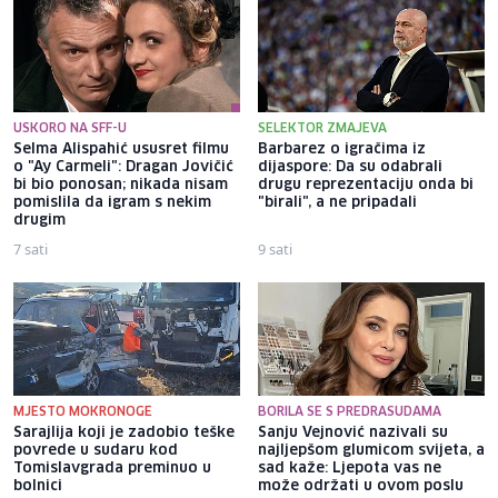
USKORO NA SFF-U
SELEKTOR ZMAJEVA
Selma Alispahić ususret filmu
Barbarez o igračima iz
o "Ay Carmeli": Dragan Jovičić
dijaspore: Da su odabrali
bi bio ponosan; nikada nisam
drugu reprezentaciju onda bi
pomislila da igram s nekim
"birali", a ne pripadali
drugim
7 sati
9 sati
MJESTO MOKRONOGE
BORILA SE S PREDRASUDAMA
Sarajlija koji je zadobio teške
Sanju Vejnović nazivali su
povrede u sudaru kod
najljepšom glumicom svijeta, a
Tomislavgrada preminuo u
sad kaže: Ljepota vas ne
bolnici
može održati u ovom poslu