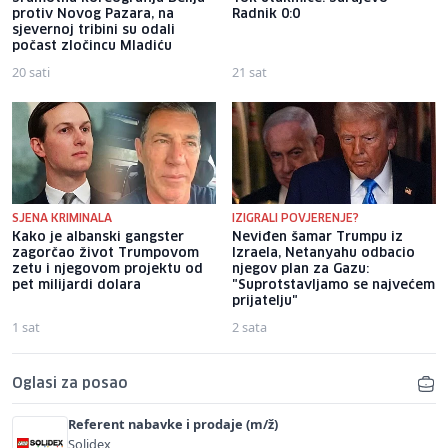
protiv Novog Pazara, na
Radnik 0:0
sjevernoj tribini su odali
počast zločincu Mladiću
20 sati
21 sat
SJENA KRIMINALA
IZIGRALI POVJERENJE?
Kako je albanski gangster
Neviđen šamar Trumpu iz
zagorčao život Trumpovom
Izraela, Netanyahu odbacio
zetu i njegovom projektu od
njegov plan za Gazu:
pet milijardi dolara
"Suprotstavljamo se najvećem
prijatelju"
1 sat
2 sata
Oglasi za posao
Referent nabavke i prodaje (m/ž)
Solidex