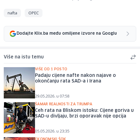
nafta
OPEC
Dodajte Klix.ba među omiljene izvore na Googlu
Više na istu temu
VIŠE OD 1 POSTO
Padaju cijene nafte nakon najave o
okončanju rata SAD-a i Irana
29.05.2026. u 07:58
ŠAMAR REALNOSTI ZA TRUMPA
Ceh rata na Bliskom istoku: Cijene goriva u
SAD-u divljaju, brzi oporavak nije opcija
05.05.2026. u 23:35
EKONOMSKI ŠOK