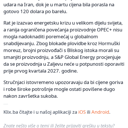
udara na Iran, dok je u martu cijena bila porasla na
gotovo 120 dolara po barelu.
Rat je izazvao energetsku krizu u velikom dijelu svijeta,
a ranija ograničena povećanja proizvodnje OPEC+ nisu
mogla nadoknaditi poremećaj u globalnom
snabdijevanju. Zbog blokade plovidbe kroz Hormuški
moreuz, brojni proizvođači s Bliskog istoka morali su
smanjiti proizvodnju, a S&P Global Energy procjenjuje
da se proizvodnja u Zaljevu neće u potpunosti oporaviti
prije prvog kvartala 2027. godine.
Stručnjaci istovremeno upozoravaju da bi cijene goriva
i robe široke potrošnje mogle ostati povišene dugo
nakon završetka sukoba.
Klix.ba čitajte i u našoj aplikaciji za
iOS
ili
Android
.
Znate nešto više o temi ili želite prijaviti grešku u tekstu?