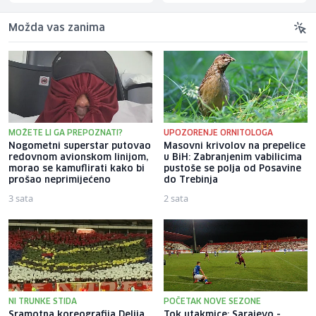
Možda vas zanima
MOŽETE LI GA PREPOZNATI?
UPOZORENJE ORNITOLOGA
Nogometni superstar putovao
Masovni krivolov na prepelice
redovnom avionskom linijom,
u BiH: Zabranjenim vabilicima
morao se kamuflirati kako bi
pustoše se polja od Posavine
prošao neprimijećeno
do Trebinja
3 sata
2 sata
NI TRUNKE STIDA
POČETAK NOVE SEZONE
Sramotna koreografija Delija
Tok utakmice: Sarajevo -