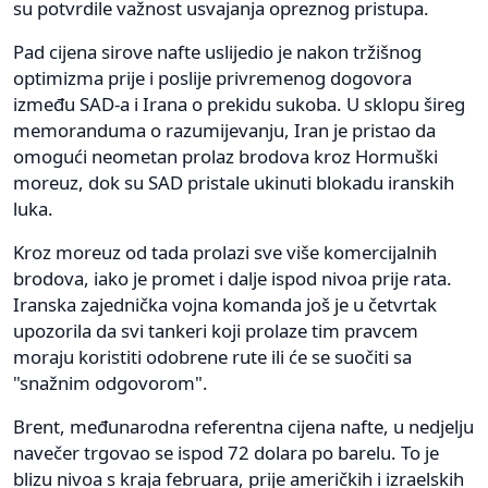
su potvrdile važnost usvajanja opreznog pristupa.
Pad cijena sirove nafte uslijedio je nakon tržišnog
optimizma prije i poslije privremenog dogovora
između SAD-a i Irana o prekidu sukoba. U sklopu šireg
memoranduma o razumijevanju, Iran je pristao da
omogući neometan prolaz brodova kroz Hormuški
moreuz, dok su SAD pristale ukinuti blokadu iranskih
luka.
Kroz moreuz od tada prolazi sve više komercijalnih
brodova, iako je promet i dalje ispod nivoa prije rata.
Iranska zajednička vojna komanda još je u četvrtak
upozorila da svi tankeri koji prolaze tim pravcem
moraju koristiti odobrene rute ili će se suočiti sa
"snažnim odgovorom".
Brent, međunarodna referentna cijena nafte, u nedjelju
navečer trgovao se ispod 72 dolara po barelu. To je
blizu nivoa s kraja februara, prije američkih i izraelskih