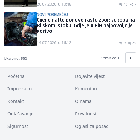
20.07.2026. u 10:48
10
7
NOVI POREMEĆAJ
Cijene nafte ponovo rastu zbog sukoba na
Bliskom istoku: Gdje je u BiH najpovoljnije
gorivo
14.07.2026. u 16:12
9
39
>
Stranica: 0
Ukupno:
865
Početna
Dojavite vijest
Impressum
Komentari
Kontakt
O nama
Oglašavanje
Privatnost
Sigurnost
Oglasi za posao