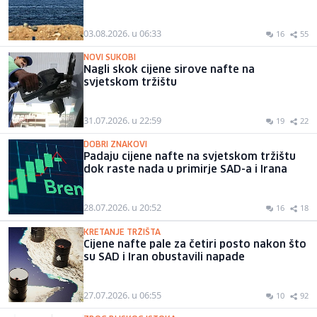
03.08.2026. u 06:33
16
55
NOVI SUKOBI
Nagli skok cijene sirove nafte na
svjetskom tržištu
31.07.2026. u 22:59
19
22
DOBRI ZNAKOVI
Padaju cijene nafte na svjetskom tržištu
dok raste nada u primirje SAD-a i Irana
28.07.2026. u 20:52
16
18
KRETANJE TRŽIŠTA
Cijene nafte pale za četiri posto nakon što
su SAD i Iran obustavili napade
27.07.2026. u 06:55
10
92