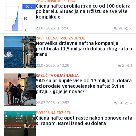
ZBOG BLISKOG ISTOKA
Cijena nafte probila granicu od 100 dolara
po barelu: Situacija na tržištu se sve više
komplikuje
23.07.2026. u 15:56
28
50
RAST CIJENA I PROIZVODNJE
Norveška državna naftna kompanija
profitirala 11,5 milijardi dolara zbog rata u
Iranu
22.07.2026. u 13:29
2
1
RAZLIČITA OBJAŠNJENJA
SAD su prikupile više od 13 milijardi dolara
od prodaje venecuelanske nafte: Svi se
pitaju - gdje je novac?
22.07.2026. u 12:53
34
67
POTRES NA TRŽIŠTU
Cijena nafte opet raste nakon obnove rata
s Iranom: Barel iznad 90 dolara