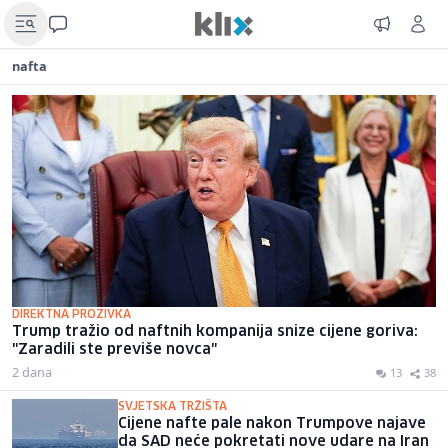
nafta
DIREKTNA PROZIVKA
Trump tražio od naftnih kompanija snize cijene goriva:
"Zaradili ste previše novca"
2 dana
13
38
SVJETSKA TRŽIŠTA
Cijene nafte pale nakon Trumpove najave
da SAD neće pokretati nove udare na Iran