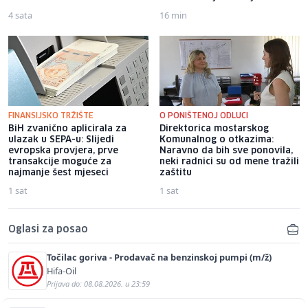
4 sata
16 min
FINANSIJSKO TRŽIŠTE
O PONIŠTENOJ ODLUCI
BiH zvanično aplicirala za
Direktorica mostarskog
ulazak u SEPA-u: Slijedi
Komunalnog o otkazima:
evropska provjera, prve
Naravno da bih sve ponovila,
transakcije moguće za
neki radnici su od mene tražili
najmanje šest mjeseci
zaštitu
1 sat
1 sat
Oglasi za posao
Točilac goriva - Prodavač na benzinskoj pumpi (m/ž)
Hifa-Oil
Prijava do: 08.08.2026. u 23:59