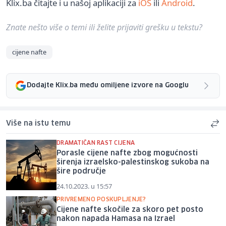
Klix.ba čitajte i u našoj aplikaciji za
iOS
ili
Android
.
Znate nešto više o temi ili želite prijaviti grešku u tekstu?
cijene nafte
Dodajte Klix.ba među omiljene izvore na Googlu
Više na istu temu
DRAMATIČAN RAST CIJENA
Porasle cijene nafte zbog mogućnosti
širenja izraelsko-palestinskog sukoba na
šire područje
24.10.2023. u 15:57
PRIVREMENO POSKUPLJENJE?
Cijene nafte skočile za skoro pet posto
nakon napada Hamasa na Izrael