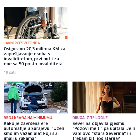
JAVNI POZIVI FONDA
Osigurano 20,3 miliona KM za
Jakov Jozinović poručio
zapošljavanje osoba s
fanovima da prestanu bacati
invaliditetom, prvi put i za
mobitele na binu: Pogazit ću ih
one sa 50 posto invaliditeta
19 sati
16 sati
BROJ KRAĐA NA MINIMUMU
DRUGA IZ TRILOGIJE
Kako je završena ere
Severina objavila pjesmu
automafije u Sarajevu: "Uzeli
"Pozovi me ti" pa upitala: Je li
smo im važan alat koji su
vam ovo "stara Severina" ili
imali u rukama"
trebam biti još starija?