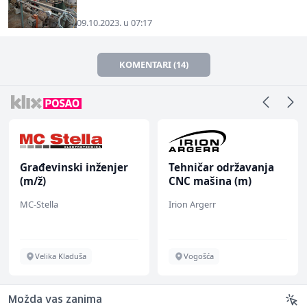
09.10.2023. u 07:17
KOMENTARI (14)
Građevinski inženjer
Tehničar održavanja
(m/ž)
CNC mašina (m)
MC-Stella
Irion Argerr
Velika Kladuša
Vogošća
Možda vas zanima