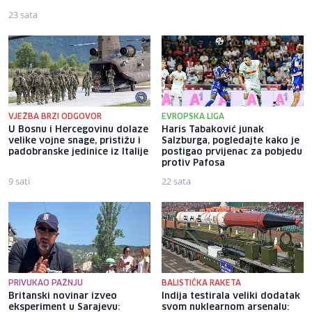
23 sata
23 sata
VJEŽBA BRZI ODGOVOR
EVROPSKA LIGA
U Bosnu i Hercegovinu dolaze
Haris Tabaković junak
velike vojne snage, pristižu i
Salzburga, pogledajte kako je
padobranske jedinice iz Italije
postigao prvijenac za pobjedu
protiv Pafosa
9 sati
22 sata
PRIVUKAO PAŽNJU
BALISTIČKA RAKETA
Britanski novinar izveo
Indija testirala veliki dodatak
eksperiment u Sarajevu:
svom nuklearnom arsenalu: