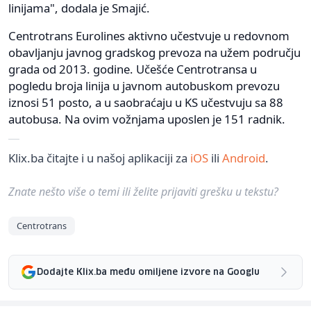
linijama", dodala je Smajić.
Centrotrans Eurolines aktivno učestvuje u redovnom
obavljanju javnog gradskog prevoza na užem području
grada od 2013. godine. Učešće Centrotransa u
pogledu broja linija u javnom autobuskom prevozu
iznosi 51 posto, a u saobraćaju u KS učestvuju sa 88
autobusa. Na ovim vožnjama uposlen je 151 radnik.
Klix.ba čitajte i u našoj aplikaciji za
iOS
ili
Android
.
Znate nešto više o temi ili želite prijaviti grešku u tekstu?
Centrotrans
Dodajte Klix.ba među omiljene izvore na Googlu