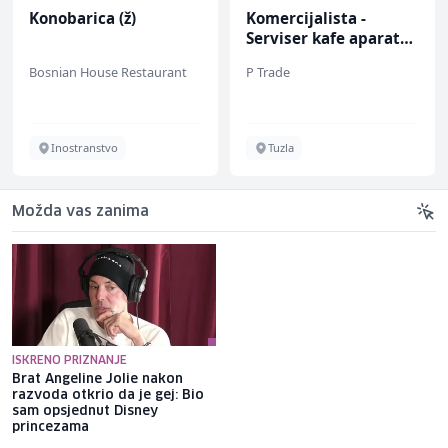
Konobarica (ž)
Komercijalista -
Serviser kafe aparata
(m/ž)
Bosnian House Restaurant
P Trade
Inostranstvo
Tuzla
Možda vas zanima
ISKRENO PRIZNANJE
Brat Angeline Jolie nakon
Selma Alispahić ususret filmu
razvoda otkrio da je gej: Bio
o "Ay Carmeli": Dragan Jovičić
sam opsjednut Disney
bi bio ponosan; nikada nisam
princezama
pomislila da igram s nekim
drugim