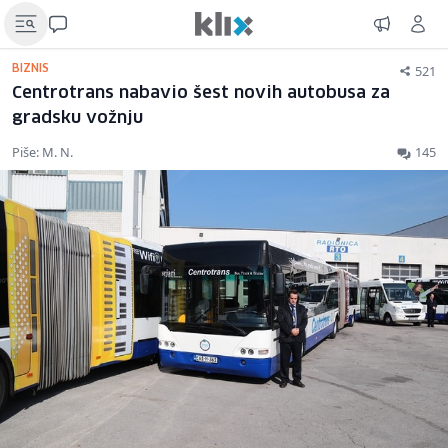
521
BIZNIS
Centrotrans nabavio šest novih autobusa za
gradsku vožnju
Piše: M. N.
145