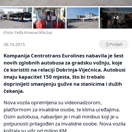
+4
(Foto: Feđa Krvavac/Klix.ba)
26.10.2015.
Podijeli
Kompanija Centrotrans Eurolines nabavila je šest
novih zglobnih autobusa za gradsku vožnju, koje
će koristiti na relaciji Dobrinja-Vijećnica. Autobusi
imaju kapacitet 150 mjesta, što bi trebalo
doprinijeti smanjenju gužve na stanicima i dužih
čekanja.
Nova vozila opremljena su videonadzorom,
platformom za invalidne osobe, te klima uređajima.
Osim autobusa, nabavljen je i mali minibus koji je u
potpunosti prilagođen za invalidne osobe. Nova vozila
koštala su višr od milion KM.