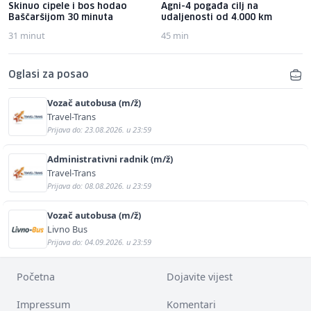
Skinuo cipele i bos hodao
Agni-4 pogađa cilj na
Baščaršijom 30 minuta
udaljenosti od 4.000 km
31 minut
45 min
Oglasi za posao
Vozač autobusa (m/ž)
Travel-Trans
Prijava do: 23.08.2026. u 23:59
Administrativni radnik (m/ž)
Travel-Trans
Prijava do: 08.08.2026. u 23:59
Vozač autobusa (m/ž)
Livno Bus
Prijava do: 04.09.2026. u 23:59
Početna
Dojavite vijest
Impressum
Komentari