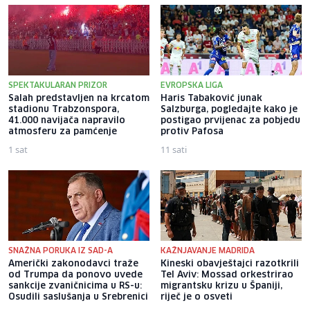
SPEKTAKULARAN PRIZOR
EVROPSKA LIGA
Salah predstavljen na krcatom
Haris Tabaković junak
stadionu Trabzonspora,
Salzburga, pogledajte kako je
41.000 navijača napravilo
postigao prvijenac za pobjedu
atmosferu za pamćenje
protiv Pafosa
1 sat
11 sati
SNAŽNA PORUKA IZ SAD-A
KAŽNJAVANJE MADRIDA
Američki zakonodavci traže
Kineski obavještajci razotkrili
od Trumpa da ponovo uvede
Tel Aviv: Mossad orkestrirao
sankcije zvaničnicima u RS-u:
migrantsku krizu u Španiji,
Osudili saslušanja u Srebrenici
riječ je o osveti