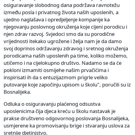
osiguravanje slobodnog dana podržava ravnotežu
između posla i privatnog života naših uposlenih, a
ujedno naglašava i opredjeljenje kompanije ka
njegovanju poslovnog okruženja koje cijeni porodicu i
njen zdrav razvoj. Svjedoci smo da su porodične
vrijednosti itekako ugrožene i želja nam je da damo
svoj doprinos održavanju zdravog i sretnog okruženja
porodicama naših uposlenih pa time, koliko možemo,
utičemo i na cijelokupno društvo. Nadamo se da će
pokloni izmamiti osmijehe našim prvačićima i
inspirisati ih da s entuzijazmom prigrle veliko
putovanje koje započinju upisom u školu", poručili su iz
Bosnalijeka.
Odluka o osiguravanju plaćenog odsustva
uposlenicima čija djeca kreću u školu nastavak je
prakse društveno odgovornog poslovanja Bosnalijeka,
usmjerene ka promovisanju brige i stvaranju uslova za
sretnije djetinjstvo.