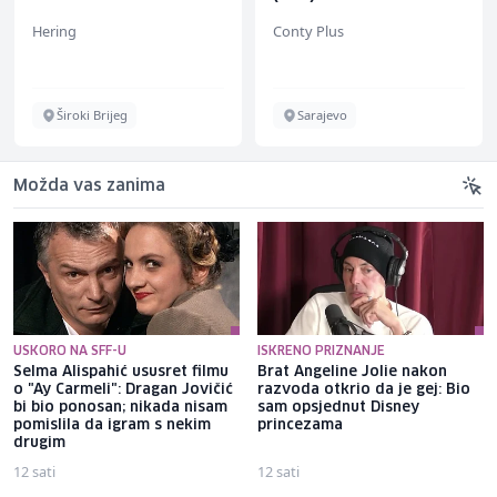
Hering
Conty Plus
Široki Brijeg
Sarajevo
Možda vas zanima
USKORO NA SFF-U
ISKRENO PRIZNANJE
Selma Alispahić ususret filmu
Brat Angeline Jolie nakon
o "Ay Carmeli": Dragan Jovičić
razvoda otkrio da je gej: Bio
bi bio ponosan; nikada nisam
sam opsjednut Disney
pomislila da igram s nekim
princezama
drugim
12 sati
12 sati