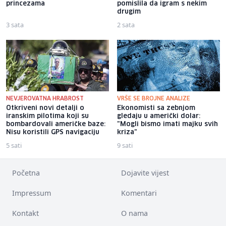
princezama
pomislila da igram s nekim
drugim
3 sata
2 sata
NEVJEROVATNA HRABROST
VRŠE SE BROJNE ANALIZE
Otkriveni novi detalji o
Ekonomisti sa zebnjom
iranskim pilotima koji su
gledaju u američki dolar:
bombardovali američke baze:
"Mogli bismo imati majku svih
Nisu koristili GPS navigaciju
kriza"
5 sati
9 sati
Početna
Dojavite vijest
Impressum
Komentari
Kontakt
O nama