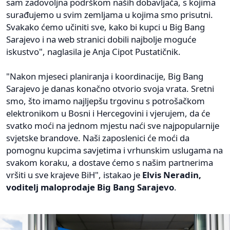
sam zadovoljna podrškom naših dobavljača, s kojima
surađujemo u svim zemljama u kojima smo prisutni.
Svakako ćemo učiniti sve, kako bi kupci u Big Bang
Sarajevo i na web stranici dobili najbolje moguće
iskustvo", naglasila je Anja Cipot Pustatičnik.
"Nakon mjeseci planiranja i koordinacije, Big Bang
Sarajevo je danas konačno otvorio svoja vrata. Sretni
smo, što imamo najljepšu trgovinu s potrošačkom
elektronikom u Bosni i Hercegovini i vjerujem, da će
svatko moći na jednom mjestu naći sve najpopularnije
svjetske brandove. Naši zaposlenici će moći da
pomognu kupcima savjetima i vrhunskim uslugama na
svakom koraku, a dostave ćemo s našim partnerima
vršiti u sve krajeve BiH", istakao je
Elvis Neradin,
voditelj maloprodaje Big Bang Sarajevo
.