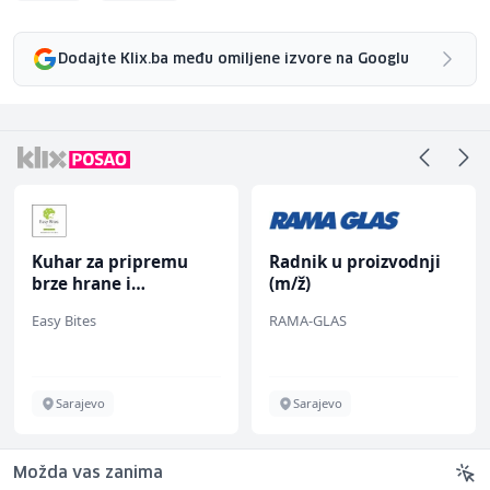
Dodajte Klix.ba među omiljene izvore na Googlu
Kuhar za pripremu
Radnik u proizvodnji
brze hrane i
(m/ž)
jednostavnih jela (m/
Easy Bites
RAMA-GLAS
ž)
Sarajevo
Sarajevo
Možda vas zanima