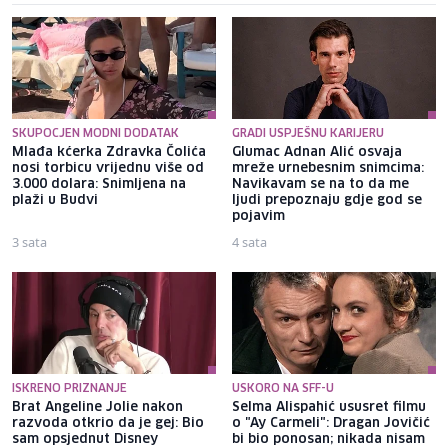
SKUPOCJEN MODNI DODATAK
GRADI USPJEŠNU KARIJERU
Mlađa kćerka Zdravka Čolića
Glumac Adnan Alić osvaja
nosi torbicu vrijednu više od
mreže urnebesnim snimcima:
3.000 dolara: Snimljena na
Navikavam se na to da me
plaži u Budvi
ljudi prepoznaju gdje god se
pojavim
3 sata
4 sata
ISKRENO PRIZNANJE
USKORO NA SFF-U
Brat Angeline Jolie nakon
Selma Alispahić ususret filmu
razvoda otkrio da je gej: Bio
o "Ay Carmeli": Dragan Jovičić
sam opsjednut Disney
bi bio ponosan; nikada nisam