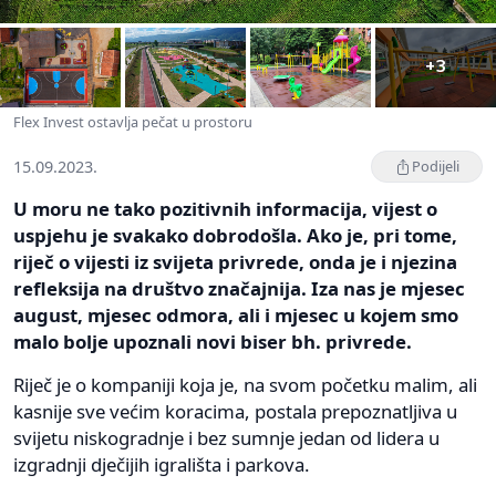
+3
Flex Invest ostavlja pečat u prostoru
15.09.2023.
Podijeli
U moru ne tako pozitivnih informacija, vijest o
uspjehu je svakako dobrodošla. Ako je, pri tome,
riječ o vijesti iz svijeta privrede, onda je i njezina
refleksija na društvo značajnija. Iza nas je mjesec
august, mjesec odmora, ali i mjesec u kojem smo
malo bolje upoznali novi biser bh. privrede.
Riječ je o kompaniji koja je, na svom početku malim, ali
kasnije sve većim koracima, postala prepoznatljiva u
svijetu niskogradnje i bez sumnje jedan od lidera u
izgradnji dječijih igrališta i parkova.