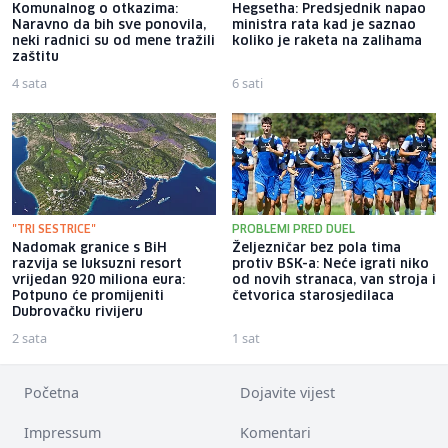
Komunalnog o otkazima:
Hegsetha: Predsjednik napao
Naravno da bih sve ponovila,
ministra rata kad je saznao
neki radnici su od mene tražili
koliko je raketa na zalihama
zaštitu
4 sata
6 sati
"TRI SESTRICE"
PROBLEMI PRED DUEL
Nadomak granice s BiH
Željezničar bez pola tima
razvija se luksuzni resort
protiv BSK-a: Neće igrati niko
vrijedan 920 miliona eura:
od novih stranaca, van stroja i
Potpuno će promijeniti
četvorica starosjedilaca
Dubrovačku rivijeru
2 sata
1 sat
Početna
Dojavite vijest
Impressum
Komentari