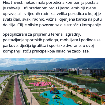
Flex Invest, nekad mala porodična kompanija postala
je zahvaljujući predanom radu i jasnoj ambiciji njene
uprave, ali i vrijednih radnika, velika porodica u kojoj je
svaki član, svaki radnik, važna i cijenjena karika na putu
do cilja. Cilj je blisko povezan sa djelatnošću kompanije.
Specijalizirani za pripremu terena, izgradnju i
postavljanje sportskih podloga, mobilijara i podloga za
parkove, dječija igrališta i sportske dvorane, u ovoj
kompaniji ističu principe koje nikad ne zaobilaze.