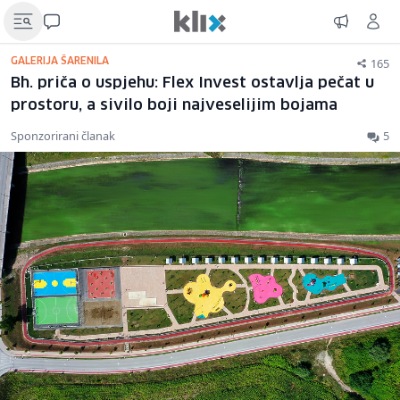
165
GALERIJA ŠARENILA
Bh. priča o uspjehu: Flex Invest ostavlja pečat u
prostoru, a sivilo boji najveselijim bojama
Sponzorirani članak
5