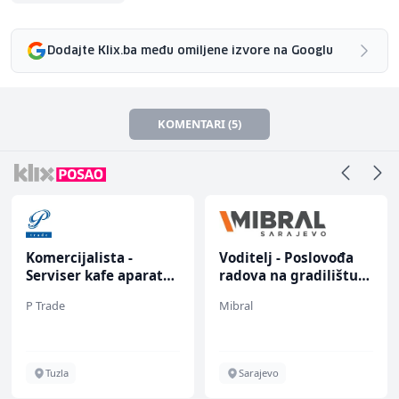
Dodajte Klix.ba među omiljene izvore na Googlu
KOMENTARI (5)
Voditelj - Poslovođa
Skladišni radnik (m/ž)
radova na gradilištu
(m/ž)
Mibral
Lidl BH
Sarajevo
Lepenica