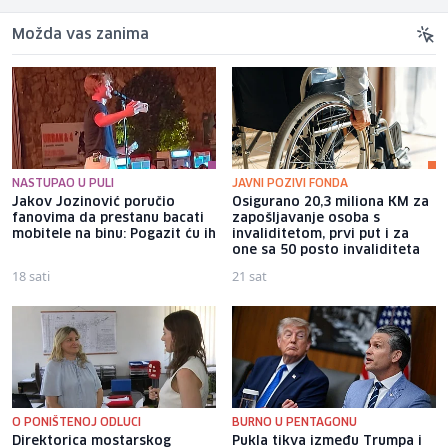
Možda vas zanima
NASTUPAO U PULI
JAVNI POZIVI FONDA
Jakov Jozinović poručio
Osigurano 20,3 miliona KM za
fanovima da prestanu bacati
zapošljavanje osoba s
mobitele na binu: Pogazit ću ih
invaliditetom, prvi put i za
one sa 50 posto invaliditeta
18 sati
21 sat
O PONIŠTENOJ ODLUCI
BURNO U PENTAGONU
Direktorica mostarskog
Pukla tikva između Trumpa i