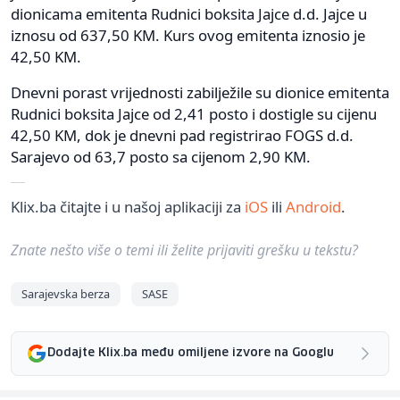
dionicama emitenta Rudnici boksita Jajce d.d. Jajce u
iznosu od 637,50 KM. Kurs ovog emitenta iznosio je
42,50 KM.
Dnevni porast vrijednosti zabilježile su dionice emitenta
Rudnici boksita Jajce od 2,41 posto i dostigle su cijenu
42,50 KM, dok je dnevni pad registrirao FOGS d.d.
Sarajevo od 63,7 posto sa cijenom 2,90 KM.
Klix.ba čitajte i u našoj aplikaciji za
iOS
ili
Android
.
Znate nešto više o temi ili želite prijaviti grešku u tekstu?
Sarajevska berza
SASE
Dodajte Klix.ba među omiljene izvore na Googlu