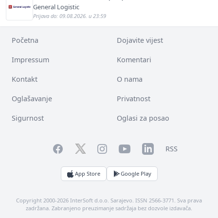
General Logistic
Prijava do: 09.08.2026. u 23:59
Početna
Dojavite vijest
Impressum
Komentari
Kontakt
O nama
Oglašavanje
Privatnost
Sigurnost
Oglasi za posao
Facebook
YouTube
LinkedIn
Twitter
Instagram
RSS
App Store
Google Play
Copyright 2000-2026 InterSoft d.o.o. Sarajevo. ISSN 2566-3771. Sva prava
zadržana. Zabranjeno preuzimanje sadržaja bez dozvole izdavača.