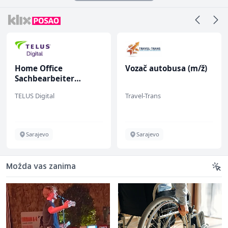
Home Office
Vozač autobusa (m/ž)
Sachbearbeiter
(m/w/d) für einen
TELUS Digital
Travel-Trans
bekannten deutschen
Energieversorger
Sarajevo
Sarajevo
Možda vas zanima