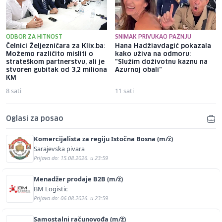
ODBOR ZA HITNOST
SNIMAK PRIVUKAO PAŽNJU
Čelnici Željezničara za Klix.ba:
Hana Hadžiavdagić pokazala
Možemo različito misliti o
kako uživa na odmoru:
strateškom partnerstvu, ali je
"Služim doživotnu kaznu na
stvoren gubitak od 3,2 miliona
Azurnoj obali"
KM
8 sati
11 sati
Oglasi za posao
Komercijalista za regiju Istočna Bosna (m/ž)
Sarajevska pivara
Prijava do: 15.08.2026. u 23:59
Menadžer prodaje B2B (m/ž)
BM Logistic
Prijava do: 06.08.2026. u 23:59
Samostalni računovođa (m/ž)