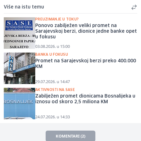
Više na istu temu
PREUZIMANJE U TOKU?
Ponovo zabilježen veliki promet na
Sarajevskoj berzi, dionice jedne banke opet
u fokusu
03.08.2026. u 15:00
BANKA U FOKUSU
Promet na Sarajevskoj berzi preko 400.000
KM
29.07.2026. u 14:47
AKTIVNOSTI NA SASE
Zabilježen promet dionicama Bosnalijeka u
iznosu od skoro 2,5 miliona KM
24.07.2026. u 14:33
KOMENTARI (2)