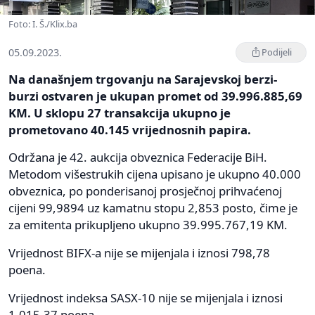
Foto: I. Š./Klix.ba
05.09.2023.
Podijeli
Na današnjem trgovanju na Sarajevskoj berzi-
burzi ostvaren je ukupan promet od 39.996.885,69
KM. U sklopu 27 transakcija ukupno je
prometovano 40.145 vrijednosnih papira.
Održana je 42. aukcija obveznica Federacije BiH.
Metodom višestrukih cijena upisano je ukupno 40.000
obveznica, po ponderisanoj prosječnoj prihvaćenoj
cijeni 99,9894 uz kamatnu stopu 2,853 posto, čime je
za emitenta prikupljeno ukupno 39.995.767,19 KM.
Vrijednost BIFX-a nije se mijenjala i iznosi 798,78
poena.
Vrijednost indeksa SASX-10 nije se mijenjala i iznosi
1.015,37 poena.