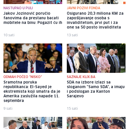
NASTUPAO U PULI
JAVNI POZIVI FONDA
Jakov Jozinović poručio
Osigurano 20,3 miliona KM za
fanovima da prestanu bacati
zapošljavanje osoba s
mobitele na binu: Pogazit ću ih
invaliditetom, prvi put i za
one sa 50 posto invaliditeta
10 sati
13 sati
ODMAH POČEO "NISKO"
SAZNAJE KLIX.BA
Sramotna poruka
SDA na izbore izlazi sa
republikanca: El-Sayed je
sloganom "Samo SDA", a imaju
ekstremista koji smatra da je
i podslogan za Kanton
Amerika zaslužila napade 11.
Sarajevo
septembra
9 sati
15 sati