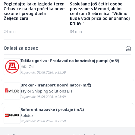
Pogledajte kako izgleda teren
Saslušane još četiri osobe
Grbavice na dan početka nove
povezane s Memorijalnim
sezone i prvog duela
centrom Srebrenica: "Vidimo
Željezničara
kuda vodi priča po anonimnoj
prijavi"
24 min
34 min
Oglasi za posao
Točilac goriva - Prodavač na benzinskoj pumpi (m/ž)
Hifa-Oil
Prijava do: 08.08.2026. u 23:59
Broker - Transport Koordinator (m/ž)
Taylor Shipping Solutions BH
Prijava do: 03.09.2026. u 23:59
Referent nabavke i prodaje (m/ž)
Solidex
Prijava do: 20.08.2026. u 23:59