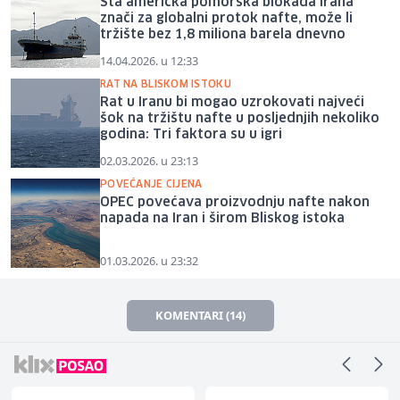
Šta američka pomorska blokada Irana
znači za globalni protok nafte, može li
tržište bez 1,8 miliona barela dnevno
14.04.2026. u 12:33
RAT NA BLISKOM ISTOKU
Rat u Iranu bi mogao uzrokovati najveći
šok na tržištu nafte u posljednjih nekoliko
godina: Tri faktora su u igri
02.03.2026. u 23:13
POVEĆANJE CIJENA
OPEC povećava proizvodnju nafte nakon
napada na Iran i širom Bliskog istoka
01.03.2026. u 23:32
KOMENTARI (14)