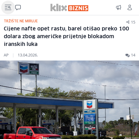
15
TRŽIŠTE NE MIRUJE
Cijene nafte opet rastu, barel otišao preko 100
dolara zbog američke prijetnje blokadom
iranskih luka
AP
|
13.04.2026.
14