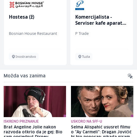
Hostesa (ž)
Komercijalista -
Serviser kafe aparata
(m/ž)
Bosnian House Restaurant
P Trade
Inostranstvo
Tuzla
Možda vas zanima
ISKRENO PRIZNANJE
USKORO NA SFF-U
Brat Angeline Jolie nakon
Selma Alispahić ususret filmu
razvoda otkrio da je gej: Bio
o "Ay Carmeli": Dragan Jovičić