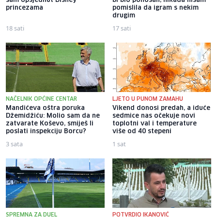
sam opsjednut Disney
bi bio ponosan; nikada nisam
princezama
pomislila da igram s nekim
drugim
18 sati
17 sati
NAČELNIK OPĆINE CENTAR
LJETO U PUNOM ZAMAHU
Mandićeva oštra poruka
Vikend donosi predah, a iduće
Džemidžiću: Molio sam da ne
sedmice nas očekuje novi
zatvarate Koševo, smiješ li
toplotni val i temperature
poslati inspekciju Borcu?
više od 40 stepeni
3 sata
1 sat
SPREMNA ZA DUEL
POTVRDIO IKANOVIĆ