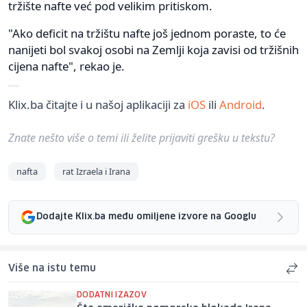
tržište nafte već pod velikim pritiskom.
"Ako deficit na tržištu nafte još jednom poraste, to će
nanijeti bol svakoj osobi na Zemlji koja zavisi od tržišnih
cijena nafte", rekao je.
Klix.ba čitajte i u našoj aplikaciji za
iOS
ili
Android
.
Znate nešto više o temi ili želite prijaviti grešku u tekstu?
nafta
rat Izraela i Irana
Dodajte Klix.ba među omiljene izvore na Googlu
Više na istu temu
DODATNI IZAZOV