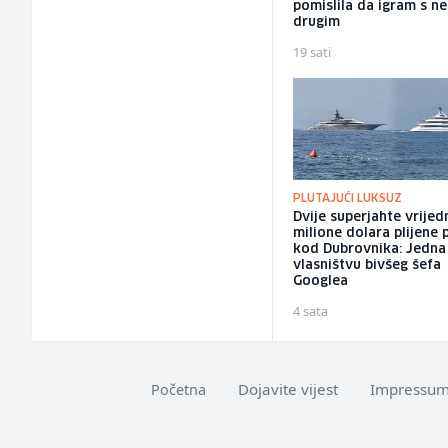
pomislila da igram s n
drugim
19 sati
PLUTAJUĆI LUKSUZ
Dvije superjahte vrijed
milione dolara plijene 
kod Dubrovnika: Jedna 
vlasništvu bivšeg šefa
Googlea
4 sata
Dojavite vijest
Impressu
Početna