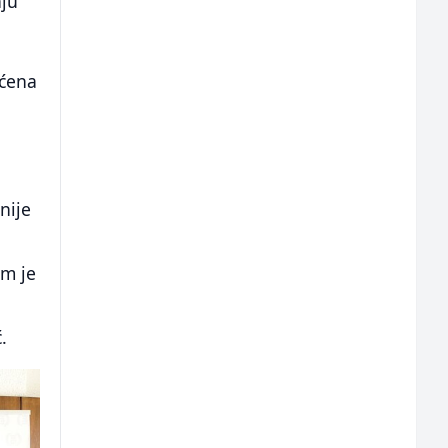
nju
ećena
h
nije
am je
.