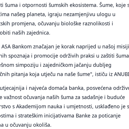
ti šuma i otpornosti šumskih ekosistema. Šume, koje 
ćima našeg planeta, igraju nezamjenjivu ulogu u
skih promjena, očuvanju biološke raznolikosti i
biti naših zajednica.
 ASA Bankom značajan je korak naprijed u našoj misij
h spoznaja i promocije održivih praksi u zaštiti šuma
šnom simpoziju i zajedničkom jačanju dubljeg
ičnih pitanja koja utječu na naše šume", ističu iz ANUB
utjecajnija i najveća domaća banka, posvećena održiv
je važnost očuvanja naših šuma za sadašnje i buduće
rstvo s Akademijom nauka i umjetnosti, usklađeno je 
stima i strateškim inicijativama Banke za poticanje
a u očuvanju okoliša.