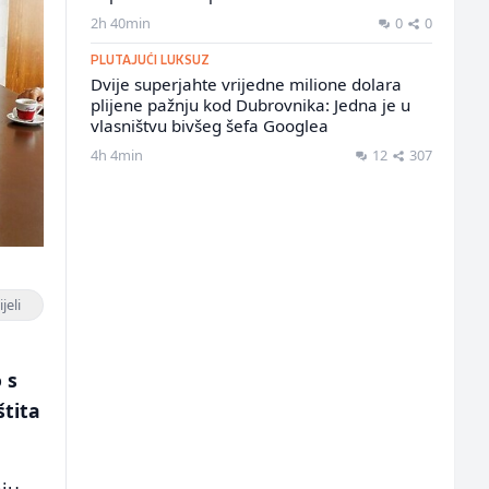
2h 40min
0
0
PLUTAJUĆI LUKSUZ
Dvije superjahte vrijedne milione dolara
plijene pažnju kod Dubrovnika: Jedna je u
vlasništvu bivšeg šefa Googlea
4h 4min
12
307
jeli
 s
štita