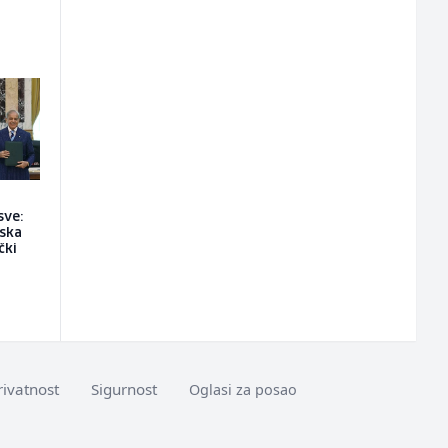
sve:
jska
čki
rivatnost
Sigurnost
Oglasi za posao