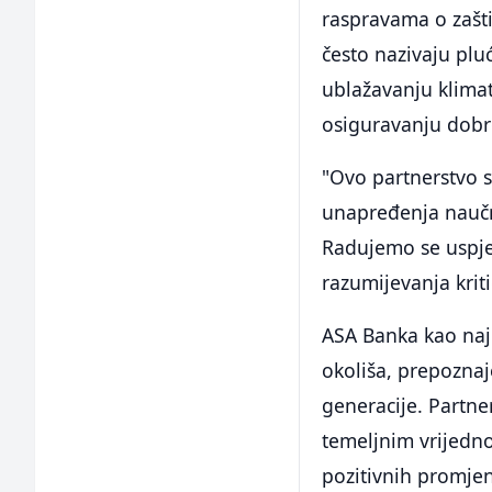
raspravama o zašti
često nazivaju plu
ublažavanju klimat
osiguravanju dobro
"Ovo partnerstvo s
unapređenja naučni
Radujemo se uspje
razumijevanja krit
ASA Banka kao naj
okoliša, prepozna
generacije. Partne
temeljnim vrijedno
pozitivnih promjen