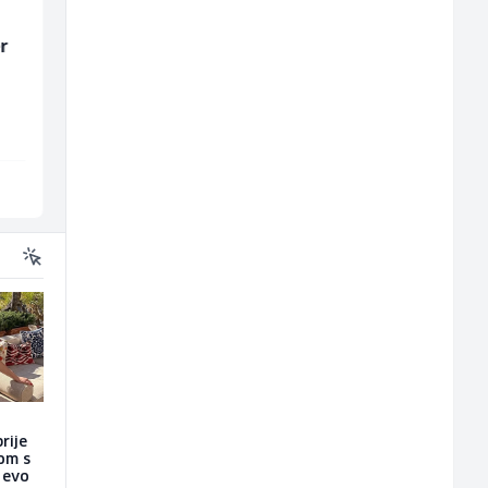
r
Tehnički rukovodilac
Poslovođa prodavnic
(m/ž)
(m/ž)
Mountain
Amko komerc
Sarajevo
Sarajevo
rije
nom s
a evo