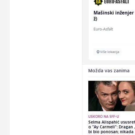
Higijeničarka (ž)
Mašinski inženjer
ž)
Invictus
Euro-Asfalt
Sarajevo
Više lokacija
Možda vas zanima
USKORO NA SFF-U
Selma Alispahić ususret
o "Ay Carmeli": Dragan 
bi bio ponosan; nikada