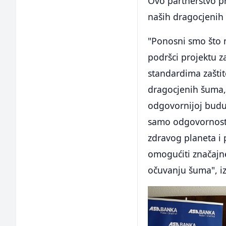
Ovo partnerstvo p
naših dragocjenih 
"Ponosni smo što 
podršci projektu 
standardima zaštit
dragocjenih šuma, 
odgovornijoj buduć
samo odgovornost;
zdravog planeta i 
omogućiti značajne
očuvanju šuma", iz