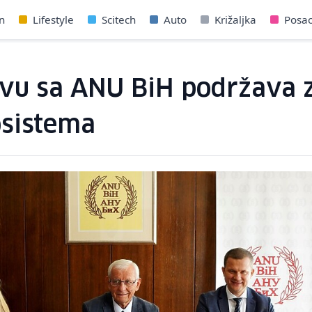
n
Lifestyle
Scitech
Auto
Križaljka
Posa
vu sa ANU BiH podržava z
osistema