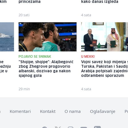
ekim
princezama
kako danas izgleda
20 sati
4 sata
POJAVIO SE SNIMAK
U MEKKI
ne
"Shqipe, shqipe": Alajbegović
Vojni savez koji mijenja 
pažnju
zbog Zhegrove progovorio
Turska, Pakistan i Saudi
je u
albanski, dozivao ga nakon
Arabija potpisali zajedni
sjajnog gola
odbrambeni sporazum
29 min
4 sata
m
Komentari
Kontakt
O nama
Oglašavanje
P