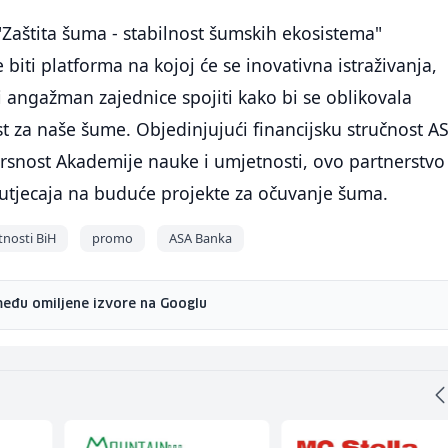
Zaštita šuma - stabilnost šumskih ekosistema"
biti platforma na kojoj će se inovativna istraživanja,
 i angažman zajednice spojiti kako bi se oblikovala
t za naše šume. Objedinjujući financijsku stručnost A
rsnost Akademije nauke i umjetnosti, ovo partnerstvo
 utjecaja na buduće projekte za očuvanje šuma.
tnosti BiH
promo
ASA Banka
među omiljene izvore na Googlu