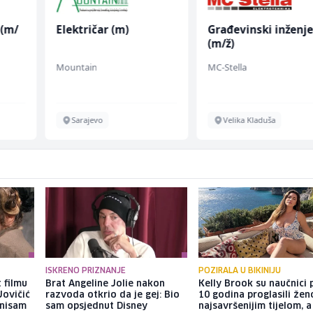
 (m/
Električar (m)
Građevinski inženje
(m/ž)
Mountain
MC-Stella
Sarajevo
Velika Kladuša
ISKRENO PRIZNANJE
POZIRALA U BIKINIJU
 filmu
Brat Angeline Jolie nakon
Kelly Brook su naučnici p
Jovičić
razvoda otkrio da je gej: Bio
10 godina proglasili že
 nisam
sam opsjednut Disney
najsavršenijim tijelom, 