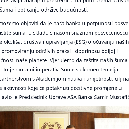
redstavlja značajnu prekretnicu na putu prema očuva
šuma i poticanju održive budućnosti.
možemo objaviti da je naša banka u potpunosti posv
zaštite šuma, u skladu s našom snažnom posvećenošću
e okoliša, društva i upravljanja (ESG) o očuvanju naši
promoviranju održivih praksi i doprinosu boljoj i
nosti naše planete. Vjerujemo da zaštita naših šuma 
 to je moralni imperativ. Šume su kamen temeljac
partnerstvom s Akademijom nauka i umjetnosti, cilj n
 aktivnosti koje će potaknuti pozitivne promjene u
javio je Predsjednik Uprave ASA Banka Samir Mustafić