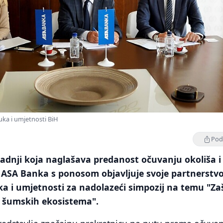
ka i umjetnosti BiH
Podi
adnji koja naglašava predanost očuvanju okoliša i
 ASA Banka s ponosom objavljuje svoje partnerstvo
 i umjetnosti za nadolazeći simpozij na temu "Za
t šumskih ekosistema".