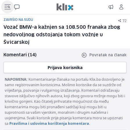
72
ZAVRŠIO NA SUDU
Vozač BMW-a kažnjen sa 108.500 franaka zbog
nedovoljnog odstojanja tokom vožnje u
Švicarskoj
Komentari (14)
Povratak na članak
Prijava korisnika
NAPOMENA:
Komentarisanje članaka na portalu Klix.ba dozvoljeno je
samo registrovanim korisnicima. Molimo korisnike da se suzdrže od
vrijeđanja, psovanja i vulgarnog izražavanja. Komentari odražavaju
stavove isključivo njihovih autora, koji zbog govora mržnje mogu biti i
krivično gonjeni. Kao čitatelj prihvatate mogućnost da među
komentarima mogu biti pronađeni sadržaji koji mogu biti u
suprotnosti sa vašim vjerskim, moralnim i drugim načelima i
uvjerenjima. Svaki korisnik prije pisanja komentara mora se upoznati
sa
Pravilima i uslovima korištenja komentara
.