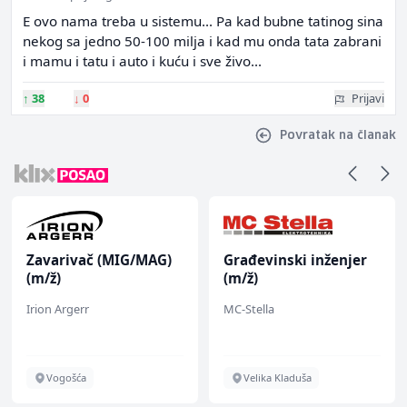
E ovo nama treba u sistemu... Pa kad bubne tatinog sina
nekog sa jedno 50-100 milja i kad mu onda tata zabrani
i mamu i tatu i auto i kuću i sve živo...
↑
38
↓
0
Prijavi
Povratak na članak
Zavarivač (MIG/MAG)
Građevinski inženjer
(m/ž)
(m/ž)
Irion Argerr
MC-Stella
Vogošća
Velika Kladuša