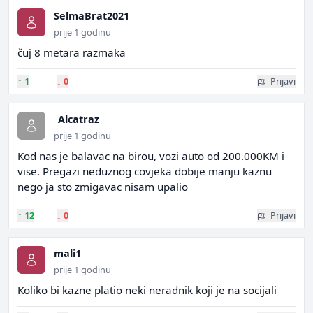
SelmaBrat2021
prije 1 godinu
čuj 8 metara razmaka
↑
1
↓
0
Prijavi
_Alcatraz_
prije 1 godinu
Kod nas je balavac na birou, vozi auto od 200.000KM i
vise. Pregazi neduznog covjeka dobije manju kaznu
nego ja sto zmigavac nisam upalio
↑
12
↓
0
Prijavi
mali1
prije 1 godinu
Koliko bi kazne platio neki neradnik koji je na socijali