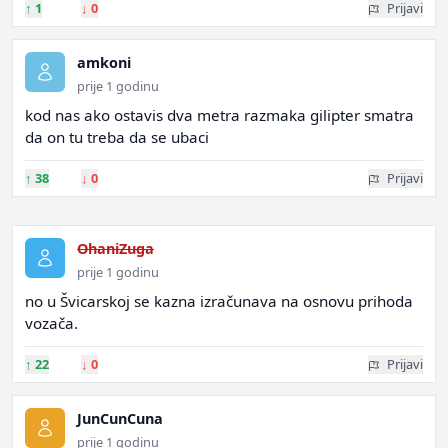
↑
1
↓
0
Prijavi
amkoni
prije 1 godinu
kod nas ako ostavis dva metra razmaka gilipter smatra
da on tu treba da se ubaci
↑
38
↓
0
Prijavi
OhaniZuga
prije 1 godinu
no u Švicarskoj se kazna izračunava na osnovu prihoda
vozača.
↑
22
↓
0
Prijavi
JunCunCuna
prije 1 godinu