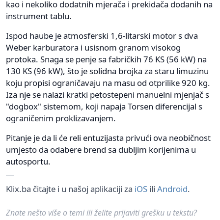
kao i nekoliko dodatnih mjerača i prekidača dodanih na
instrument tablu.
Ispod haube je atmosferski 1,6-litarski motor s dva
Weber karburatora i usisnom granom visokog
protoka. Snaga se penje sa fabričkih 76 KS (56 kW) na
130 KS (96 kW), što je solidna brojka za staru limuzinu
koju propisi ograničavaju na masu od otprilike 920 kg.
Iza nje se nalazi kratki petostepeni manuelni mjenjač s
"dogbox" sistemom, koji napaja Torsen diferencijal s
ograničenim proklizavanjem.
Pitanje je da li će reli entuzijasta privući ova neobičnost
umjesto da odabere brend sa dubljim korijenima u
autosportu.
Klix.ba čitajte i u našoj aplikaciji za
iOS
ili
Android
.
Znate nešto više o temi ili želite prijaviti grešku u tekstu?