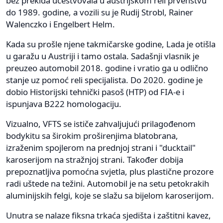
bez prekida učestvovala u austrijskom reli prvenstvu
do 1989. godine, a vozili su je Rudij Strobl, Rainer
Walenczko i Engelbert Helm.
Kada su prošle njene takmičarske godine, Lada je otišla
u garažu u Austriji i tamo ostala. Sadašnji vlasnik je
preuzeo automobil 2018. godine i vratio ga u odlično
stanje uz pomoć reli specijalista. Do 2020. godine je
dobio Historijski tehnički pasoš (HTP) od FIA-e i
ispunjava B222 homologaciju.
Vizualno, VFTS se ističe zahvaljujući prilagođenom
bodykitu sa širokim proširenjima blatobrana,
izraženim spojlerom na prednjoj strani i "ducktail"
karoserijom na stražnjoj strani. Također dobija
prepoznatljiva pomoćna svjetla, plus plastične prozore
radi uštede na težini. Automobil je na setu petokrakih
aluminijskih felgi, koje se slažu sa bijelom karoserijom.
Unutra se nalaze fiksna trkaća sjedišta i zaštitni kavez,