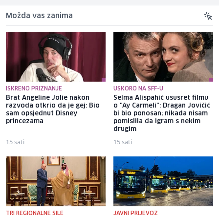
Možda vas zanima
ISKRENO PRIZNANJE
USKORO NA SFF-U
Brat Angeline Jolie nakon
Selma Alispahić ususret filmu
razvoda otkrio da je gej: Bio
o "Ay Carmeli": Dragan Jovičić
sam opsjednut Disney
bi bio ponosan; nikada nisam
princezama
pomislila da igram s nekim
drugim
15 sati
15 sati
TRI REGIONALNE SILE
JAVNI PRIJEVOZ