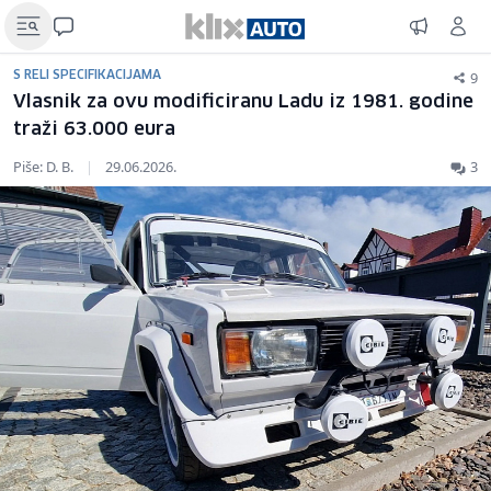
9
S RELI SPECIFIKACIJAMA
Vlasnik za ovu modificiranu Ladu iz 1981. godine
traži 63.000 eura
Piše: D. B.
|
29.06.2026.
3