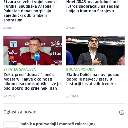
Stvara se veliki vojni savez:
Novi GRAS-ovi autobusi od
Turska, Saudijska Arabija i
jutros saobraćaju na sedam
Pakistan danas potpisuju
linija u Kantonu Sarajevo
zajednički odbrambeni
sporazum
4 sata
4 sata
STRATEG SARAJEVA
BOGATA PONUDA
Zekić pred "domaći" meč u
Zlatko Dalić ima novi posao,
Mostaru: Takve okolnosti
dobio je najveću platu u
nikom nisu dobrodošle; sve je
historiji hrvatskih trenera
bilo dobro do prije neki dan
24 min
23 sata
Oglasi za posao
Radnik u proizvodnji i montaži roletni (m)