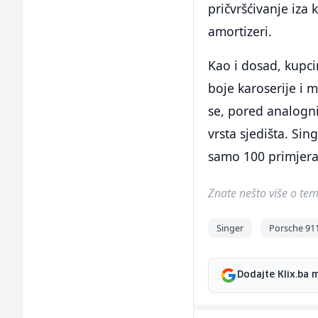
pričvršćivanje iza 
amortizeri.
Kao i dosad, kupc
boje karoserije i m
se, pored analogni
vrsta sjedišta. Si
samo 100 primjera
Znate nešto više o temi 
Singer
Porsche 911
Dodajte Klix.ba 