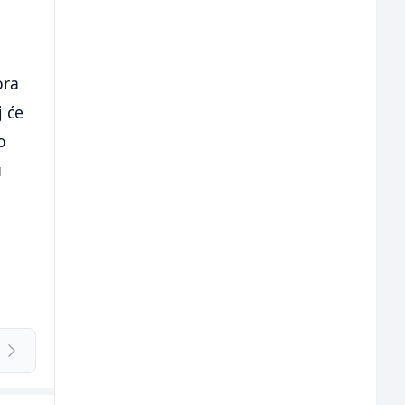
ora
j će
o
u