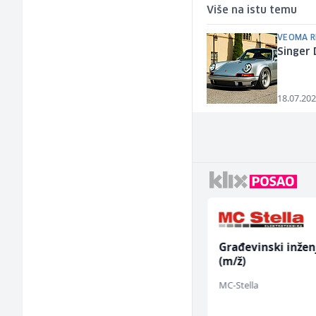
Više na istu temu
VEOMA R
Singer 
18.07.202
Mitarbeiter:in im
Građevinski inžen
Kundenservice &
(m/ž)
Support (m/w/d)
Embers Call Center & Marketing
MC-Stella