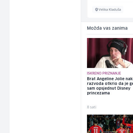
Više lokacija
Velika Kladuša
Možda vas zanima
ISKRENO PRIZNANJE
Brat Angeline Jolie na
razvoda otkrio da je ge
sam opsjednut Disney
princezama
8 sati