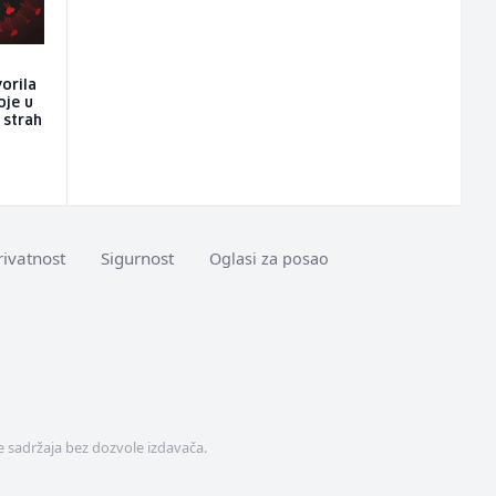
vorila
oje u
i strah
rivatnost
Sigurnost
Oglasi za posao
 sadržaja bez dozvole izdavača.