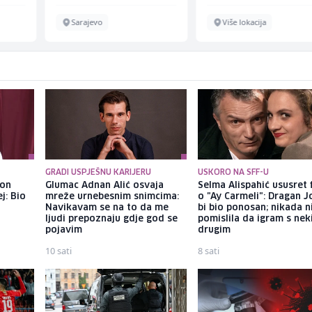
Sarajevo
Više lokacija
GRADI USPJEŠNU KARIJERU
USKORO NA SFF-U
kon
Glumac Adnan Alić osvaja
Selma Alispahić ususret 
j: Bio
mreže urnebesnim snimcima:
o "Ay Carmeli": Dragan J
Navikavam se na to da me
bi bio ponosan; nikada 
ljudi prepoznaju gdje god se
pomislila da igram s ne
pojavim
drugim
10 sati
8 sati