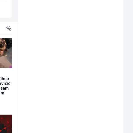
Više lokacija
Sarajevo
filmu
ovičić
nisam
kim