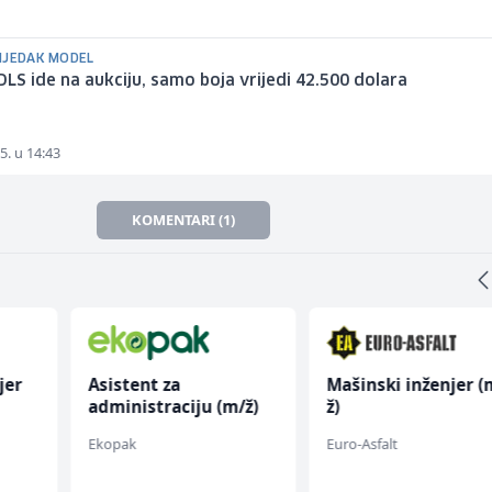
IJEDAK MODEL
DLS ide na aukciju, samo boja vrijedi 42.500 dolara
5. u 14:43
KOMENTARI (1)
jer
Asistent za
Mašinski inženjer (
administraciju (m/ž)
ž)
Ekopak
Euro-Asfalt