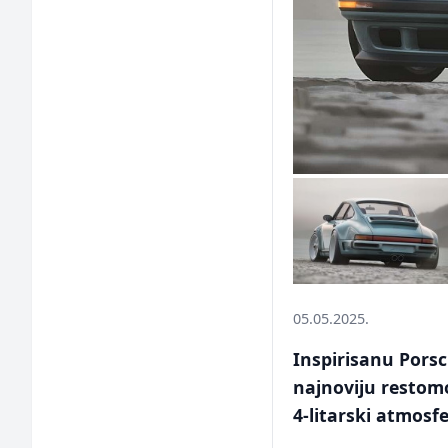
05.05.2025.
Inspirisanu Pors
najnoviju restom
4-litarski atmosfe