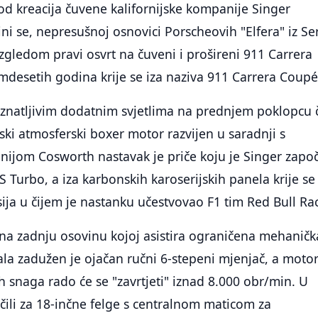
od kreacija čuvene kalifornijske kompanije Singer
ni se, nepresušnoj osnovici Porscheovih "Elfera" iz Ser
izgledom pravi osvrt na čuveni i prošireni 911 Carrera
mdesetih godina krije se iza naziva 911 Carrera Coupé
natljivim dodatnim svjetlima na prednjem poklopcu či
arski atmosferski boxer motor razvijen u saradnji s
ijom Cosworth nastavak je priče koju je Singer zapo
S Turbo, a iza karbonskih karoserijskih panela krije se
ija u čijem je nastanku učestvovao F1 tim Red Bull Ra
na zadnju osovinu kojoj asistira ograničena mehaničk
ala zadužen je ojačan ručni 6-stepeni mjenjač, a motor
ih snaga rado će se "zavrtjeti" iznad 8.000 obr/min. U
čili za 18-inčne felge s centralnom maticom za