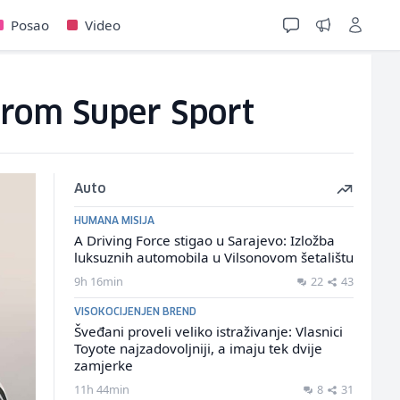
Posao
Video
rerom Super Sport
Auto
HUMANA MISIJA
A Driving Force stigao u Sarajevo: Izložba
luksuznih automobila u Vilsonovom šetalištu
9h 16min
22
43
VISOKOCIJENJEN BREND
Šveđani proveli veliko istraživanje: Vlasnici
Toyote najzadovoljniji, a imaju tek dvije
zamjerke
11h 44min
8
31