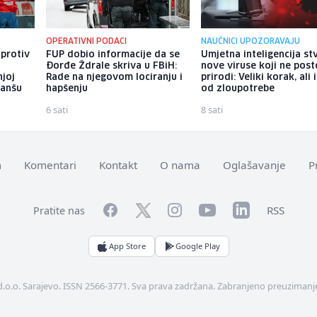
OPERATIVNI PODACI
NAUČNICI UPOZORAVAJU
 protiv
FUP dobio informacije da se
Umjetna inteligencija st
Đorđe Ždrale skriva u FBiH:
nove viruse koji ne post
njoj
Rade na njegovom lociranju i
prirodi: Veliki korak, ali 
vanšu
hapšenju
od zloupotrebe
6 sati
8 sati
m
Komentari
Kontakt
O nama
Oglašavanje
P
Facebook
YouTube
LinkedIn
Twitter
Instagram
RSS
Pratite nas
App Store
Google Play
d.o.o. Sarajevo. ISSN 2566-3771. Sva prava zadržana. Zabranjeno preuzimanje