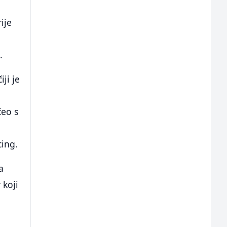
ije
.
ji je
čeo s
cing.
a
 koji