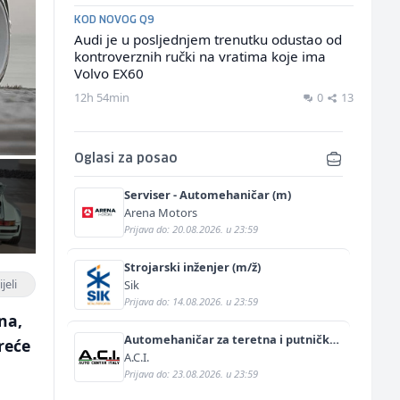
KOD NOVOG Q9
Audi je u posljednjem trenutku odustao od
kontroverznih ručki na vratima koje ima
Volvo EX60
12h 54min
0
13
Oglasi za posao
Serviser - Automehaničar (m)
Arena Motors
Prijava do: 20.08.2026. u 23:59
Strojarski inženjer (m/ž)
jeli
Sik
Prijava do: 14.08.2026. u 23:59
na,
Automehaničar za teretna i putnička
reće
vozila (m/ž)
A.C.I.
Prijava do: 23.08.2026. u 23:59