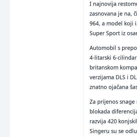
I najnovija restom
zasnovana je na, či
964, a model koji 
Super Sport iz osa
Automobil s prepoz
4-litarski 6-cilind
britanskom kompan
verzijama DLS i DL
znatno ojačana šas
Za prijenos snage 
blokada diferencij
razvija 420 konjsk
Singeru su se odlu