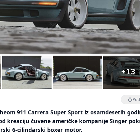
+13
Podi
cheom 911 Carrera Super Sport iz osamdesetih godi
od kreaciju čuvene američke kompanije Singer pok
rski 6-cilindarski boxer motor.