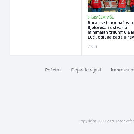
S IGRAČEM VIŠE
Borac se ispromašivao
Bjelorusa i ostvario
minimalan trijumf u Ba
Luci, odluka pada u re
7 sati
Dojavite vijest
Impressu
Početna
Copyright 2000-2026 InterSoft 