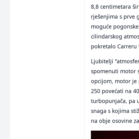
8,8 centimetara šir
rješenjima s prve 
moguće pogonske o
cilindarskog atmos
pokretalo Carreru 
Ljubitelji "atmosf
spomenuti motor s 
opcijom, motor je 
250 povećati na 40
turbopunjača, pa 
snaga s kojima sti
na obje osovine z