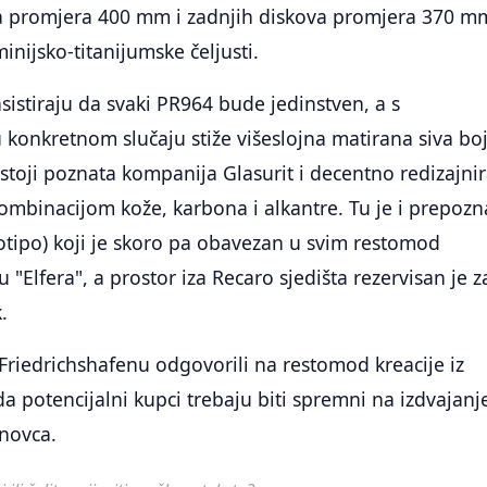
a promjera 400 mm i zadnjih diskova promjera 370 m
inijsko-titanijumske čeljusti.
nsistiraju da svaki PR964 bude jedinstven, a s
 konkretnom slučaju stiže višeslojna matirana siva bo
e stoji poznata kompanija Glasurit i decentno redizajni
mbinacijom kože, karbona i alkantre. Tu je i prepozna
tipo) koji je skoro pa obavezan u svim restomod
"Elfera", a prostor iza Recaro sjedišta rezervisan je z
.
 Friedrichshafenu odgovorili na restomod kreacije iz
a potencijalni kupci trebaju biti spremni na izdvajanj
 novca.