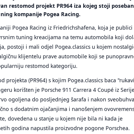
van restomod projekt PR964 iza kojeg stoji poseba
uning kompanije Pogea Racing.
iji Pogea Racing iz Friedrichshafena, koja je publici
zvrsnim tuning kreacijama na temu automobila koji do
ija, postoji i mali odjel Pogea.classics u kojem nostalgi
stalgičnu klijentelu prave automobile koji se punoprav
opularniju restomod kategoriju.
 projekta (PR964) s kojim Pogea.classics baca "rukav
ngeru korišten je Porsche 911 Carrera 4 Coupé iz Serij
 prvo ogoljena do posljednjeg šarafa i nakon sveobuhv
ljučno s dodatnim ojačanjima i nanošenjem ovovremen
ite, dovedena u stanje u kojem nije bila ni kada je
tih godina napustila proizvodne pogone Porschea.