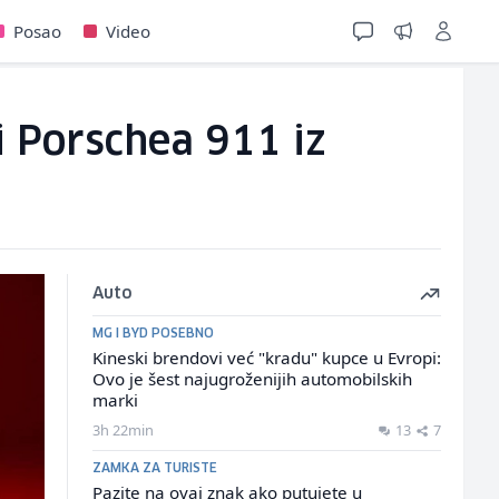
Posao
Video
i Porschea 911 iz
Auto
MG I BYD POSEBNO
Kineski brendovi već "kradu" kupce u Evropi:
Ovo je šest najugroženijih automobilskih
marki
3h 22min
13
7
ZAMKA ZA TURISTE
Pazite na ovaj znak ako putujete u