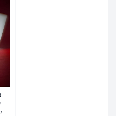
d
e
o-