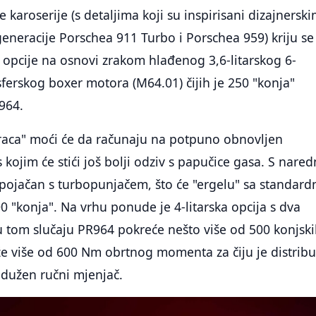
e karoserije (s detaljima koji su inspirisani dizajnersk
generacije Porschea 911 Turbo i Porschea 959) kriju se 
pcije na osnovi zrakom hlađenog 3,6-litarskog 6-
ferskog boxer motora (M64.01) čijih je 250 "konja"
964.
eraca" moći će da računaju na potpuno obnovljen
kojim će stići još bolji odziv s papučice gasa. S nar
pojačan s turbopunjačem, što će "ergelu" sa standard
0 "konja". Na vrhu ponude je 4-litarska opcija s dva
u tom slučaju PR964 pokreće nešto više od 500 konjsk
že više od 600 Nm obrtnog momenta za čiju je distribu
adužen ručni mjenjač.