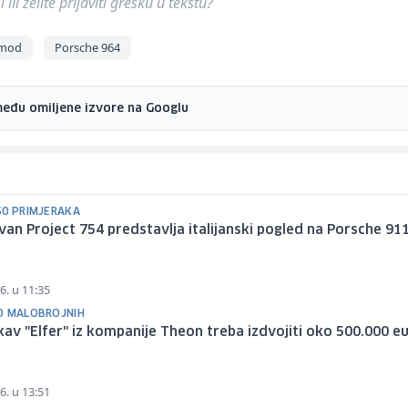
ili želite prijaviti grešku u tekstu?
omod
Porsche 964
među omiljene izvore na Googlu
50 PRIMJERAKA
van Project 754 predstavlja italijanski pogled na Porsche 91
6. u 11:35
D MALOBROJNIH
av "Elfer" iz kompanije Theon treba izdvojiti oko 500.000 e
6. u 13:51