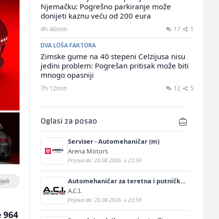
Njemačku: Pogrešno parkiranje može
donijeti kaznu veću od 200 eura
4h 46min
17
1
DVA LOŠA FAKTORA
Zimske gume na 40 stepeni Celzijusa nisu
jedini problem: Pogrešan pritisak može biti
mnogo opasniji
7h 12min
12
5
Oglasi za posao
Serviser - Automehaničar (m)
Arena Motors
Prijava do: 20.08.2026. u 23:59
jeli
Automehaničar za teretna i putnička
vozila (m/ž)
A.C.I.
Prijava do: 23.08.2026. u 23:59
e 964