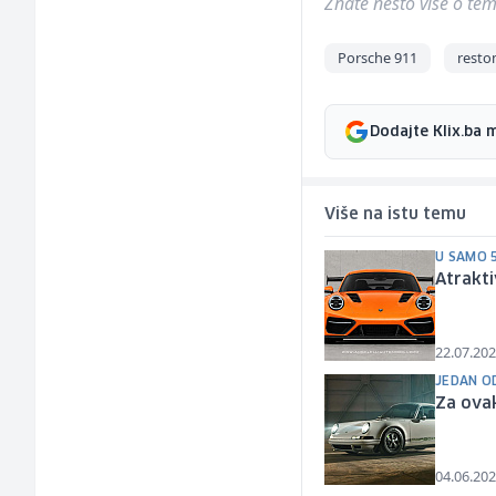
Znate nešto više o temi 
Porsche 911
rest
Dodajte Klix.ba 
Više na istu temu
U SAMO 
Atrakti
22.07.202
JEDAN O
Za ovak
04.06.202