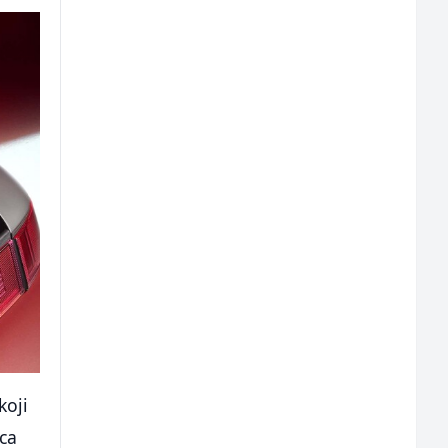
koji
pca