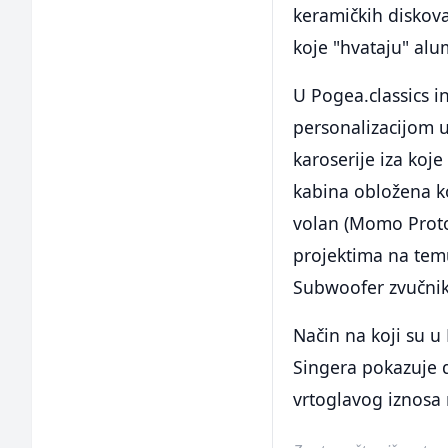
keramičkih diskov
koje "hvataju" alum
U Pogea.classics i
personalizacijom u
karoserije iza koj
kabina obložena ko
volan (Momo Proto
projektima na temu 
Subwoofer zvučnik
Način na koji su u
Singera pokazuje d
vrtoglavog iznosa