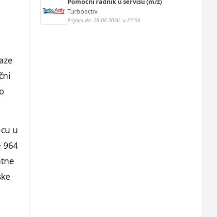
Pomoćni radnik u servisu (m/ž)
n
Turboactiv
Prijava do: 28.08.2026. u 23:59
laze
čni
no
icu u
e 964
atne
ske