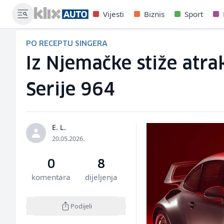
Vijesti
Biznis
Sport
PO RECEPTU SINGERA
Iz Njemačke stiže atr
Serije 964
E. L.
20.05.2026.
0
8
komentara
dijeljenja
Podijeli