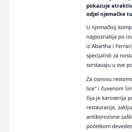
pokazuje atrakti
odjel njemačke t
U njemačkoj kompan
najpoznatija po i
iz Abartha i Ferrar
specijalisti za no
svrstavaju u sve p
Za osnovu restomod
lice" i čuvenom Si
čija je karoserija
restauracije, zak
antikorozivne zašt
početkom devedese