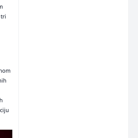
im
tri
ednom
nih
ih
ciju