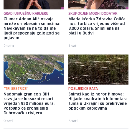
GRADI USPJEŠNU KARIJERU
SKUPOCJEN MODNI DODATAK
Glumac Adnan Alić osvaja
Mlađa kćerka Zdravka Čolića
mreže urnebesnim snimcima:
nosi torbicu vrijednu više od
Navikavam se na to da me
3.000 dolara: Snimljena na
ljudi prepoznaju gdje god se
plaži u Budvi
pojavim
2 sata
1 sat
"TRI SESTRICE"
POSLJEDICE RATA
Nadomak granice s BiH
Snimci kao iz horor filmova:
razvija se luksuzni resort
Hiljade kvadratnih kilometara
vrijedan 920 miliona eura:
šuma u Ukrajini su prekrivene
Potpuno će promijeniti
optičkim kablovima
Dubrovačku rivijeru
9 sati
5 sati