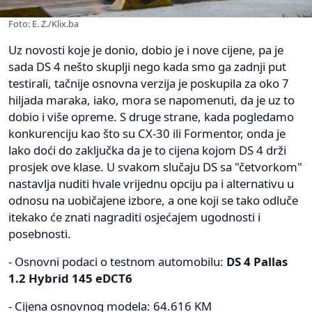
Foto: E. Z./Klix.ba
Uz novosti koje je donio, dobio je i nove cijene, pa je
sada DS 4 nešto skuplji nego kada smo ga zadnji put
testirali, tačnije osnovna verzija je poskupila za oko 7
hiljada maraka, iako, mora se napomenuti, da je uz to
dobio i više opreme. S druge strane, kada pogledamo
konkurenciju kao što su CX-30 ili Formentor, onda je
lako doći do zaključka da je to cijena kojom DS 4 drži
prosjek ove klase. U svakom slučaju DS sa "četvorkom"
nastavlja nuditi hvale vrijednu opciju pa i alternativu u
odnosu na uobičajene izbore, a one koji se tako odluče
itekako će znati nagraditi osjećajem ugodnosti i
posebnosti.
- Osnovni podaci o testnom automobilu:
DS 4 Pallas
1.2 Hybrid 145 eDCT6
- Cijena osnovnog modela: 64.616 KM