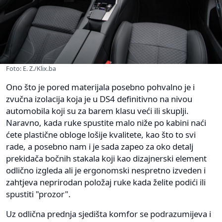
Foto: E. Z./Klix.ba
Ono što je pored materijala posebno pohvalno je i
zvučna izolacija koja je u DS4 definitivno na nivou
automobila koji su za barem klasu veći ili skuplji.
Naravno, kada ruke spustite malo niže po kabini naći
ćete plastične obloge lošije kvalitete, kao što to svi
rade, a posebno nam i je sada zapeo za oko detalj
prekidača bočnih stakala koji kao dizajnerski element
odlično izgleda ali je ergonomski nespretno izveden i
zahtjeva neprirodan položaj ruke kada želite podići ili
spustiti "prozor".
Uz odlična prednja sjedišta komfor se podrazumijeva i