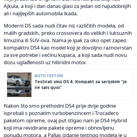
Ajkula, a koji i dan danas glasi za jedan od najudobnijih
ali i najljepših automobila ikada.
Moderni DS sada nudi čitav niz različitih modela, od
malih gradskih, preko crossovera do velikih i luksuznih
limuzina ili SUV-ova. Nama je ipak za oko opet zapeo
kompaktni DS4 kao model koji je dovoljno raznovrstan
za sve potrebe i većinu kupaca, a koji sada nudi novu
dozu uglađenosti uz hibridni motor.
AUTO TESTOVI
Testirali smo DS 4: Kompakt sa serijskim "je
ne sais quoi"
Nakon što smo prethodni DS4 prije dvije godine
isprobali s poznatim turbobenzincem i Trocadero
paketom opreme, ovaj put stigao nam je DS4 Hybrid
koji ima revidirane pakete opreme i obnovljenu
ponudu motora, a Pallas izdanje testnog modela je u