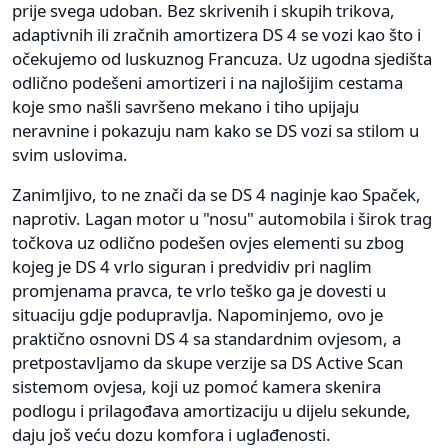
prije svega udoban. Bez skrivenih i skupih trikova,
adaptivnih ili zračnih amortizera DS 4 se vozi kao što i
očekujemo od luskuznog Francuza. Uz ugodna sjedišta
odlično podešeni amortizeri i na najlošijim cestama
koje smo našli savršeno mekano i tiho upijaju
neravnine i pokazuju nam kako se DS vozi sa stilom u
svim uslovima.
Zanimljivo, to ne znači da se DS 4 naginje kao Spaček,
naprotiv. Lagan motor u "nosu" automobila i širok trag
točkova uz odlično podešen ovjes elementi su zbog
kojeg je DS 4 vrlo siguran i predvidiv pri naglim
promjenama pravca, te vrlo teško ga je dovesti u
situaciju gdje podupravlja. Napominjemo, ovo je
praktično osnovni DS 4 sa standardnim ovjesom, a
pretpostavljamo da skupe verzije sa DS Active Scan
sistemom ovjesa, koji uz pomoć kamera skenira
podlogu i prilagođava amortizaciju u dijelu sekunde,
daju još veću dozu komfora i uglađenosti.