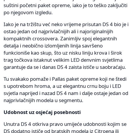
suštini početni paket opreme, iako je to teško zaključiti
po njegovom izgledu.
Iako je na tržištu već neko vrijeme prisutan DS 4 bio je i
ostao jedan od najprivlačnijih ali i najoriginalnijih
kompaktnih crossovera. Zanimljiv spoj elegantnih
detalja i neobično izlomljenih linija savršeno
funkcioniše kao skup, što uz nisku liniju krova i širok
trag točkova istaknut velikim LED denvnim svjetlima
garantuje da se i danas DS 4 zaista ističe u saobraćaju.
Tu svakako pomaže i Pallas paket opreme koji ne štedi
s upotrebom hroma, a uz elegantnu crnu boju i LED
svjetla naprijed i nazad DS 4 nam i dalje ostaje jedan od
najprivlačnijih modela u segmentu.
Udobnost uz osjećaj posebnosti
Unutra DS 4 otkriva pravo umijeće udobnosti kojim se
DS dodatno ističe od bratskih modela iz Citroena ili