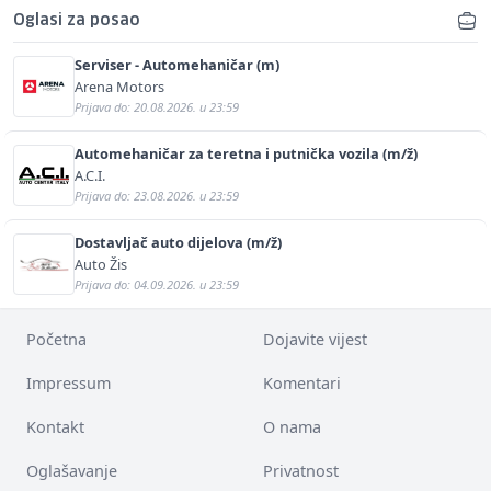
Oglasi za posao
Serviser - Automehaničar (m)
Arena Motors
Prijava do: 20.08.2026. u 23:59
Automehaničar za teretna i putnička vozila (m/ž)
A.C.I.
Prijava do: 23.08.2026. u 23:59
Dostavljač auto dijelova (m/ž)
Auto Žis
Prijava do: 04.09.2026. u 23:59
Početna
Dojavite vijest
Impressum
Komentari
Kontakt
O nama
Oglašavanje
Privatnost