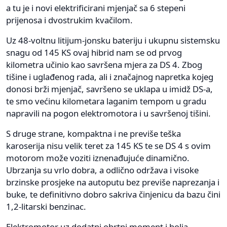
a tu je i novi elektrificirani mjenjač sa 6 stepeni
prijenosa i dvostrukim kvačilom.
Uz 48-voltnu litijum-jonsku bateriju i ukupnu sistemsku
snagu od 145 KS ovaj hibrid nam se od prvog
kilometra učinio kao savršena mjera za DS 4. Zbog
tišine i uglađenog rada, ali i značajnog napretka kojeg
donosi brži mjenjač, savršeno se uklapa u imidž DS-a,
te smo većinu kilometara laganim tempom u gradu
napravili na pogon elektromotora i u savršenoj tišini.
S druge strane, kompaktna i ne previše teška
karoserija nisu velik teret za 145 KS te se DS 4 s ovim
motorom može voziti iznenađujuće dinamično.
Ubrzanja su vrlo dobra, a odlično održava i visoke
brzinske prosjeke na autoputu bez previše naprezanja i
buke, te definitivno dobro sakriva činjenicu da bazu čini
1,2-litarski benzinac.
Elektromotor uz dodatni obrtni moment i bolja