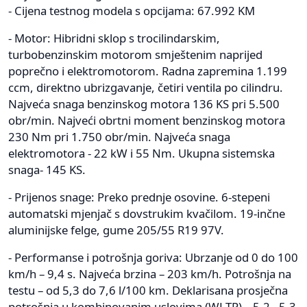
- Cijena testnog modela s opcijama: 67.992 KM
- Motor: Hibridni sklop s trocilindarskim,
turbobenzinskim motorom smještenim naprijed
poprečno i elektromotorom. Radna zapremina 1.199
ccm, direktno ubrizgavanje, četiri ventila po cilindru.
Najveća snaga benzinskog motora 136 KS pri 5.500
obr/min. Najveći obrtni moment benzinskog motora
230 Nm pri 1.750 obr/min. Najveća snaga
elektromotora - 22 kW i 55 Nm. Ukupna sistemska
snaga- 145 KS.
- Prijenos snage: Preko prednje osovine. 6-stepeni
automatski mjenjač s dovstrukim kvačilom. 19-inčne
aluminijske felge, gume 205/55 R19 97V.
- Performanse i potrošnja goriva: Ubrzanje od 0 do 100
km/h – 9,4 s. Najveća brzina – 203 km/h. Potrošnja na
testu – od 5,3 do 7,6 l/100 km. Deklarisana prosječna
potrošnja u kombinovanim uslovima (WLTP) – 5,2 - 5,3