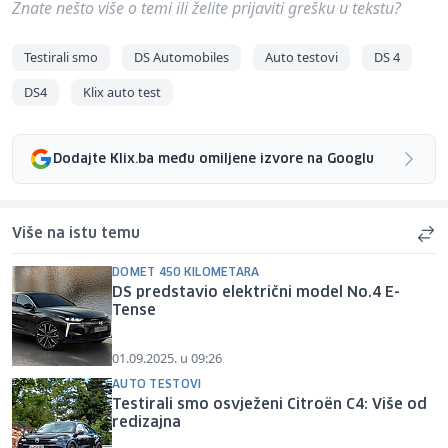
Znate nešto više o temi ili želite prijaviti grešku u tekstu?
Testirali smo
DS Automobiles
Auto testovi
DS 4
DS4
Klix auto test
Dodajte Klix.ba među omiljene izvore na Googlu
Više na istu temu
DOMET 450 KILOMETARA
DS predstavio električni model No.4 E-
Tense
01.09.2025. u 09:26
AUTO TESTOVI
Testirali smo osvježeni Citroën C4: Više od
redizajna