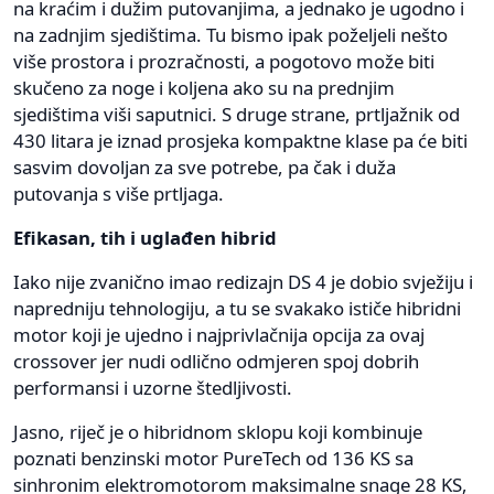
na kraćim i dužim putovanjima, a jednako je ugodno i
na zadnjim sjedištima. Tu bismo ipak poželjeli nešto
više prostora i prozračnosti, a pogotovo može biti
skučeno za noge i koljena ako su na prednjim
sjedištima viši saputnici. S druge strane, prtljažnik od
430 litara je iznad prosjeka kompaktne klase pa će biti
sasvim dovoljan za sve potrebe, pa čak i duža
putovanja s više prtljaga.
Efikasan, tih i uglađen hibrid
Iako nije zvanično imao redizajn DS 4 je dobio svježiju i
napredniju tehnologiju, a tu se svakako ističe hibridni
motor koji je ujedno i najprivlačnija opcija za ovaj
crossover jer nudi odlično odmjeren spoj dobrih
performansi i uzorne štedljivosti.
Jasno, riječ je o hibridnom sklopu koji kombinuje
poznati benzinski motor PureTech od 136 KS sa
sinhronim elektromotorom maksimalne snage 28 KS,