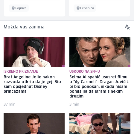
Lepenica
Sarajevo
Možda vas zanima
ISKRENO PRIZNANJE
USKORO NA SFF-U
Brat Angeline Jolie nakon
Selma Alispahić ususret filmu
razvoda otkrio da je gej: Bio
o "Ay Carmeli": Dragan Jovičić
sam opsjednut Disney
bi bio ponosan; nikada nisam
princezama
pomislila da igram s nekim
drugim
37 min
3 min