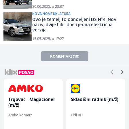
30.06.2025. u 23:37
NOVA NOMENKLATURA
Ovo je temeljito obnovljeni DS N°4: Novi
naziv, dvije hibridne i jedna električna
verzija
15.05.2025. u 17:27
KOMENTARI (18)
Skladišni radnik (m/ž)
NK pomoćni radnik
(m)
Lidl BH
Mountain