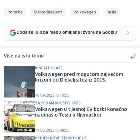
Porsche
Mercedes-Benz
Volkswagen
Tesla
Dodajte Klix.ba među omiljene izvore na Googlu
Više na istu temu
KINEZI DOLAZE
Volkswagen pred mogućom najvećom
krizom od Dieselgatea iz 2015.
16.09.2023. u 10:55
ZA SEDAM MJESECI 2023.
Volkswagen u tijesnoj EV borbi konačno
nadmašio Teslu u Njemačkoj
11.08.2023. u 08:35
USPJEH NOVE TEHNOLOGIJE