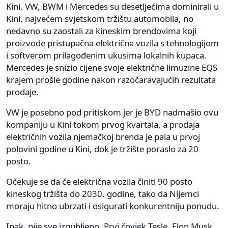
Kini. VW, BWM i Mercedes su desetljećima dominirali u
Kini, najvećem svjetskom tržištu automobila, no
nedavno su zaostali za kineskim brendovima koji
proizvode pristupačna električna vozila s tehnologijom
i softverom prilagođenim ukusima lokalnih kupaca.
Mercedes je snizio cijene svoje električne limuzine EQS
krajem prošle godine nakon razočaravajućih rezultata
prodaje.
VW je posebno pod pritiskom jer je BYD nadmašio ovu
kompaniju u Kini tokom prvog kvartala, a prodaja
električnih vozila njemačkoj brenda je pala u prvoj
polovini godine u Kini, dok je tržište poraslo za 20
posto.
Očekuje se da će električna vozila činiti 90 posto
kineskog tržišta do 2030. godine, tako da Nijemci
moraju hitno ubrzati i osigurati konkurentniju ponudu.
Ipak, nije sve izgubljeno. Prvi čovjek Tesle, Elon Musk,