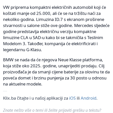
VW priprema kompaktni električnih automobil koji će
koštati manje od 25.000, ali će se na tržištu naći za
nekoliko godina. Limuzina ID.7 s ekranom proširene
stvarnosti u salone stiže ove godine. Mercedes sljedeće
godine predstavlja električnu verziju kompaktne
limuzine CLA u SAD-u kako bi se takmičila s Teslinim
Modelom 3. Također, kompanija će elektrificirati i
legendarnu G-Klasu.
BMW se nada da će njegova Neue Klasse platforma,
koja stiže oko 2025. godine, unaprijediti prodaju. Cilj
proizvođača je da smanji cijene baterije za olovinu te da
poveća domet i brzinu punjenja za 30 posto u odnosu
na aktuelne modele.
Klix.ba čitajte i u našoj aplikaciji za
iOS
ili
Android
.
Znate nešto više o temi ili želite prijaviti grešku u tekstu?