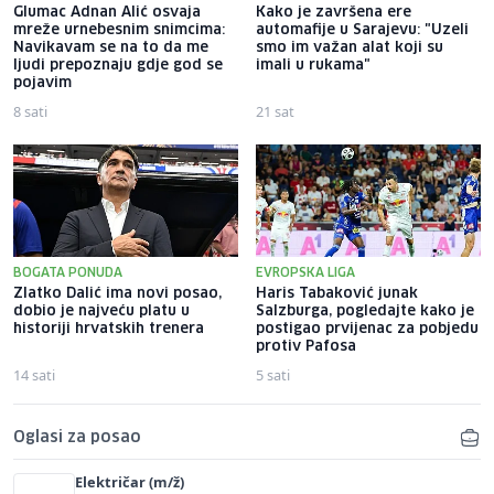
Glumac Adnan Alić osvaja
Kako je završena ere
mreže urnebesnim snimcima:
automafije u Sarajevu: "Uzeli
Navikavam se na to da me
smo im važan alat koji su
ljudi prepoznaju gdje god se
imali u rukama"
pojavim
8 sati
21 sat
BOGATA PONUDA
EVROPSKA LIGA
Zlatko Dalić ima novi posao,
Haris Tabaković junak
dobio je najveću platu u
Salzburga, pogledajte kako je
historiji hrvatskih trenera
postigao prvijenac za pobjedu
protiv Pafosa
14 sati
5 sati
Oglasi za posao
Električar (m/ž)