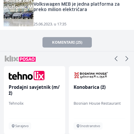
Volkswagen MEB je jedna platforma za
preko milion električara
25.06.2023. u 17:35
KOMENTARI (25)
Prodajni savjetnik (m/
Konobarica (ž)
ž)
Tehnolix
Bosnian House Restaurant
Sarajevo
Inostranstvo