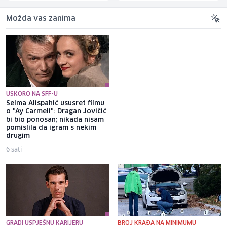
Možda vas zanima
USKORO NA SFF-U
Selma Alispahić ususret filmu
Brat Angeline Jolie nakon
o "Ay Carmeli": Dragan Jovičić
razvoda otkrio da je gej: Bio
bi bio ponosan; nikada nisam
sam opsjednut Disney
pomislila da igram s nekim
princezama
drugim
6 sati
7 sati
GRADI USPJEŠNU KARIJERU
BROJ KRAĐA NA MINIMUMU