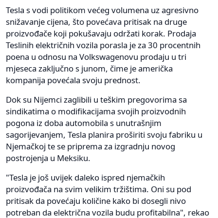
Tesla s vodi politikom većeg volumena uz agresivno
snižavanje cijena, što povećava pritisak na druge
proizvođače koji pokušavaju održati korak. Prodaja
Teslinih električnih vozila porasla je za 30 procentnih
poena u odnosu na Volkswagenovu prodaju u tri
mjeseca zaključno s junom, čime je američka
kompanija povećala svoju prednost.
Dok su Nijemci zaglibili u teškim pregovorima sa
sindikatima o modifikacijama svojih proizvodnih
pogona iz doba automobila s unutrašnjim
sagorijevanjem, Tesla planira proširiti svoju fabriku u
Njemačkoj te se priprema za izgradnju novog
postrojenja u Meksiku.
"Tesla je još uvijek daleko ispred njemačkih
proizvođača na svim velikim tržištima. Oni su pod
pritisak da povećaju količine kako bi dosegli nivo
potreban da električna vozila budu profitabilna", rekao