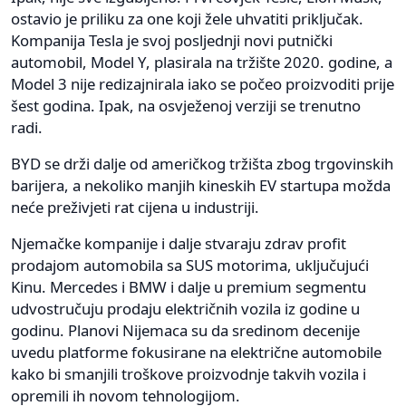
ostavio je priliku za one koji žele uhvatiti priključak.
Kompanija Tesla je svoj posljednji novi putnički
automobil, Model Y, plasirala na tržište 2020. godine, a
Model 3 nije redizajnirala iako se počeo proizvoditi prije
šest godina. Ipak, na osvježenoj verziji se trenutno
radi.
BYD se drži dalje od američkog tržišta zbog trgovinskih
barijera, a nekoliko manjih kineskih EV startupa možda
neće preživjeti rat cijena u industriji.
Njemačke kompanije i dalje stvaraju zdrav profit
prodajom automobila sa SUS motorima, uključujući
Kinu. Mercedes i BMW i dalje u premium segmentu
udvostručuju prodaju električnih vozila iz godine u
godinu. Planovi Nijemaca su da sredinom decenije
uvedu platforme fokusirane na električne automobile
kako bi smanjili troškove proizvodnje takvih vozila i
opremili ih novom tehnologijom.