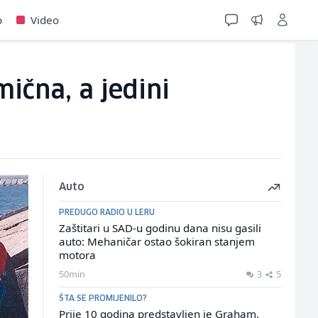
o
Video
ična, a jedini
Auto
PREDUGO RADIO U LERU
Zaštitari u SAD-u godinu dana nisu gasili
auto: Mehaničar ostao šokiran stanjem
motora
50min
3
5
ŠTA SE PROMIJENILO?
Prije 10 godina predstavljen je Graham,