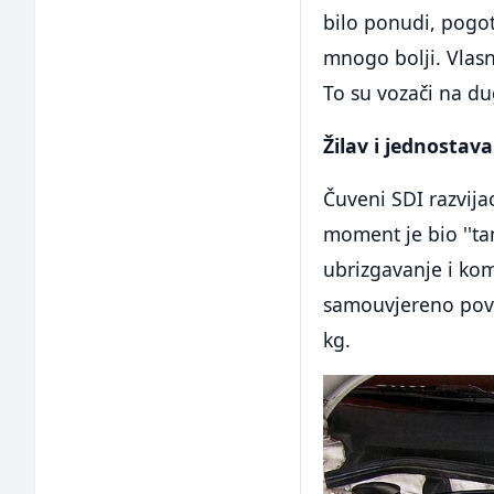
bilo ponudi, pogo
mnogo bolji. Vlasn
To su vozači na dug
Žilav i jednostav
Čuveni SDI razvijao
moment je bio ''ta
ubrizgavanje i kom
samouvjereno povu
kg.