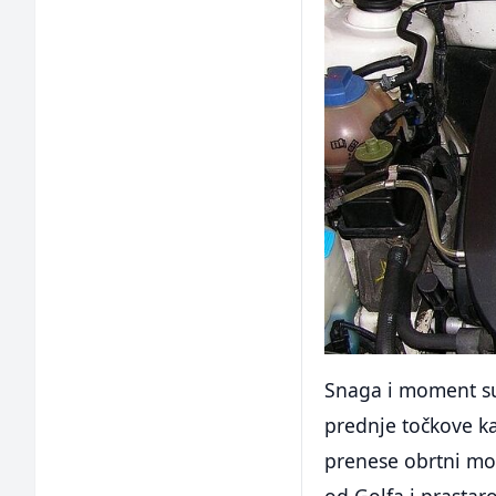
Snaga i moment su
prednje točkove k
prenese obrtni mom