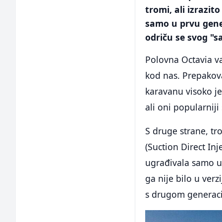
tromi, ali izrazi
samo u prvu gener
odriču se svog "s
Polovna Octavia važ
kod nas. Prepakov
karavanu visoko je
ali oni popularnij
S druge strane, t
(Suction Direct Inj
ugrađivala samo u 
ga nije bilo u verz
s drugom generac