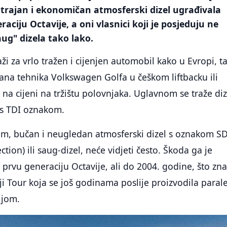
to trajan i ekonomičan atmosferski dizel ugrađivala
aciju Octavije, a oni vlasnici koji je posjeduju ne
aug" dizela tako lako.
i za vrlo tražen i cijenjen automobil kako u Evropi, ta
ana tehnika Volkswagen Golfa u češkom liftbacku ili
 na cijeni na tržištu polovnjaka. Uglavnom se traže diz
i s TDI oznakom.
rom, bučan i neugledan atmosferski dizel s oznakom SD
ection) ili saug-dizel, neće vidjeti često. Škoda ga je
prvu generaciju Octavije, ali do 2004. godine, što zna
iji Tour koja se još godinama poslije proizvodila paral
ijom.