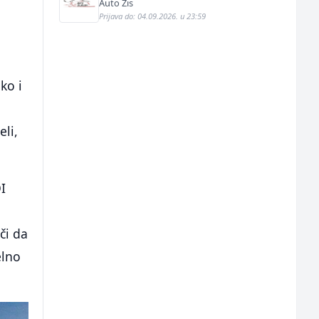
Auto Žis
Prijava do: 04.09.2026. u 23:59
ko i
eli,
I
či da
elno