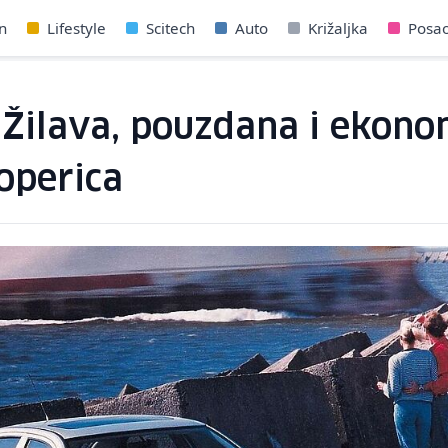
n
Lifestyle
Scitech
Auto
Križaljka
Posa
 Žilava, pouzdana i ekonom
toperica