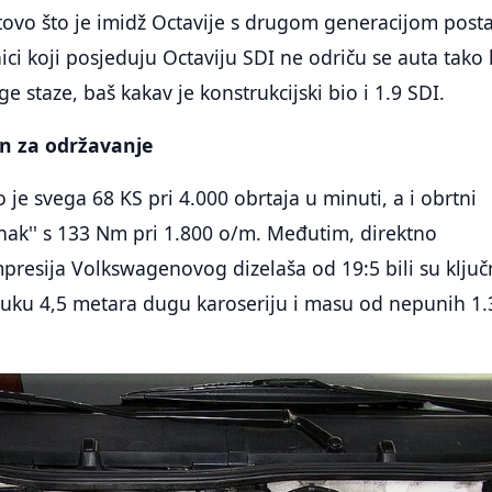
tovo što je imidž Octavije s drugom generacijom post
ici koji posjeduju Octaviju SDI ne odriču se auta tako 
e staze, baš kakav je konstrukcijski bio i 1.9 SDI.
an za održavanje
 je svega 68 KS pri 4.000 obrtaja u minuti, a i obrtni
nak'' s 133 Nm pri 1.800 o/m. Međutim, direktno
presija Volkswagenovog dizelaša od 19:5 bili su ključ
ku 4,5 metara dugu karoseriju i masu od nepunih 1.