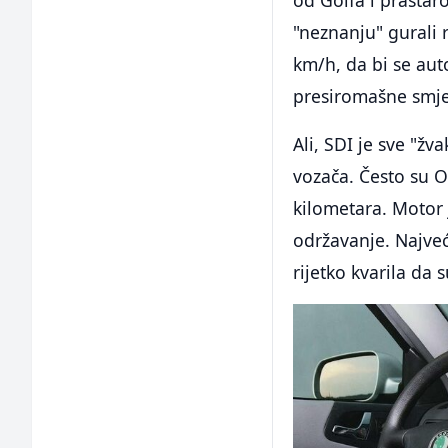
od Golfa i prastaro
"neznanju" gurali 
km/h, da bi se au
presiromašne smje
Ali, SDI je sve "žv
vozača. Često su O
kilometara. Motor 
održavanje. Najveć
rijetko kvarila da