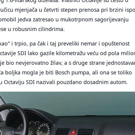
g 1.6-litarskog dizelaša. Vlasnici Octavije su često u
ručicu mjenjača u četvrti stepen prenosa pri brzini isp
tomobil jedva zatresao u mukotrpnom sagorijevanju
se u robusnim cilindrima.
akao" i trpio, pa čak i taj preveliki nemar i opuštenost
ctavije SDI lako gazile kilometražu veću od pola milio
je bio nevjerovatno žilav, a s druge strane jednostava
a boljka mogla je biti Bosch pumpa, ali ona se toliko
 su Octaviju SDI nazivali pouzdano dosadnim autom.