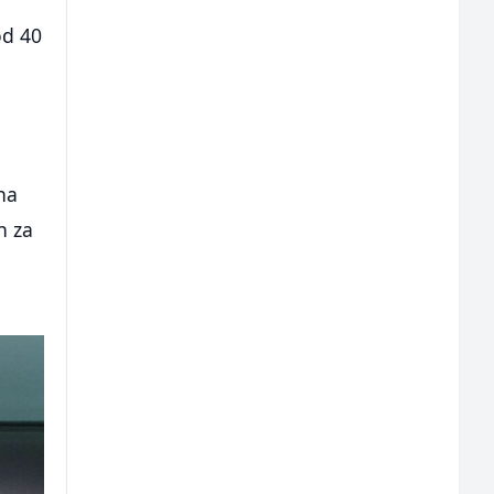
od 40
na
n za