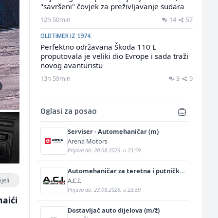
"savršeni" čovjek za preživljavanje sudara
12h 50min
14
57
OLDTIMER IZ 1974.
Perfektno održavana Škoda 110 L
proputovala je veliki dio Evrope i sada traži
novog avanturistu
13h 59min
3
9
Oglasi za posao
Serviser - Automehaničar (m)
Arena Motors
Prijava do: 20.08.2026. u 23:59
Automehaničar za teretna i putnička
vozila (m/ž)
jeli
A.C.I.
Prijava do: 23.08.2026. u 23:59
naići
Dostavljač auto dijelova (m/ž)