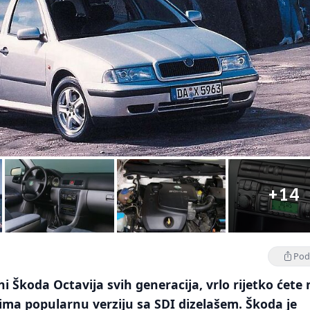
+14
Podi
i Škoda Octavija svih generacija, vrlo rijetko ćete 
ima popularnu verziju sa SDI dizelašem. Škoda je