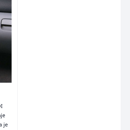
DI
nje
a je