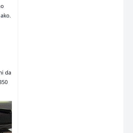
ao
lako.
ni da
350