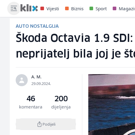
Vijesti
Biznis
Sport
Magazi
AUTO NOSTALGIJA
Škoda Octavia 1.9 SDI:
neprijatelj bila joj je š
A. M.
29.09.2024.
46
200
komentara
dijeljenja
Podijeli