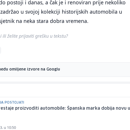
o postoji i danas, a čak je i renoviran prije nekoliko
zadržao u svojoj kolekciji historijskih automobila u
sjetnik na neka stara dobra vremena.
ili želite prijaviti grešku u tekstu?
među omiljene izvore na Googlu
JA POSTOJATI
estaje proizvoditi automobile: Španska marka dobija novu 
3. u 10:50