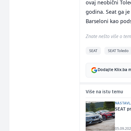
ovaj neobični Toled
godina. Seat ga je 
Barseloni kao pod
Znate nešto više o temi 
SEAT
SEAT Toledo
Dodajte Klix.ba 
Više na istu temu
NASTAVL
SEAT pr
05.09.202