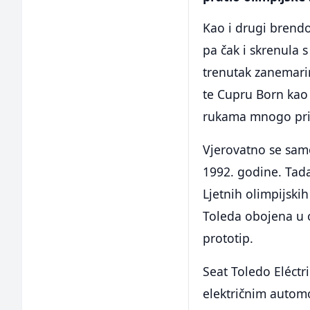
Kao i drugi brendov
pa čak i skrenula 
trenutak zanemarim
te Cupru Born kao 
rukama mnogo prij
Vjerovatno se samo
1992. godine. Tad
Ljetnih olimpijskih
Toleda obojena u o
prototip.
Seat Toledo Eléct
električnim autom