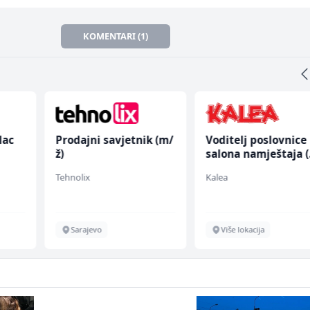
KOMENTARI (1)
lac
Prodajni savjetnik (m/
Voditelj poslovnice
ž)
salona namještaja 
ž)
Tehnolix
Kalea
Sarajevo
Više lokacija