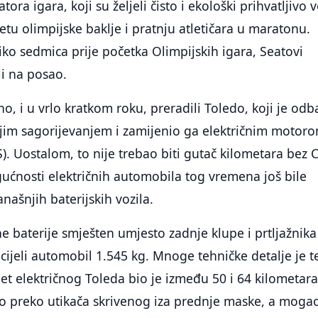
ora igara, koji su željeli čisto i ekološki prihvatljivo v
etu olimpijske baklje i pratnju atletičara u maratonu.
ko sedmica prije početka Olimpijskih igara, Seatovi
li na posao.
o, i u vrlo kratkom roku, preradili Toledo, koji je odb
jim sagorijevanjem i zamijenio ga električnim motor
). Uostalom, to nije trebao biti gutač kilometara bez
gućnosti električnih automobila tog vremena još bile
našnjih baterijskih vozila.
baterije smješten umjesto zadnje klupe i prtljažnika
 cijeli automobil 1.545 kg. Mnoge tehničke detalje je t
met električnog Toleda bio je između 50 i 64 kilometara
o preko utikača skrivenog iza prednje maske, a moga