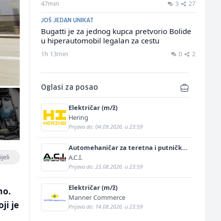
47min
3
27
JOŠ JEDAN UNIKAT
Bugatti je za jednog kupca pretvorio Bolide
u hiperautomobil legalan za cestu
1h 13min
0
2
Oglasi za posao
Električar (m/ž)
Hering
Prijava do: 04.09.2026. u 23:59
Automehaničar za teretna i putnička
vozila (m/ž)
jeli
A.C.I.
Prijava do: 23.08.2026. u 23:59
Električar (m/ž)
no.
Manner Commerce
ji je
Prijava do: 14.08.2026. u 23:59