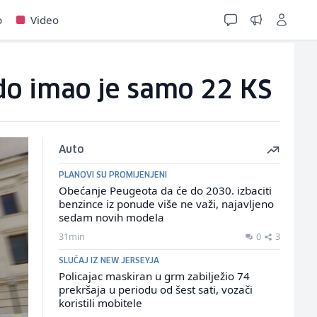
o
Video
ledo imao je samo 22 KS
Auto
PLANOVI SU PROMIJENJENI
Obećanje Peugeota da će do 2030. izbaciti
benzince iz ponude više ne važi, najavljeno
sedam novih modela
31min
0
3
SLUČAJ IZ NEW JERSEYJA
Policajac maskiran u grm zabilježio 74
prekršaja u periodu od šest sati, vozači
koristili mobitele