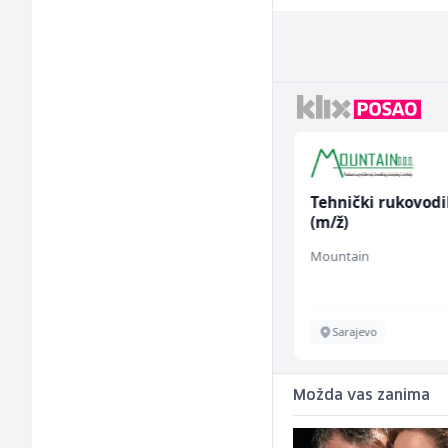
Trgovac - Magacioner
Tehnički rukovodi
(m/ž)
(m/ž)
Amko komerc
Mountain
Fojnica
Sarajevo
Možda vas zanima