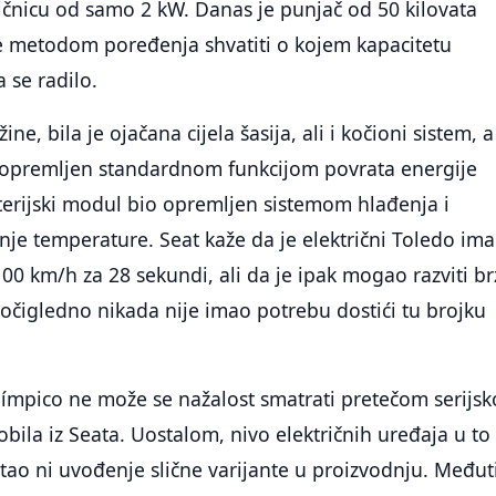
ičnicu od samo 2 kW. Danas je punjač od 50 kilovata
e metodom poređenja shvatiti o kojem kapacitetu
 se radilo.
ne, bila je ojačana cijela šasija, ali i kočioni sistem, a
o opremljen standardnom funkcijom povrata energije
terijski modul bio opremljen sistemom hlađenja i
je temperature. Seat kaže da je električni Toledo im
00 km/h za 28 sekundi, ali da je ipak mogao razviti br
očigledno nikada nije imao potrebu dostići tu brojku
límpico ne može se nažalost smatrati pretečom serijs
bila iz Seata. Uostalom, nivo električnih uređaja u to
tao ni uvođenje slične varijante u proizvodnju. Međut