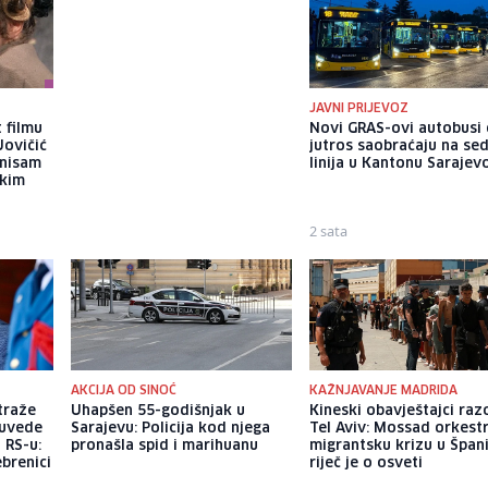
JAVNI PRIJEVOZ
 filmu
Brat Angeline Jolie nakon
Novi GRAS-ovi autobusi
Jovičić
razvoda otkrio da je gej: Bio
jutros saobraćaju na se
 nisam
sam opsjednut Disney
linija u Kantonu Sarajev
ekim
princezama
13 sati
2 sata
AKCIJA OD SINOĆ
KAŽNJAVANJE MADRIDA
traže
Uhapšen 55-godišnjak u
Kineski obavještajci razo
 uvede
Sarajevu: Policija kod njega
Tel Aviv: Mossad orkest
 RS-u:
pronašla spid i marihuanu
migrantsku krizu u Španij
ebrenici
riječ je o osveti