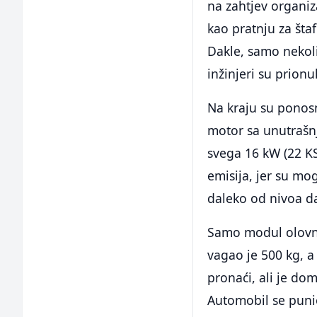
na zahtjev organizat
kao pratnju za štaf
Dakle, samo nekoli
inžinjeri su prionu
Na kraju su ponosn
motor sa unutrašn
svega 16 kW (22 KS
emisija, jer su mo
daleko od nivoa da
Samo modul olovne 
vagao je 500 kg, a
pronaći, ali je do
Automobil se puni