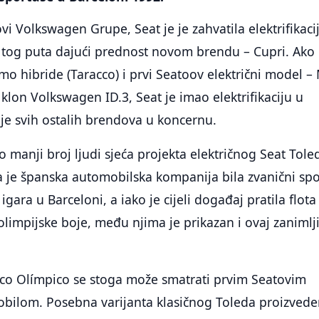
i Volkswagen Grupe, Seat je je zahvatila elektrifikacij
s tog puta dajući prednost novom brendu – Cupri. Ako
o hibride (Taracco) i prvi Seatoov električni model – 
klon Volkswagen ID.3, Seat je imao elektrifikaciju u
e svih ostalih brendova u koncernu.
 manji broj ljudi sjeća projekta električnog Seat Tole
a je španska automobilska kompanija bila zvanični sp
 igara u Barceloni, a iako je cijeli događaj pratila flota
limpijske boje, među njima je prikazan i ovaj zanimlj
rico Olímpico se stoga može smatrati prvim Seatovim
obilom. Posebna varijanta klasičnog Toleda proizvede