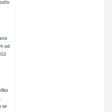
ozilo
acio
om od
 CO2
eško
.
o se