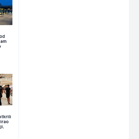
 od
dam
o
tkrili
rirao
i,