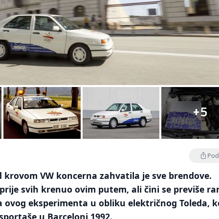
+5
Podi
od krovom VW koncerna zahvatila je sve brendove.
prije svih krenuo ovim putem, ali čini se previše ra
ća ovog eksperimenta u obliku električnog Toleda, ko
 sportaše u Barceloni 1992.