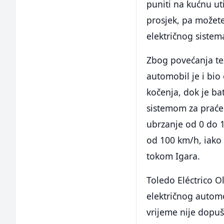
puniti na kućnu ut
prosjek, pa možet
električnog sistema
Zbog povećanja teži
automobil je i bi
kočenja, dok je ba
sistemom za praćen
ubrzanje od 0 do 1
od 100 km/h, iako 
tokom Igara.
Toledo Eléctrico O
električnog automo
vrijeme nije dopuš