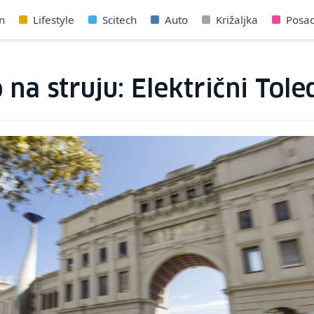
n
Lifestyle
Scitech
Auto
Križaljka
Posa
o na struju: Električni To