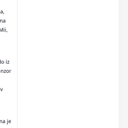
a,
 na
Mii,
do iz
onzor
iv
na je