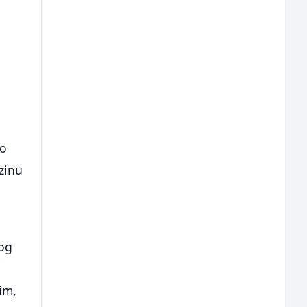
ao
zinu
kog
im,