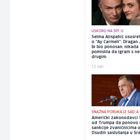
USKORO NA SFF-U
Selma Alispahić ususret
o "Ay Carmeli": Dragan 
bi bio ponosan; nikada
pomislila da igram s n
drugim
12 sati
SNAŽNA PORUKA IZ SAD-A
Američki zakonodavci 
od Trumpa da ponovo
sankcije zvaničnicima u
Osudili saslušanja u Sr