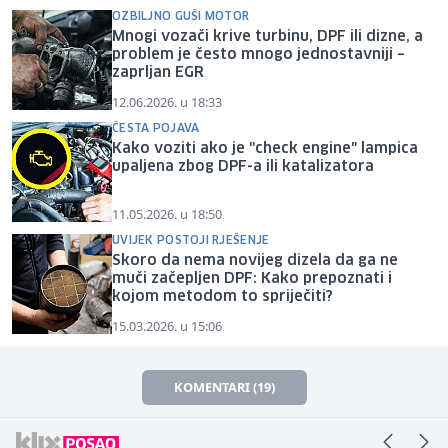
OZBILJNO GUŠI MOTOR
Mnogi vozači krive turbinu, DPF ili dizne, a
problem je često mnogo jednostavniji –
zaprljan EGR
12.06.2026. u 18:33
ČESTA POJAVA
Kako voziti ako je "check engine" lampica
upaljena zbog DPF-a ili katalizatora
11.05.2026. u 18:50
UVIJEK POSTOJI RJEŠENJE
Skoro da nema novijeg dizela da ga ne
muči začepljen DPF: Kako prepoznati i
kojom metodom to spriječiti?
15.03.2026. u 15:06
KOMENTARI (19)