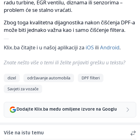
radu turbine, EGR ventilu, diznama ili senzorima –
problem će se stalno vraćati.
Zbog toga kvalitetna dijagnostika nakon čišćenja DPF-a
može biti jednako važna kao i samo čišćenje filtera.
Klix.ba čitajte i u našoj aplikaciji za
iOS
ili
Android
.
Znate nešto više o temi ili želite prijaviti grešku u tekstu?
dizel
održavanje automobila
DPF filteri
Savjeti za vozače
Dodajte Klix.ba među omiljene izvore na Googlu
Više na istu temu