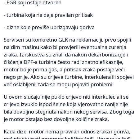
- EGR koji ostaje otvoren
- turbina koja ne daje pravilan pritisak
- dizne koje previše ubrizgavaju goriva
Serviseri su konkretno GLK na reklamaciji, prvo spojili
na dim mašinu kako bi provjerili eventualna curenja
zraka. Iz iskustva su znali da nakon dekarbonizacije i
čišćenja DPF-a turbina često radi znatno efikasnije,
motor bolje prima gas, a pritisak zraka postaje veći
nego prije. Ako su crijeva turbine, interkulera ili spojevi
već oslabljeni, tada se mogu pojaviti problemi.
U ovom slučaju nije puklo crijevo niti interkuler, ali se
crijevo izvuklo ispod šelne koja vjerovatno ranije nije
bila dovoljno stegnuta nakon nekog servisa. Zbog toga
je motor ostajao bez dovoljne količine zraka.
Kada dizel motor nema pravilan odnos zraka i goriva,
počinje stvarati ogromne količine čađi. Upravo ta čađ