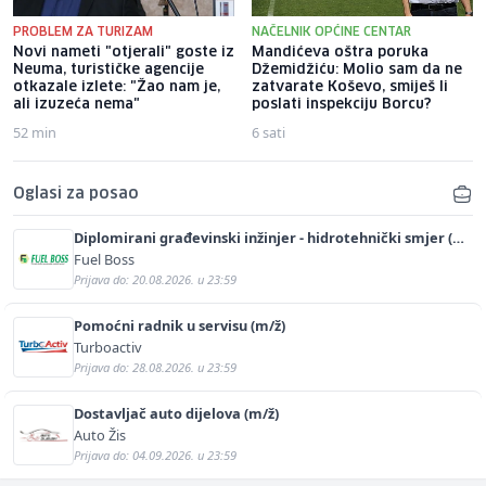
PROBLEM ZA TURIZAM
NAČELNIK OPĆINE CENTAR
Novi nameti "otjerali" goste iz
Mandićeva oštra poruka
Neuma, turističke agencije
Džemidžiću: Molio sam da ne
otkazale izlete: "Žao nam je,
zatvarate Koševo, smiješ li
ali izuzeća nema"
poslati inspekciju Borcu?
52 min
6 sati
Oglasi za posao
Diplomirani građevinski inžinjer - hidrotehnički smjer (m/
ž)
Fuel Boss
Prijava do: 20.08.2026. u 23:59
Pomoćni radnik u servisu (m/ž)
Turboactiv
Prijava do: 28.08.2026. u 23:59
Dostavljač auto dijelova (m/ž)
Auto Žis
Prijava do: 04.09.2026. u 23:59