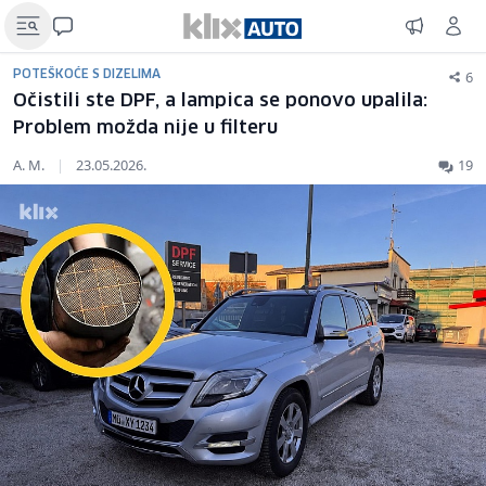
6
POTEŠKOĆE S DIZELIMA
Očistili ste DPF, a lampica se ponovo upalila:
Problem možda nije u filteru
A. M.
|
23.05.2026.
19