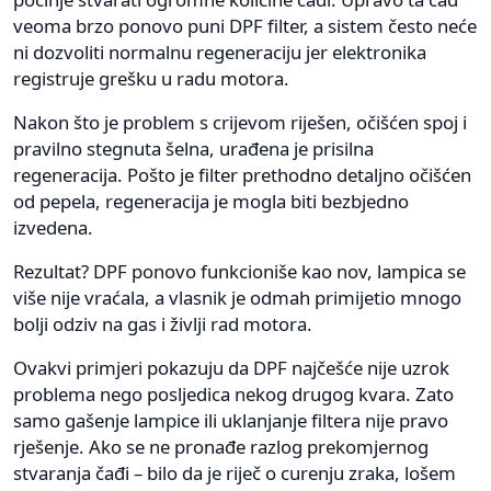
veoma brzo ponovo puni DPF filter, a sistem često neće
ni dozvoliti normalnu regeneraciju jer elektronika
registruje grešku u radu motora.
Nakon što je problem s crijevom riješen, očišćen spoj i
pravilno stegnuta šelna, urađena je prisilna
regeneracija. Pošto je filter prethodno detaljno očišćen
od pepela, regeneracija je mogla biti bezbjedno
izvedena.
Rezultat? DPF ponovo funkcioniše kao nov, lampica se
više nije vraćala, a vlasnik je odmah primijetio mnogo
bolji odziv na gas i življi rad motora.
Ovakvi primjeri pokazuju da DPF najčešće nije uzrok
problema nego posljedica nekog drugog kvara. Zato
samo gašenje lampice ili uklanjanje filtera nije pravo
rješenje. Ako se ne pronađe razlog prekomjernog
stvaranja čađi – bilo da je riječ o curenju zraka, lošem