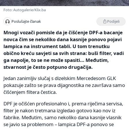
Foto: Autogalerie/Klix.ba
Podijeli
Poslušajte članak
Mnogi vozači pomisle da je čišćenje DPF-a bacanje
novca čim se nekoliko dana kasnije ponovo pojavi
lampica na instrument tabli. U tom trenutku
obično kreću savjeti sa svih strana: buši filter, vadi
ga napolje, to se ne može spasiti... Međutim,
stvarnost je često potpuno drugačija.
Jedan zanimljiv slučaj s dizelskim Mercedesom GLK
pokazuje zašto se prava dijagnostika ne završava samo
čišćenjem filtera čestica.
DPF je očišćen profesionalno i, prema riječima servisa,
filter je nakon tretmana izgledao gotovo kao nov iz
fabrike. Međutim, samo nekoliko dana kasnije vlasnik
se javio sa problemom – lampica DPF-a ponovo se