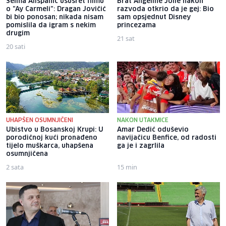
Selma Alispahić ususret filmu
Brat Angeline Jolie nakon
o "Ay Carmeli": Dragan Jovičić
razvoda otkrio da je gej: Bio
bi bio ponosan; nikada nisam
sam opsjednut Disney
pomislila da igram s nekim
princezama
drugim
21 sat
20 sati
UHAPŠEN OSUMNJIČENI
NAKON UTAKMICE
Ubistvo u Bosanskoj Krupi: U
Amar Dedić oduševio
porodičnoj kući pronađeno
navijačicu Benfice, od radosti
tijelo muškarca, uhapšena
ga je i zagrlila
osumnjičena
2 sata
15 min