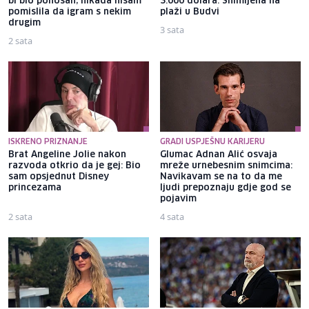
bi bio ponosan; nikada nisam
3.000 dolara: Snimljena na
pomislila da igram s nekim
plaži u Budvi
drugim
3 sata
2 sata
ISKRENO PRIZNANJE
GRADI USPJEŠNU KARIJERU
Brat Angeline Jolie nakon
Glumac Adnan Alić osvaja
razvoda otkrio da je gej: Bio
mreže urnebesnim snimcima:
sam opsjednut Disney
Navikavam se na to da me
princezama
ljudi prepoznaju gdje god se
pojavim
2 sata
4 sata