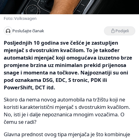
Foto: Volkswagen
Podijeli
Poslušajte članak
Posljednjih 10 godina sve češće je zastupljen
mjenjač s dvostrukim kvačilom. To je također
automatski mjenjač koji omogućava izuzetno brze
promjene brzina uz minimalan prekid prijenosa
snage i momenta na točkove. Najpoznatiji su oni
pod oznakama DSG, EDC, S tronic, PDK ili
PowerShift, DCT itd.
Skoro da nema novog automobila na tržištu koji ne
koristi karakteristični mjenjač s dvostrukim kvačilom.
No, isti je i dalje nepoznanica mnogim vozačima. O
čemu se radi?
Glavna prednost ovog tipa mjenjača je što kombinuje