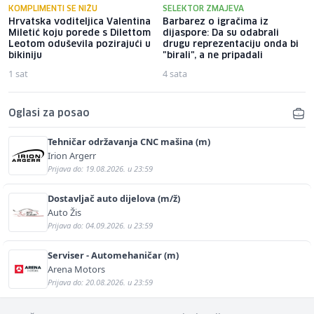
KOMPLIMENTI SE NIŽU
SELEKTOR ZMAJEVA
Hrvatska voditeljica Valentina
Barbarez o igračima iz
Miletić koju porede s Dilettom
dijaspore: Da su odabrali
Leotom oduševila pozirajući u
drugu reprezentaciju onda bi
bikiniju
"birali", a ne pripadali
1 sat
4 sata
Oglasi za posao
Tehničar održavanja CNC mašina (m)
Irion Argerr
Prijava do: 19.08.2026. u 23:59
Dostavljač auto dijelova (m/ž)
Auto Žis
Prijava do: 04.09.2026. u 23:59
Serviser - Automehaničar (m)
Arena Motors
Prijava do: 20.08.2026. u 23:59