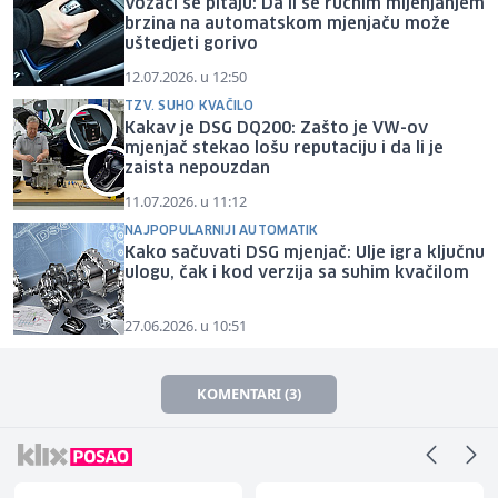
Vozači se pitaju: Da li se ručnim mijenjanjem
brzina na automatskom mjenjaču može
uštedjeti gorivo
12.07.2026. u 12:50
TZV. SUHO KVAČILO
Kakav je DSG DQ200: Zašto je VW-ov
mjenjač stekao lošu reputaciju i da li je
zaista nepouzdan
11.07.2026. u 11:12
NAJPOPULARNIJI AUTOMATIK
Kako sačuvati DSG mjenjač: Ulje igra ključnu
ulogu, čak i kod verzija sa suhim kvačilom
27.06.2026. u 10:51
KOMENTARI (3)