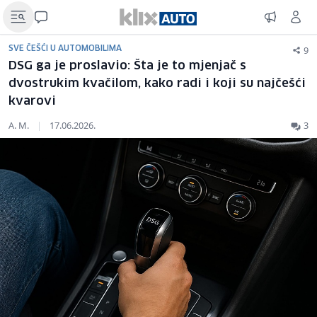
9
SVE ČEŠĆI U AUTOMOBILIMA
DSG ga je proslavio: Šta je to mjenjač s
dvostrukim kvačilom, kako radi i koji su najčešći
kvarovi
A. M.
|
17.06.2026.
3