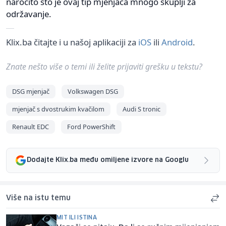
naročito što je ovaj tip mjenjača mnogo skuplji za
održavanje.
Klix.ba čitajte i u našoj aplikaciji za
iOS
ili
Android
.
Znate nešto više o temi ili želite prijaviti grešku u tekstu?
DSG mjenjač
Volkswagen DSG
mjenjač s dvostrukim kvačilom
Audi S tronic
Renault EDC
Ford PowerShift
Dodajte Klix.ba među omiljene izvore na Googlu
Više na istu temu
MIT ILI ISTINA