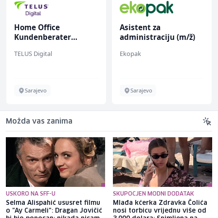
Home Office
Asistent za
Kundenberater
administraciju (m/ž)
(m/w/d) für ein
TELUS Digital
Ekopak
renommiertes
Schuhunternehmen
Sarajevo
Sarajevo
Možda vas zanima
USKORO NA SFF-U
SKUPOCJEN MODNI DODATAK
Selma Alispahić ususret filmu
Mlađa kćerka Zdravka Čolića
o "Ay Carmeli": Dragan Jovičić
nosi torbicu vrijednu više od