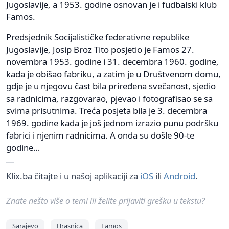
Jugoslavije, a 1953. godine osnovan je i fudbalski klub
Famos.
Predsjednik Socijalističke federativne republike
Jugoslavije, Josip Broz Tito posjetio je Famos 27.
novembra 1953. godine i 31. decembra 1960. godine,
kada je obišao fabriku, a zatim je u Društvenom domu,
gdje je u njegovu čast bila priređena svečanost, sjedio
sa radnicima, razgovarao, pjevao i fotografisao se sa
svima prisutnima. Treća posjeta bila je 3. decembra
1969. godine kada je još jednom izrazio punu podršku
fabrici i njenim radnicima. A onda su došle 90-te
godine…
Klix.ba čitajte i u našoj aplikaciji za
iOS
ili
Android
.
Znate nešto više o temi ili želite prijaviti grešku u tekstu?
Sarajevo
Hrasnica
Famos