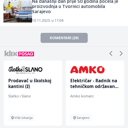
Na današnji dan prije 50 godina počela je
proizvodnja u Tvornici automobila
Sarajevo
10.11.2023. u 11:04
KOMENTARI (29)
Prodavač u školskoj
Električar - Radnik na
kantini (ž)
tehničkom održavanju
(m/ž)
Slatko i Slano
Amko komerc
Više lokacija
Sarajevo