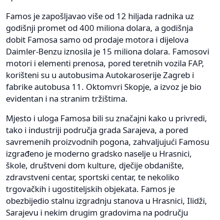
Famos je zapošljavao više od 12 hiljada radnika uz
godišnji promet od 400 miliona dolara, a godišnja
dobit Famosa samo od prodaje motora i dijelova
Daimler-Benzu iznosila je 15 miliona dolara. Famosovi
motori i elementi prenosa, pored teretnih vozila FAP,
korišteni su u autobusima Autokaroserije Zagreb i
fabrike autobusa 11. Oktomvri Skopje, a izvoz je bio
evidentan i na stranim tržištima.
Mjesto i uloga Famosa bili su značajni kako u privredi,
tako i industriji područja grada Sarajeva, a pored
savremenih proizvodnih pogona, zahvaljujući Famosu
izgrađeno je moderno gradsko naselje u Hrasnici,
škole, društveni dom kulture, dječije obdanište,
zdravstveni centar, sportski centar, te nekoliko
trgovačkih i ugostiteljskih objekata. Famos je
obezbijedio stalnu izgradnju stanova u Hrasnici, Ilidži,
Sarajevu i nekim drugim gradovima na području