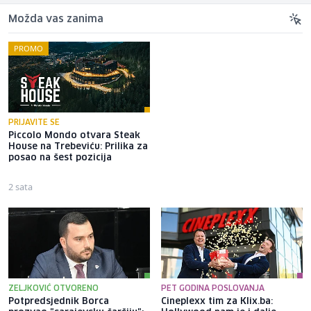
Možda vas zanima
PROMO
PRIJAVITE SE
Piccolo Mondo otvara Steak
Bliži se 1. septembar: Evo šta
House na Trebeviću: Prilika za
sve trebate kupiti do prvog
posao na šest pozicija
zvona i gdje račun neće biti
ogroman
2 sata
9 sati
ZELJKOVIĆ OTVORENO
PET GODINA POSLOVANJA
Potpredsjednik Borca
Cineplexx tim za Klix.ba: