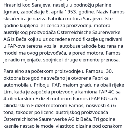
Hrasnici kod Sarajeva, naselju u podnožju planine
Igman, započela je 6. aprila 1953. godine. Naziv Famos
skraćenica je naziva Fabrika motora Sarajevo. Iste
godine kupljena je licenca za proizvodnju motora
austrijskog proizvođača Österreichische Saurerwerke
AG iz Beča koji su uz određene modifikacije ugrađivani
u FAP-ova teretna vozila i autobuse takođe bazirana na
modelima ovog proizvođača, a pored motora, Famos
je radio mjenjače, spojnice i druge elemente prenosa.
Paralelno sa početkom proizvodnje u Famosu, 30.
oktobra iste godine svečano je otvorena Fabrika
automobila u Priboju, FAP, malom gradu na obali rijeke
Lim, kada je započela proizvodnja kamiona FAP 4G sa
4-cilindarskim E dizel motorom Famos i FAP 6G sa 6-
cilindarskim F dizel motorom Famos, nosivosti 4 i 6
tona, također po licenci austrijskog proizvođača
Österreichische Saurerwerke AG iz Beča. Tri godine
kasnije nastao je model vlastitog dizajna pod oznakom