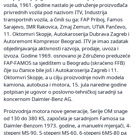
vozila, 1961. godine nastalo je udruženje proizvođača
privrednih vozila pod nazivom ITV, Industrija
transportnih vozila, a činili su ga: FAP Priboj, Famos
Sarajevo, IMR Rakovica, Zmaj Zemun, UTVA Pančevo,
11. Oktomvri Skopje, Autokaroserija Dubrava Zagreb i
Autoremont Kompresor Beograd. ITV je imao zadatak
objedinjavanja aktivnosti razvoja, prodaje, uvoza i
izvoza. Godine 1969. osnovano je Združeno preduzeće
FAP-FAMOS sa sjedištem u Beogradu (skraćeno FFB)
čije su članice bile još i Autokaroserija Zagreb i 11.
Oktomvri Skopje, a u cilju proizvodnje novih modela
kamiona, autobusa i motora, 15. jula naredne godine
potpisan je ugovor o poslovno-tehničkoj saradnji sa
koncernom Daimler-Benz AG.
Proizvodnja motora nove generacije, Serije OM snage
od 130 do 380 KS, započela je saradnjom Famosa sa
Daimler-Benzom 1973. godine, a manuelni mjenjači, 4-
stepeni MS-90, 5-stepeni MS-60, 6-stepeni 6MS-80 pa