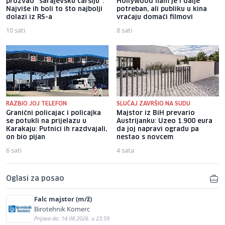
prozvao "sarajevsku čaršiju":
Hollywood nam je i dalje
Najviše ih boli to što najbolji
potreban, ali publiku u kina
dolazi iz RS-a
vraćaju domaći filmovi
10 sati
8 sati
RAZBIO JOJ TELEFON
SLUČAJ ZAVRŠIO NA SUDU
Granični policajac i policajka
Majstor iz BiH prevario
se potukli na prijelazu u
Austrijanku: Uzeo 1.900 eura
Karakaju: Putnici ih razdvajali,
da joj napravi ogradu pa
on bio pijan
nestao s novcem
6 sati
4 sata
Oglasi za posao
Falc majstor (m/ž)
Birotehnik Komerc
Prijava do: 14.08.2026. u 23:59