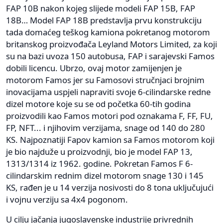
FAP 10B nakon kojeg slijede modeli FAP 15B, FAP
18B… Model FAP 18B predstavlja prvu konstrukciju
tada domaćeg teškog kamiona pokretanog motorom
britanskog proizvođača Leyland Motors Limited, za koji
su na bazi uvoza 150 autobusa, FAP i sarajevski Famos
dobili licencu. Ubrzo, ovaj motor zamijenjen je
motorom Famos jer su Famosovi stručnjaci brojnim
inovacijama uspjeli napraviti svoje 6-cilindarske redne
dizel motore koje su se od početka 60-tih godina
proizvodili kao Famos motori pod oznakama F, FF, FU,
FP, NFT... i njihovim verzijama, snage od 140 do 280
KS. Najpoznatiji Fapov kamion sa Famos motorom koji
je bio najduže u proizvodnji, bio je model FAP 13,
1313/1314 iz 1962. godine. Pokretan Famos F 6-
cilindarskim rednim dizel motorom snage 130 i 145
KS, rađen je u 14 verzija nosivosti do 8 tona uključujući
i vojnu verziju sa 4x4 pogonom.
U cilju jačanja jugoslavenske industrije privrednih