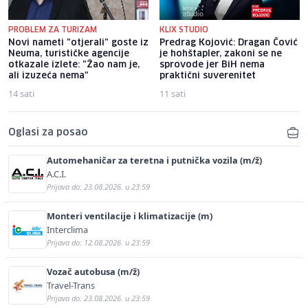
PROBLEM ZA TURIZAM
KLIX STUDIO
Novi nameti "otjerali" goste iz
Predrag Kojović: Dragan Čović
Neuma, turističke agencije
je hohštapler, zakoni se ne
otkazale izlete: "Žao nam je,
sprovode jer BiH nema
ali izuzeća nema"
praktični suverenitet
14 sati
11 sati
Oglasi za posao
Automehaničar za teretna i putnička vozila (m/ž)
A.C.I.
Prijava do: 23.08.2026. u 23:59
Monteri ventilacije i klimatizacije (m)
Interclima
Prijava do: 12.08.2026. u 23:59
Vozač autobusa (m/ž)
Travel-Trans
Prijava do: 23.08.2026. u 23:59