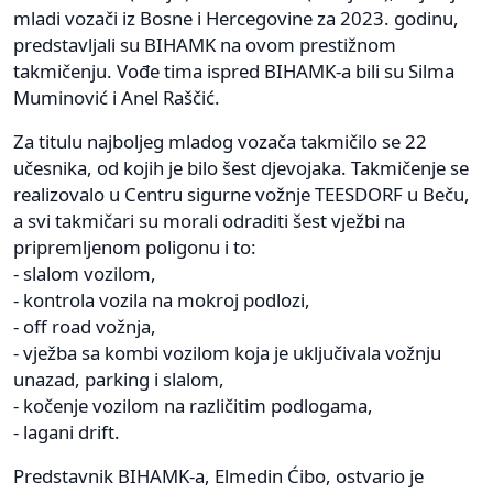
mladi vozači iz Bosne i Hercegovine za 2023. godinu,
predstavljali su BIHAMK na ovom prestižnom
takmičenju. Vođe tima ispred BIHAMK-a bili su Silma
Muminović i Anel Raščić.
Za titulu najboljeg mladog vozača takmičilo se 22
učesnika, od kojih je bilo šest djevojaka. Takmičenje se
realizovalo u Centru sigurne vožnje TEESDORF u Beču,
a svi takmičari su morali odraditi šest vježbi na
pripremljenom poligonu i to:
- slalom vozilom,
- kontrola vozila na mokroj podlozi,
- off road vožnja,
- vježba sa kombi vozilom koja je uključivala vožnju
unazad, parking i slalom,
- kočenje vozilom na različitim podlogama,
- lagani drift.
Predstavnik BIHAMK-a, Elmedin Ćibo, ostvario je