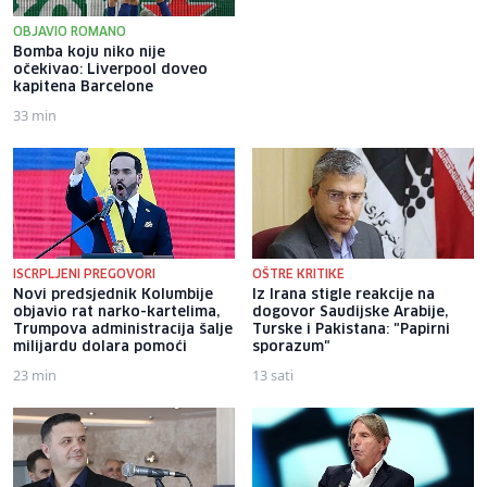
OBJAVIO ROMANO
Bomba koju niko nije
Željezničar na Grbavici
očekivao: Liverpool doveo
savladao BSK i trijumfalno
kapitena Barcelone
počeo novu sezonu
33 min
9 sati
ISCRPLJENI PREGOVORI
OŠTRE KRITIKE
Novi predsjednik Kolumbije
Iz Irana stigle reakcije na
objavio rat narko-kartelima,
dogovor Saudijske Arabije,
Trumpova administracija šalje
Turske i Pakistana: "Papirni
milijardu dolara pomoći
sporazum"
23 min
13 sati