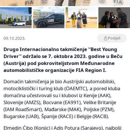
+2
09.10.2023.
Podijeli
Drugo Internacionalno takmičenje ''Best Young
Driver'' održalo se 7. oktobra 2023. godine u Beču
(Austrija) pod pokroviteljstvom Međunarodne
automobilističke organizacije FIA Region I.
Domaćin takmičenja je bio Austrijski automobilski,
motociklistički i turing klub (ÖAEMTC), a pored kluba
domaćina učestvovali su i klubovi iz Kenije (AAK),
Slovenije (AMZS), Bocvane (EA991), Velike Britanije
(IAM RoadSmart), Mađarske (MAK), Poljske (PZM),
Bugarske (UAB), Španije (RACE) i Belgije (RACB).
Elmedin Ćibo (Konjic) i Adis Potura (Sarajevo), najbolji