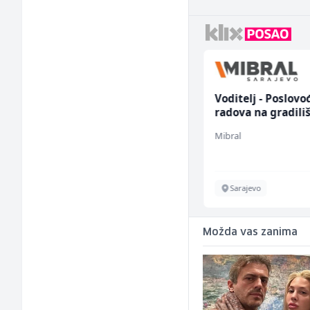
Radnik u restoranu
Voditelj - Poslovo
(m/ž)
radova na gradili
(m/ž)
BASH
Mibral
Sarajevo
Sarajevo
Možda vas zanima