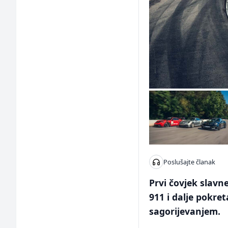
Poslušajte članak
Prvi čovjek slav
911 i dalje pokre
sagorijevanjem.