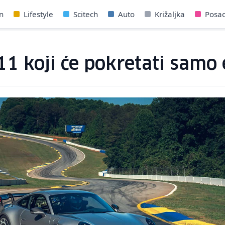
n
Lifestyle
Scitech
Auto
Križaljka
Posa
11 koji će pokretati samo