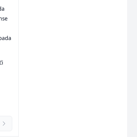
da
anse
ipada
ći