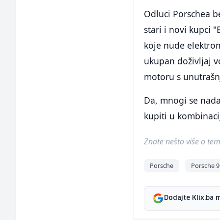
Odluci Porschea be
stari i novi kupci
koje nude elektrom
ukupan doživljaj 
motoru s unutrašn
Da, mnogi se nadaj
kupiti u kombinaci
Znate nešto više o temi 
Porsche
Porsche 
Dodajte Klix.ba 