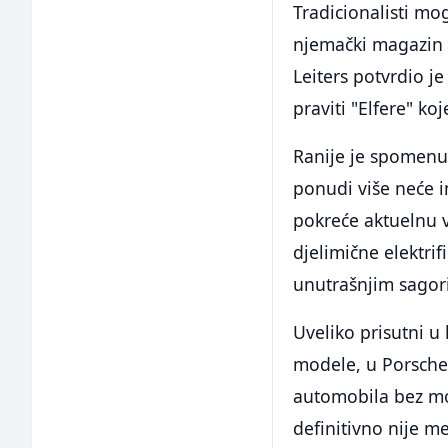
Tradicionalisti mo
njemački magazin 
Leiters potvrdio j
praviti "Elfere" ko
Ranije je spomenu
ponudi više neće im
pokreće aktuelnu ve
djelimične elektrif
unutrašnjim sagor
Uveliko prisutni u
modele, u Porscheu
automobila bez mot
definitivno nije m