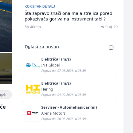
KORISTAN DETALJ
Šta zapravo znači ona mala strelica pored
pokazivača goriva na instrument tabli?
5h 40min
9
29
Oglasi za posao
Električar (m/ž)
INT Global
Prijava do: 07.08.2026. u 23:59
Električar (m/ž)
Hering
jeli
Prijava do: 04.09.2026. u 23:59
 će
Serviser - Automehaničar (m)
Arena Motors
Prijava do: 20.08.2026. u 23:59