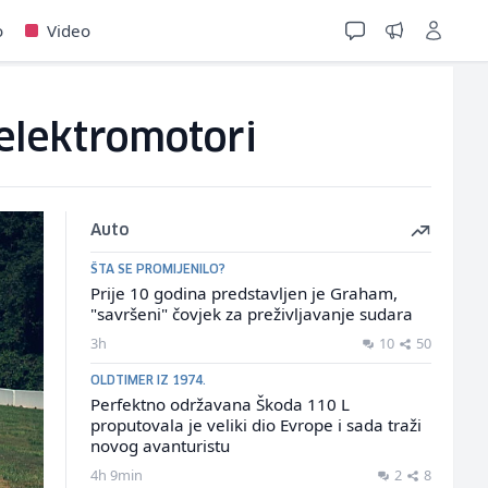
o
Video
 elektromotori
Auto
ŠTA SE PROMIJENILO?
Prije 10 godina predstavljen je Graham,
"savršeni" čovjek za preživljavanje sudara
3h
10
50
OLDTIMER IZ 1974.
Perfektno održavana Škoda 110 L
proputovala je veliki dio Evrope i sada traži
novog avanturistu
4h 9min
2
8