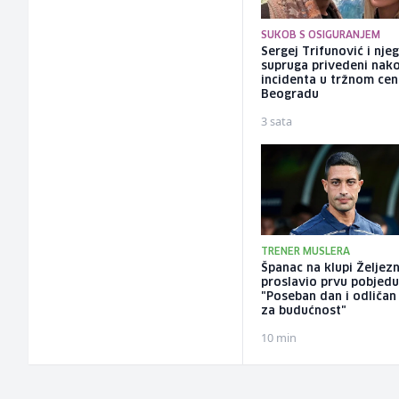
SUKOB S OSIGURANJEM
Sergej Trifunović i nje
supruga privedeni nak
incidenta u tržnom cen
Beogradu
3 sata
TRENER MUSLERA
Španac na klupi Željez
proslavio prvu pobjedu
"Poseban dan i odličan
za budućnost"
10 min