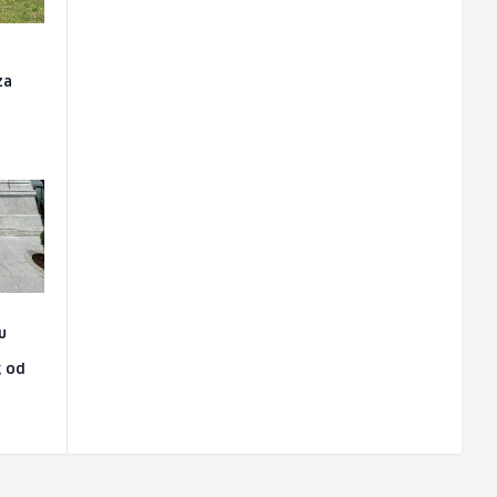
za
u
g od