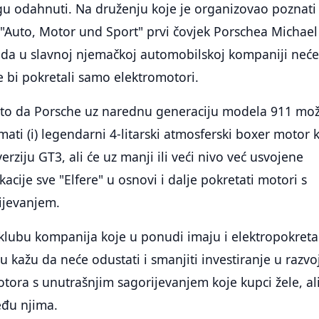
gu odahnuti. Na druženju koje je organizovao poznati
"Auto, Motor und Sport" prvi čovjek Porschea Michael
e da u slavnoj njemačkoj automobilskoj kompaniji neć
je bi pokretali samo elektromotori.
to da Porsche uz narednu generaciju modela 911 mo
ati (i) legendarni 4-litarski atmosferski boxer motor k
rziju GT3, ali će uz manji ili veći nivo već usvojene
ikacije sve "Elfere" u osnovi i dalje pokretati motori s
ijevanjem.
 klubu kompanija koje u ponudi imaju i elektropokret
 kažu da neće odustati i smanjiti investiranje u razvo
ora s unutrašnjim sagorijevanjem koje kupci žele, al
eđu njima.