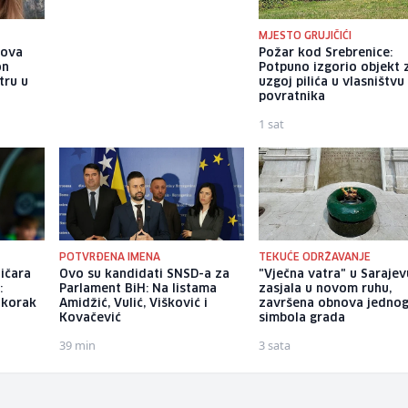
MJESTO GRUJIČIĆI
gova
Indija testirala veliki dodatak
Požar kod Srebrenice:
on
svom nuklearnom arsenalu:
Potpuno izgorio objekt 
tru u
Agni-4 pogađa cilj na
uzgoj pilića u vlasništvu
udaljenosti od 4.000 km
povratnika
1 sat
1 sat
POTVRĐENA IMENA
TEKUĆE ODRŽAVANJE
ničara
Ovo su kandidati SNSD-a za
"Vječna vatra" u Sarajev
:
Parlament BiH: Na listama
zasjala u novom ruhu,
 korak
Amidžić, Vulić, Višković i
završena obnova jedno
Kovačević
simbola grada
39 min
3 sata