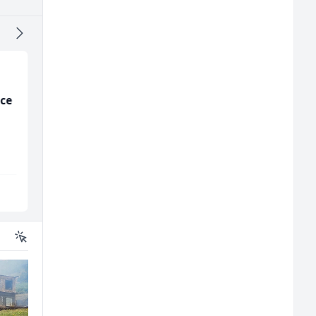
ice
Mitarbeiter:in im
Junior Marketing &
Kundenservice &
Recruiting Specialist
Support (m/w/d)
(m/ž)
Embers Call Center & Marketing
Mars Connect
Više lokacija
Sarajevo