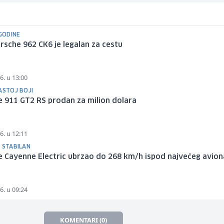
 GODINE
rsche 962 CK6 je legalan za cestu
6. u 13:00
ASTOJ BOJI
 911 GT2 RS prodan za milion dolara
6. u 12:11
 STABILAN
 Cayenne Electric ubrzao do 268 km/h ispod najvećeg avion
6. u 09:24
KOMENTARI (0)