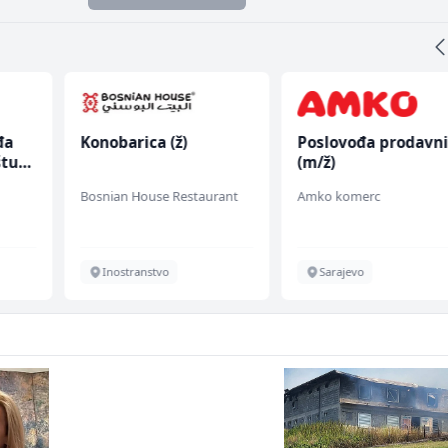
đa
Konobarica (ž)
Poslovođa prodavn
štu
(m/ž)
Bosnian House Restaurant
Amko komerc
Inostranstvo
Sarajevo