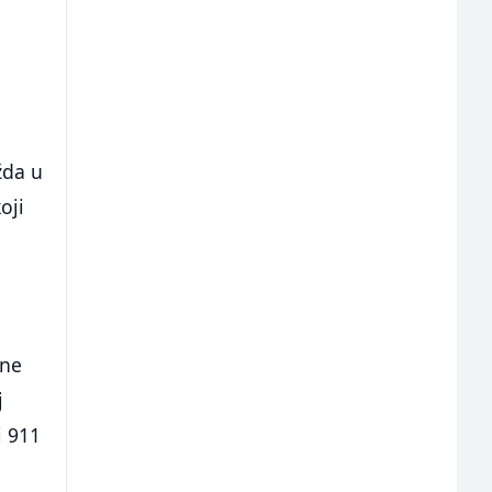
e
žda u
oji
ane
j
i 911