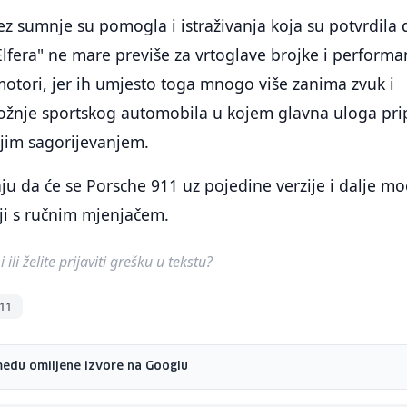
z sumnje su pomogla i istraživanja koja su potvrdila 
 "Elfera" ne mare previše za vrtoglave brojke i perform
otori, jer ih umjesto toga mnogo više zanima zvuk i
vožnje sportskog automobila u kojem glavna uloga pr
jim sagorijevanjem.
u da će se Porsche 911 uz pojedine verzije i dalje mo
ji s ručnim mjenjačem.
ili želite prijaviti grešku u tekstu?
911
među omiljene izvore na Googlu