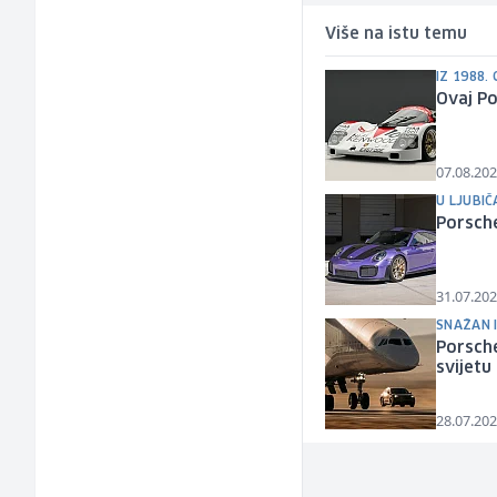
Više na istu temu
IZ 1988.
Ovaj Po
07.08.202
U LJUBIČ
Porsche
31.07.202
SNAŽAN I
Porsche
svijetu
28.07.202