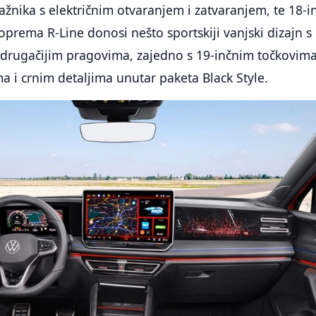
jažnika s električnim otvaranjem i zatvaranjem, te 18-i
oprema R-Line donosi nešto sportskiji vanjski dizajn s
 drugačijim pragovima, zajedno s 19-inčnim točkovima
ma i crnim detaljima unutar paketa Black Style.