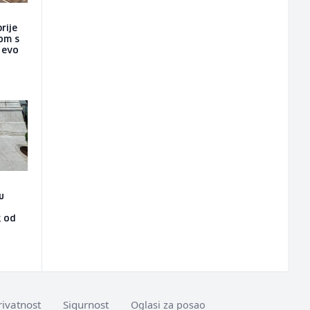
rije
nom s
a evo
u
g od
rivatnost
Sigurnost
Oglasi za posao