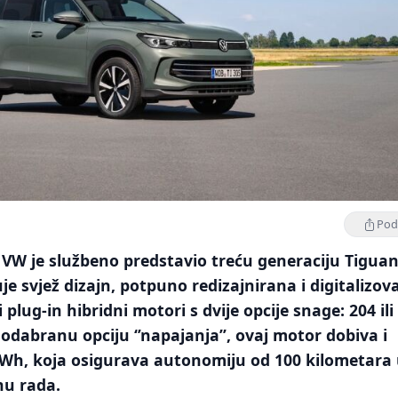
Podi
 VW je službeno predstavio treću generaciju Tiguan
je svjež dizajn, potpuno redizajnirana i digitalizo
i plug-in hibridni motori s dvije opcije snage: 204 ili
 odabranu opciju ‘’napajanja’’, ovaj motor dobiva i
 kWh, koja osigurava autonomiju od 100 kilometara
nu rada.