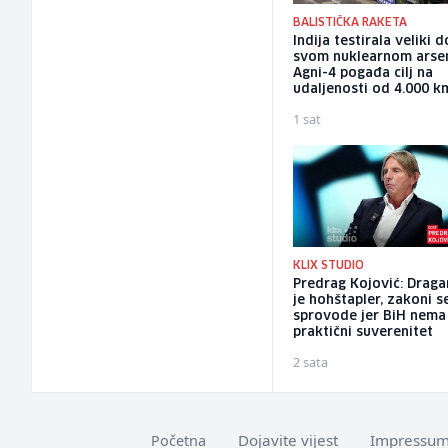
BALISTIČKA RAKETA
Indija testirala veliki 
svom nuklearnom arsen
Agni-4 pogađa cilj na
udaljenosti od 4.000 k
1 sat
KLIX STUDIO
Predrag Kojović: Draga
je hohštapler, zakoni s
sprovode jer BiH nema
praktični suverenitet
2 sata
Dojavite vijest
Impressu
Početna