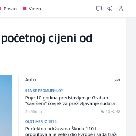
Posao
Video
očetnoj cijeni od
Auto
ŠTA SE PROMIJENILO?
Prije 10 godina predstavljen je Graham,
"savršeni" čovjek za preživljavanje sudara
2h 55min
10
48
OLDTIMER IZ 1974.
Perfektno održavana Škoda 110 L
proputovala je veliki dio Evrope i sada traži