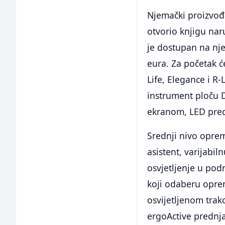
Njemački proizvođ
otvorio knjigu nar
je dostupan na nje
eura. Za početak ć
Life, Elegance i R
instrument ploču D
ekranom, LED pred
Srednji nivo oprem
asistent, varijabi
osvjetljenje u podr
koji odaberu opre
osvijetljenom trak
ergoActive prednja