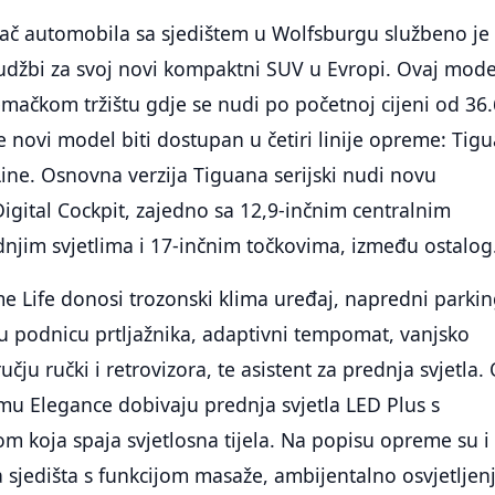
ač automobila sa sjedištem u Wolfsburgu službeno je
udžbi za svoj novi kompaktni SUV u Evropi. Ovaj mode
mačkom tržištu gdje se nudi po početnoj cijeni od 36
e novi model biti dostupan u četiri linije opreme: Tigu
-Line. Osnovna verzija Tiguana serijski nudi novu
igital Cockpit, zajedno sa 12,9-inčnim centralnim
njim svjetlima i 17-inčnim točkovima, između ostalog
e Life donosi trozonski klima uređaj, napredni parki
lnu podnicu prtljažnika, adaptivni tempomat, vanjsko
učju ručki i retrovizora, te asistent za prednja svjetla.
mu Elegance dobivaju prednja svjetla LED Plus s
om koja spaja svjetlosna tijela. Na popisu opreme su i
 sjedišta s funkcijom masaže, ambijentalno osvjetljen