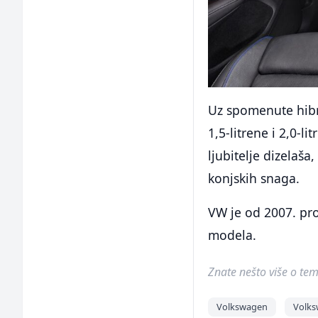
Uz spomenute hibr
1,5-litrene i 2,0-l
ljubitelje dizelaša
konjskih snaga.
VW je od 2007. pr
modela.
Znate nešto više o temi 
Volkswagen
Volks