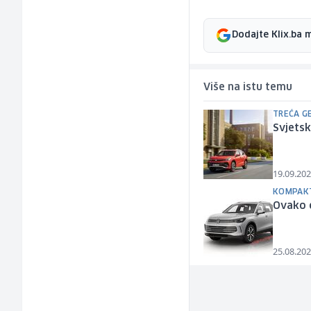
Dodajte Klix.ba 
Više na istu temu
TREĆA G
Svjets
19.09.202
KOMPAKT
Ovako ć
25.08.202