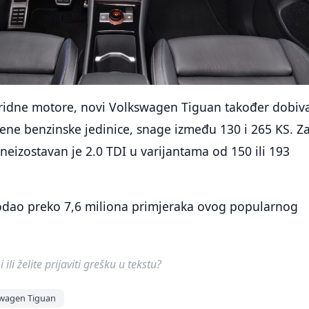
idne motore, novi Volkswagen Tiguan također dobiv
itrene benzinske jedinice, snage između 130 i 265 KS. Z
, neizostavan je 2.0 TDI u varijantama od 150 ili 193
odao preko 7,6 miliona primjeraka ovog popularnog
ili želite prijaviti grešku u tekstu?
wagen Tiguan