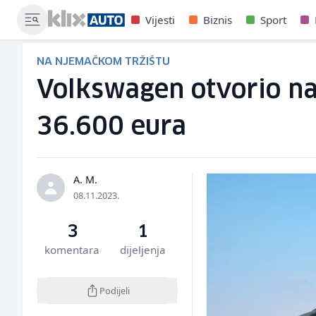
Vijesti
Biznis
Sport
NA NJEMAČKOM TRŽIŠTU
Volkswagen otvorio nar
36.600 eura
A. M.
08.11.2023.
3
1
komentara
dijeljenja
Podijeli