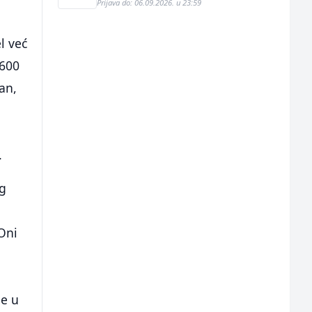
Prijava do: 06.09.2026. u 23:59
l već
.600
an,
.
ng
 Oni
je u