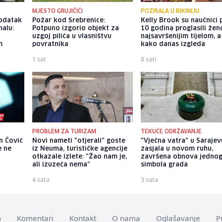
MJESTO GRUJIČIĆI
POZIRALA U BIKINIJU
dodatak
Požar kod Srebrenice:
Kelly Brook su naučnici p
alu:
Potpuno izgorio objekt za
10 godina proglasili že
uzgoj pilića u vlasništvu
najsavršenijim tijelom, 
m
povratnika
kako danas izgleda
1 sat
8 sati
PROBLEM ZA TURIZAM
TEKUĆE ODRŽAVANJE
n Čović
Novi nameti "otjerali" goste
"Vječna vatra" u Sarajev
e ne
iz Neuma, turističke agencije
zasjala u novom ruhu,
otkazale izlete: "Žao nam je,
završena obnova jedno
ali izuzeća nema"
simbola grada
4 sata
3 sata
m
Komentari
Kontakt
O nama
Oglašavanje
P