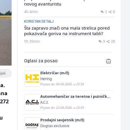
novog avanturistu
4h 4min
2
8
KORISTAN DETALJ
Šta zapravo znači ona mala strelica pored
pokazivača goriva na instrument tabli?
5h 35min
9
28
Oglasi za posao
Električar (m/ž)
jeli
Hering
a.
Prijava do: 04.09.2026. u 23:59
vana
Automehaničar za teretna i putnička
 272
vozila (m/ž)
A.C.I.
Prijava do: 23.08.2026. u 23:59
 u
Prodajni savjetnik (m/ž)
Dogtas exclusive