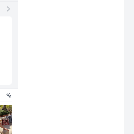
Limar (m)
Skladišni radnik (m/ž
Mountain
Lidl BH
Sarajevo
Lepenica