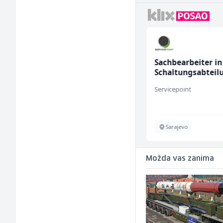
Accounting Associate
Sachbearbeiter in
(m/f)
Schaltungsabteil
(m/w)
Jitasa
Servicepoint
Više lokacija
Sarajevo
Možda vas zanima