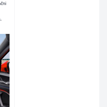
nčni
,