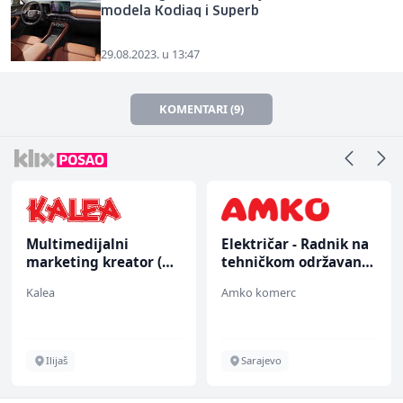
modela Kodiaq i Superb
29.08.2023. u 13:47
KOMENTARI (9)
Multimedijalni
Električar - Radnik na
marketing kreator (m/
tehničkom održavanju
ž)
(m/ž)
Kalea
Amko komerc
Ilijaš
Sarajevo