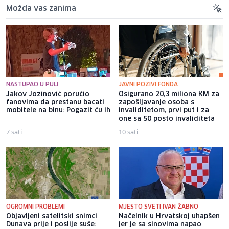
Možda vas zanima
NASTUPAO U PULI
JAVNI POZIVI FONDA
Jakov Jozinović poručio
Osigurano 20,3 miliona KM za
fanovima da prestanu bacati
zapošljavanje osoba s
mobitele na binu: Pogazit ću ih
invaliditetom, prvi put i za
one sa 50 posto invaliditeta
7 sati
10 sati
OGROMNI PROBLEMI
MJESTO SVETI IVAN ŽABNO
Objavljeni satelitski snimci
Načelnik u Hrvatskoj uhapšen
Dunava prije i poslije suše:
jer je sa sinovima napao