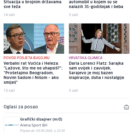
Situacija u brojnim državama
automobil u kojem su se
sve teža
nalazili 31-godišnjak i beba
14 sati
5 sati
POVOD POSJETA BUGOJNU
HRVATSKA GLUMICA
Verbalni rat Vučića i Heleza:
Daria Lorenci Flatz: Sarajka
"Lažove, što me ne uhapsiš?";
sam uvijek i zauvijek,
"Prošetajmo Beogradom,
Sarajevo je moj bazen
Novim Sadom i Nišom - ako
inspiracije, duha i nostalgije
smiješ"
13 sati
5 sati
Oglasi za posao
Grafički dizajner (m/ž)
Arena Sport BH
Prijava do: 03.09.2026. u 23:59