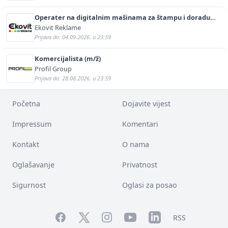
Operater na digitalnim mašinama za štampu i doradu
(m/ž)
Ekovit Reklame
Prijava do: 04.09.2026. u 23:59
Komercijalista (m/ž)
Profil Group
Prijava do: 28.08.2026. u 23:59
Početna
Dojavite vijest
Impressum
Komentari
Kontakt
O nama
Oglašavanje
Privatnost
Sigurnost
Oglasi za posao
Facebook
YouTube
LinkedIn
Twitter
Instagram
RSS