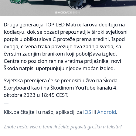
Druga generacija TOP LED Matrix farova debituju na
Kodiaq-u, dok se pozadi prepoznatljiv široki svjetlosni
potpis u obliku slova C proteže prema sredini. Ispod
ovoga, crvena traka povezuje dva zadnja svetla, sa
čvrstim zadnjim branikom koji poboljšava izgled.
Centralno pozicioniran na vratima prtljažnika, novi
Škoda natpisi upotpunjuju njegov moćan izgled.
Svjetska premijera će se prenositi uživo na Škoda
Storyboard kao i na Škodinom YouTube kanalu 4.
oktobra 2023 u 18:45 CEST.
Klix.ba čitajte i u našoj aplikaciji za
iOS
ili
Android
.
Znate nešto više o temi ili želite prijaviti grešku u tekstu?