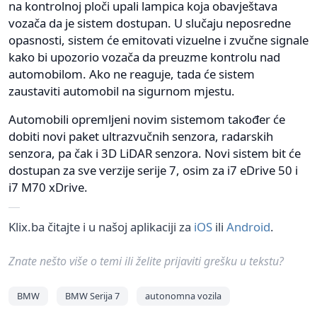
na kontrolnoj ploči upali lampica koja obavještava
vozača da je sistem dostupan. U slučaju neposredne
opasnosti, sistem će emitovati vizuelne i zvučne signale
kako bi upozorio vozača da preuzme kontrolu nad
automobilom. Ako ne reaguje, tada će sistem
zaustaviti automobil na sigurnom mjestu.
Automobili opremljeni novim sistemom također će
dobiti novi paket ultrazvučnih senzora, radarskih
senzora, pa čak i 3D LiDAR senzora. Novi sistem bit će
dostupan za sve verzije serije 7, osim za i7 eDrive 50 i
i7 M70 xDrive.
Klix.ba čitajte i u našoj aplikaciji za
iOS
ili
Android
.
Znate nešto više o temi ili želite prijaviti grešku u tekstu?
BMW
BMW Serija 7
autonomna vozila