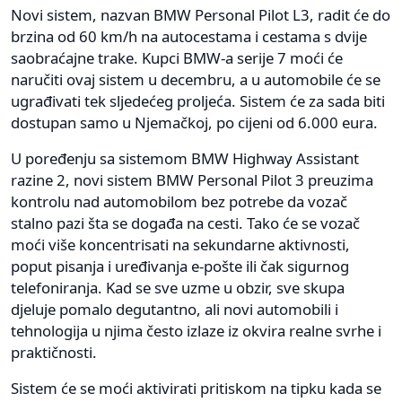
Novi sistem, nazvan BMW Personal Pilot L3, radit će do
brzina od 60 km/h na autocestama i cestama s dvije
saobraćajne trake. Kupci BMW-a serije 7 moći će
naručiti ovaj sistem u decembru, a u automobile će se
ugrađivati tek sljedećeg proljeća. Sistem će za sada biti
dostupan samo u Njemačkoj, po cijeni od 6.000 eura.
U poređenju sa sistemom BMW Highway Assistant
razine 2, novi sistem BMW Personal Pilot 3 preuzima
kontrolu nad automobilom bez potrebe da vozač
stalno pazi šta se događa na cesti. Tako će se vozač
moći više koncentrisati na sekundarne aktivnosti,
poput pisanja i uređivanja e-pošte ili čak sigurnog
telefoniranja. Kad se sve uzme u obzir, sve skupa
djeluje pomalo degutantno, ali novi automobili i
tehnologija u njima često izlaze iz okvira realne svrhe i
praktičnosti.
Sistem će se moći aktivirati pritiskom na tipku kada se