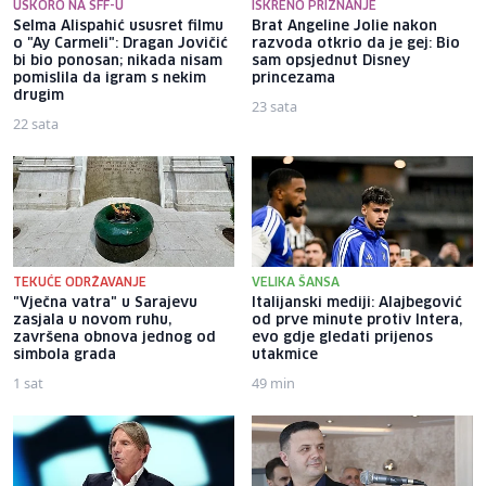
USKORO NA SFF-U
ISKRENO PRIZNANJE
Selma Alispahić ususret filmu
Brat Angeline Jolie nakon
o "Ay Carmeli": Dragan Jovičić
razvoda otkrio da je gej: Bio
bi bio ponosan; nikada nisam
sam opsjednut Disney
pomislila da igram s nekim
princezama
drugim
23 sata
22 sata
TEKUĆE ODRŽAVANJE
VELIKA ŠANSA
"Vječna vatra" u Sarajevu
Italijanski mediji: Alajbegović
zasjala u novom ruhu,
od prve minute protiv Intera,
završena obnova jednog od
evo gdje gledati prijenos
simbola grada
utakmice
1 sat
49 min