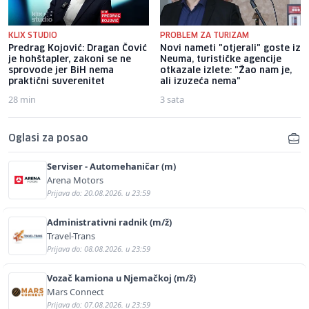
KLIX STUDIO
PROBLEM ZA TURIZAM
Predrag Kojović: Dragan Čović
Novi nameti "otjerali" goste iz
je hohštapler, zakoni se ne
Neuma, turističke agencije
sprovode jer BiH nema
otkazale izlete: "Žao nam je,
praktični suverenitet
ali izuzeća nema"
28 min
3 sata
Oglasi za posao
Serviser - Automehaničar (m)
Arena Motors
Prijava do: 20.08.2026. u 23:59
Administrativni radnik (m/ž)
Travel-Trans
Prijava do: 08.08.2026. u 23:59
Vozač kamiona u Njemačkoj (m/ž)
Mars Connect
Prijava do: 07.08.2026. u 23:59