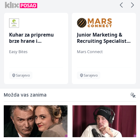
Kuhar za pripremu
Junior Marketing &
brze hrane i
Recruiting Specialist
jednostavnih jela (m/
(m/ž)
Easy Bites
Mars Connect
ž)
Sarajevo
Sarajevo
Možda vas zanima