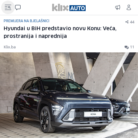
44
PREMIJERA NA BJELAŠNICI
Hyundai u BiH predstavio novu Konu: Veća,
prostranija i naprednija
Klix.ba
11