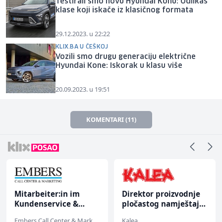
Testirali smo novu Hyundai Konu: Odlikaš
klase koji iskače iz klasičnog formata
29.12.2023. u 22:22
KLIX.BA U ČEŠKOJ
Vozili smo drugu generaciju električne
Hyundai Kone: Iskorak u klasu više
20.09.2023. u 19:51
KOMENTARI (11)
Direktor proizvodnje
Voditelj poslovnice
pločastog namještaja
salona namještaja (m/
(m/ž)
ž)
Kalea
Kalea