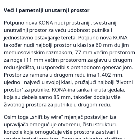
Veći i pametniji unutarnji prostor
Potpuno nova KONA nudi prostraniji, svestraniji
unutrašnji prostor za veću udobnost putnika i
jednostavno ostavljanje tereta. Potpuno nova KONA
također nudi najbolji prostor u klasi sa 60 mm duljim
međuosovinskim razmakom, 77 mm većim prostorom
za noge i 11 mm većim prostorom za glavu u drugom
redu sjedišta, u usporedbi s prethodnom generacijom.
Prostor za ramena u drugom redu ima 1.402 mm,
ujedno i najveći u svojoj klasi, pružajući najbolji 'životni
prostor' za putnike. KONA-ina tanka i kruta sjedala,
koja su debela samo 85 mm, također dodaju više
životnog prostora za putnike u drugom redu.
Osim toga „shift by wire“ mjenjač postavljen iza
upravljača omogućuje otvorenu, čistu strukturu
konzole koja omogućuje više prostora za stvari i