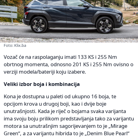
Foto: Klix.ba
Vozač će na raspolaganju imati 133 KS i 255 Nm
obrtnog momenta, odnosno 201 KS i 255 Nm ovisno o
verziji modela/bateriji koju izabere.
Veliki izbor boja i kombinacija
Kona je dostupna u paleti od ukupno 16 boja, te
opcijom krova u drugoj boji, kao i dvije boje
unutrašnjosti. Kada je riječ o bojama svaka varijanta
ima svoju boju prilikom predstavljanja tako za varijantu
motora sa unutrašnjim sagorijevanjem to je „Mirage
Green“, a za varijantu hibrida to je „Denim Blue Pearl“