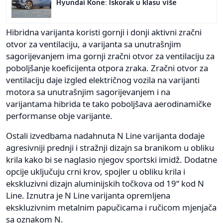
Hyundai Kone: Iskorak u klasu više
Hibridna varijanta koristi gornji i donji aktivni zračni
otvor za ventilaciju, a varijanta sa unutrašnjim
sagorijevanjem ima gornji zračni otvor za ventilaciju za
poboljšanje koeficijenta otpora zraka. Zračni otvor za
ventilaciju daje izgled električnog vozila na varijanti
motora sa unutrašnjim sagorijevanjem i na
varijantama hibrida te tako poboljšava aerodinamičke
performanse obje varijante.
Ostali izvedbama nadahnuta N Line varijanta dodaje
agresivniji prednji i stražnji dizajn sa branikom u obliku
krila kako bi se naglasio njegov sportski imidž. Dodatne
opcije uključuju crni krov, spojler u obliku krila i
ekskluzivni dizajn aluminijskih točkova od 19“ kod N
Line. Iznutra je N Line varijanta opremljena
ekskluzivnim metalnim papučicama i ručicom mjenjača
sa oznakom N.