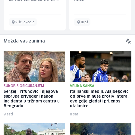
Ilijaš
Više lokacija
Možda vas zanima
SUKOB S OSIGURANJEM
VELIKA ŠANSA
Sergej Trifunović i njegova
Italijanski mediji: Alajbegović
supruga privedeni nakon
od prve minute protiv Intera,
incidenta u tržnom centru u
evo gdje gledati prijenos
Beogradu
utakmice
9 sati
8 sati