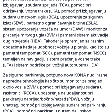
izbjegavanju sudara sprijeda (FCA), pomoć pri
održavanju vozne trake (LKA), pomoć pri izbjegavanju
sudara u mrtvom uglu (BCA), upozorenje za siguran
izlaz (SEW) , pametno ograničavanje brzine (ISLA),
sistem upozorenja vozača na umor (DAW) i monitor za
praćenje mrtvog ugla (BVM) i pametni sistem aktivacije
dugih svjetala (HBA). Također je opremljen sa raznim
dodacima kada je udobnost vožnje u pitanju, kao što su
pametni tempomat (SCC), pametni tempomat (NSCC)
temeljen na navigaciji, sistem praćenja vozne trake
(LFA) i sistem podrške pri vožnji autoputem (HDA).
Za sigurno parkiranje, potpuno nova KONA nudi razne
napredne tehnologije kao što su monitor za pregled
okolo vozila (SVM), pomoć pri izbjegavanju sudara u
raskrsnici (RCCA), upozorenje na udaljenost pri
parkiranju naprijed/bočno/nazad (PDW), vožnju
unatrag, pomoć pri izbjegavanju sudara pri parkiranju
(PCA) i pomoć pri parkiranju putem daljinskog