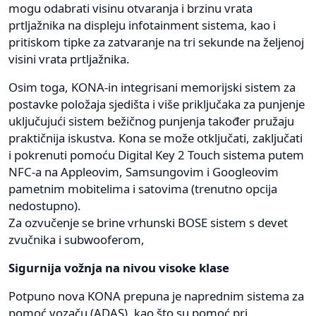
mogu odabrati visinu otvaranja i brzinu vrata
prtljažnika na displeju infotainment sistema, kao i
pritiskom tipke za zatvaranje na tri sekunde na željenoj
visini vrata prtljažnika.
Osim toga, KONA-in integrisani memorijski sistem za
postavke položaja sjedišta i više priključaka za punjenje
uključujući sistem bežičnog punjenja također pružaju
praktičnija iskustva. Kona se može otključati, zaključati
i pokrenuti pomoću Digital Key 2 Touch sistema putem
NFC-a na Appleovim, Samsungovim i Googleovim
pametnim mobitelima i satovima (trenutno opcija
nedostupno).
Za ozvučenje se brine vrhunski BOSE sistem s devet
zvučnika i subwooferom,
Sigurnija vožnja na nivou visoke klase
Potpuno nova KONA prepuna je naprednim sistema za
pomoć vozaču (ADAS), kao što su pomoć pri