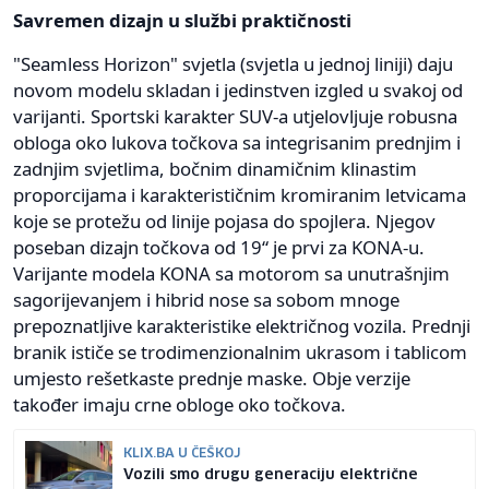
Savremen dizajn u službi praktičnosti
"Seamless Horizon" svjetla (svjetla u jednoj liniji) daju
novom modelu skladan i jedinstven izgled u svakoj od
varijanti. Sportski karakter SUV-a utjelovljuje robusna
obloga oko lukova točkova sa integrisanim prednjim i
zadnjim svjetlima, bočnim dinamičnim klinastim
proporcijama i karakterističnim kromiranim letvicama
koje se protežu od linije pojasa do spojlera. Njegov
poseban dizajn točkova od 19“ je prvi za KONA-u.
Varijante modela KONA sa motorom sa unutrašnjim
sagorijevanjem i hibrid nose sa sobom mnoge
prepoznatljive karakteristike električnog vozila. Prednji
branik ističe se trodimenzionalnim ukrasom i tablicom
umjesto rešetkaste prednje maske. Obje verzije
također imaju crne obloge oko točkova.
KLIX.BA U ČEŠKOJ
Vozili smo drugu generaciju električne