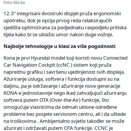
Foto: Klix.ba
12.3“ integrisani dvostruki dispjel pruža ergonomski
upotrebu, dok je opcija prvog reda relaksirajućih
sjedišta optimizirana za podjednaku raspodjelu pritiska
tijela kako bi se ublažio umor nakon duge vožnje.
Najbolje tehnologije u klasi za više pogodnosti
Kona je prvi Hyundai model koji koristi novu Connected
Car Navigation Cockpit (ccNC ) sistem koji pruža
naprednu grafiku i savršenu ujedinjenost svih displeja.
Ažuriranje usluga, softvera i funkcija dostupni su na
daljinu, pa je održavanje i ažuriranje nove generacije
KONA-e jednostavnije nego ikad zahvaljujući ažuriranju
softvera putem OTA (Over-the-Air) funkcije, što
omogućuje vlasnicima da odmah uklone određene
probleme bez posjete servisnom centru, ali i da uštede
na troškovima . Ambijentalno svjetlo također se može
ažurirati i održavati putem OTA funkcije. CCNC je