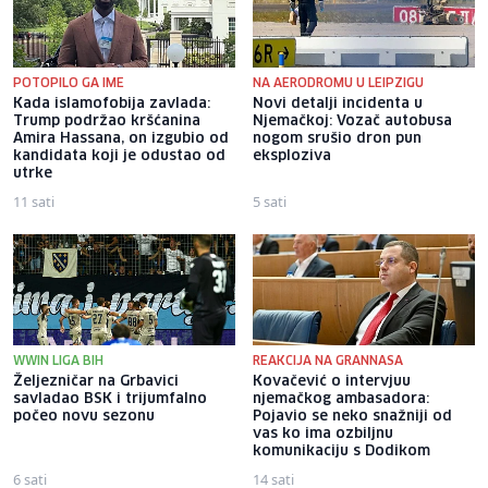
POTOPILO GA IME
NA AERODROMU U LEIPZIGU
Kada islamofobija zavlada:
Novi detalji incidenta u
Trump podržao kršćanina
Njemačkoj: Vozač autobusa
Amira Hassana, on izgubio od
nogom srušio dron pun
kandidata koji je odustao od
eksploziva
utrke
11 sati
5 sati
WWIN LIGA BIH
REAKCIJA NA GRANNASA
Željezničar na Grbavici
Kovačević o intervjuu
savladao BSK i trijumfalno
njemačkog ambasadora:
počeo novu sezonu
Pojavio se neko snažniji od
vas ko ima ozbiljnu
komunikaciju s Dodikom
6 sati
14 sati