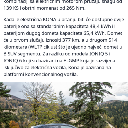
kombinaciji sa električnim motorom pružaju snagu od
139 KS i obrtni momenat od 265 Nm.
Kada je električna KONA u pitanju biti će dostupne dvije
baterije ona sa standardnim kapaciteta 48,4 kWh i l
baterijom dugog dometa kapaciteta 65,4 kWh. Domet
će u prvom slučaju iznositi 377 km, a u drugom 514
kilometara (WLTP ciklus) što je ujedno najveći domet u
B SUV segmentu. Za razliku od modela IONIQ 5 i
IONIQ 6 koji su bazirani na E -GMP koja je razvijena
isključivo za električna vozila, Kona je bazirana na
platformi konvencionalnog vozila.