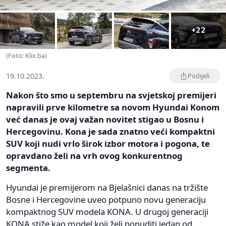
+22
(Foto: Klix.ba)
19.10.2023.
Podijeli
Nakon što smo u septembru na svjetskoj premijeri
napravili prve kilometre sa novom Hyundai Konom
već danas je ovaj važan novitet stigao u Bosnu i
Hercegovinu. Kona je sada znatno veći kompaktni
SUV koji nudi vrlo širok izbor motora i pogona, te
opravdano želi na vrh ovog konkurentnog
segmenta.
Hyundai je premijerom na Bjelašnici danas na tržište
Bosne i Hercegovine uveo potpuno novu generaciju
kompaktnog SUV modela KONA. U drugoj generaciji
KONA stiže kao model koji želi ponuditi jedan od