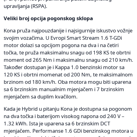
upravljanja (RSPA).
Veliki broj opcija pogonskog sklopa
Kona pruža najpouzdanije i najsigurnije iskustvo vožnje
svojim vozačima. U Evropi Smart Stream 1.6 T-GDi
motor dolazi sa opcijom pogona na dva i na četiri
točka, te pruža maksimalnu snagu od 198 KS te obrtni
moment od 265 Nm i maksimalnu snagu od 210 km/h.
Također dostupan je i Kappa 1.0 benzinski motor sa
120 KS i obrtni momenat od 200 Nm, te maksimalnom
brzinom od 180 km/h. Oba motora mogu biti uparena
sa 6 brzinskim manualnim mjenjačem i 7 brzinskim
mjenjačem sa duplim kvačilom.
Kada je Hybrid u pitanju Kona je dostupna sa pogonom
na dva točka i baterijom visokog napona od 240 V –
1.32 kWh. Ista je uparena sa 6 brzinskim DCT
mjenjačem. Performanse 1.6 GDi benzinskog motora u