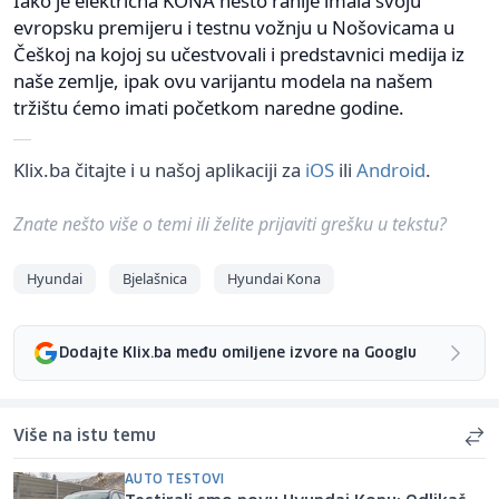
Iako je električna KONA nešto ranije imala svoju
evropsku premijeru i testnu vožnju u Nošovicama u
Češkoj na kojoj su učestvovali i predstavnici medija iz
naše zemlje, ipak ovu varijantu modela na našem
tržištu ćemo imati početkom naredne godine.
Klix.ba čitajte i u našoj aplikaciji za
iOS
ili
Android
.
Znate nešto više o temi ili želite prijaviti grešku u tekstu?
Hyundai
Bjelašnica
Hyundai Kona
Dodajte Klix.ba među omiljene izvore na Googlu
Više na istu temu
AUTO TESTOVI