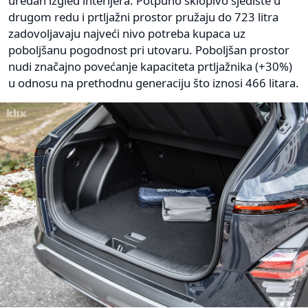
uredan izgled interijera. Potpuno sklopivo sjedište u
drugom redu i prtljažni prostor pružaju do 723 litra
zadovoljavaju najveći nivo potreba kupaca uz
poboljšanu pogodnost pri utovaru. Poboljšan prostor
nudi značajno povećanje kapaciteta prtljažnika (+30%)
u odnosu na prethodnu generaciju što iznosi 466 litara.