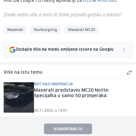
Znate nešto više o temi ili želite prijaviti grešku u tekstu?
Maserati
Nurburgring
Maserati MC20
Dodajte Klix.ba među omiljene izvore na Googlu
Više na istu temu
NOĆ KAO INSPIRACIJA
Maserati predstavio MC20 Notte:
Specijalka u samo 50 primjeraka
09.11.2023. u 13:01
KOMENTARI (1)