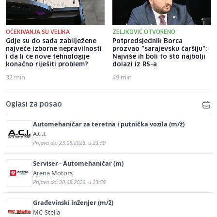
OČEKIVANJA SU VELIKA
ZELJKOVIĆ OTVORENO
Gdje su do sada zabilježene
Potpredsjednik Borca
najveće izborne nepravilnosti
prozvao "sarajevsku čaršiju":
i da li će nove tehnologije
Najviše ih boli to što najbolji
konačno riješiti problem?
dolazi iz RS-a
32 min
49 min
Oglasi za posao
Automehaničar za teretna i putnička vozila (m/ž)
A.C.I.
Prijava do: 23.08.2026. u 23:59
Serviser - Automehaničar (m)
Arena Motors
Prijava do: 20.08.2026. u 23:59
Građevinski inženjer (m/ž)
MC-Stella