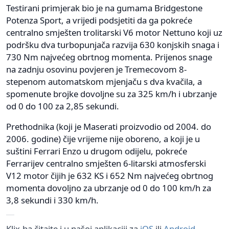
Testirani primjerak bio je na gumama Bridgestone
Potenza Sport, a vrijedi podsjetiti da ga pokreće
centralno smješten trolitarski V6 motor Nettuno koji uz
podršku dva turbopunjača razvija 630 konjskih snaga i
730 Nm najvećeg obrtnog momenta. Prijenos snage
na zadnju osovinu povjeren je Tremecovom 8-
stepenom automatskom mjenjaču s dva kvačila, a
spomenute brojke dovoljne su za 325 km/h i ubrzanje
od 0 do 100 za 2,85 sekundi.
Prethodnika (koji je Maserati proizvodio od 2004. do
2006. godine) čije vrijeme nije oboreno, a koji je u
suštini Ferrari Enzo u drugom odijelu, pokreće
Ferrarijev centralno smješten 6-litarski atmosferski
V12 motor čijih je 632 KS i 652 Nm najvećeg obrtnog
momenta dovoljno za ubrzanje od 0 do 100 km/h za
3,8 sekundi i 330 km/h.
Klix.ba čitajte i u našoj aplikaciji za
iOS
ili
Android
.