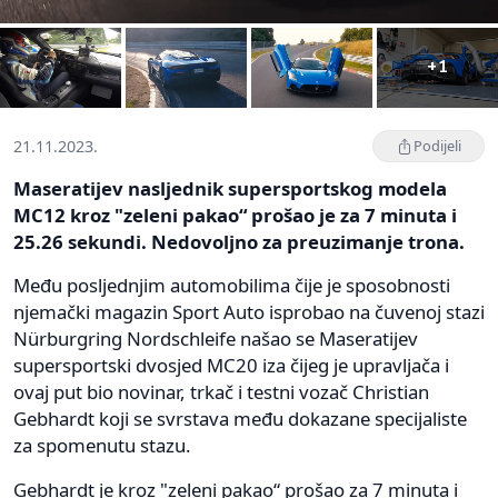
+1
21.11.2023.
Podijeli
Maseratijev nasljednik supersportskog modela
MC12 kroz "zeleni pakao“ prošao je za 7 minuta i
25.26 sekundi. Nedovoljno za preuzimanje trona.
Među posljednjim automobilima čije je sposobnosti
njemački magazin Sport Auto isprobao na čuvenoj stazi
Nürburgring Nordschleife našao se Maseratijev
supersportski dvosjed MC20 iza čijeg je upravljača i
ovaj put bio novinar, trkač i testni vozač Christian
Gebhardt koji se svrstava među dokazane specijaliste
za spomenutu stazu.
Gebhardt je kroz "zeleni pakao“ prošao za 7 minuta i