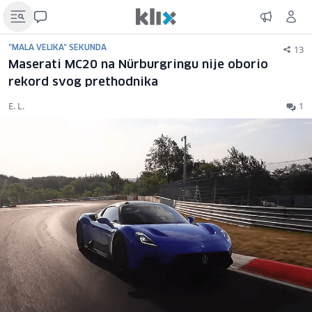
13
"MALA VELIKA" SEKUNDA
Maserati MC20 na Nürburgringu nije oborio
rekord svog prethodnika
E. L.
1