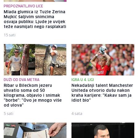
PREPOZNATLJIVO LICE
Mlada glumica iz Tuzle Zerina
Misimović poslao poruku
Mujkić šaljivim snimcima
rivalima nakon pobjede protiv
osvaja publiku: Ljude je uvijek
Veleža: "Nova sezona, stare
teže nasmijati nego rasplakati
navike"
15 sati
3 sata
DUŽI OD DVA METRA
IGRA U 4. LIGI
Ribar u Bilećkom jezeru
Nekadašnji talent Manchester
uhvatio soma od 50
Uniteda otvorio dušu nakon
kilograma, objavio i snimak
kraha karijere: "Kakav sam ja
"borbe": "Ovo je mnogo više
idiot bio"
od ulova"
5 sati
4 sata