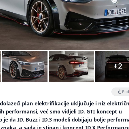
+2
Podi
lazeći plan elektrifikacije uključuje i niz električ
h performansi, već smo vidjeli ID. GTI koncept u
je da ID. Buzz i ID.3 modeli dobijaju bolje perfor
znaka, a sada je stigao i koncept ID.X Performance