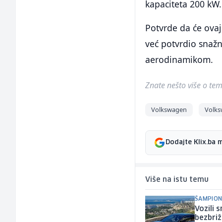
kapaciteta 200 kW.
Potvrde da će ovaj
već potvrdio snažn
aerodinamikom.
Znate nešto više o temi 
Volkswagen
Volks
Dodajte Klix.ba 
Više na istu temu
ŠAMPION
Vozili 
bezbriž