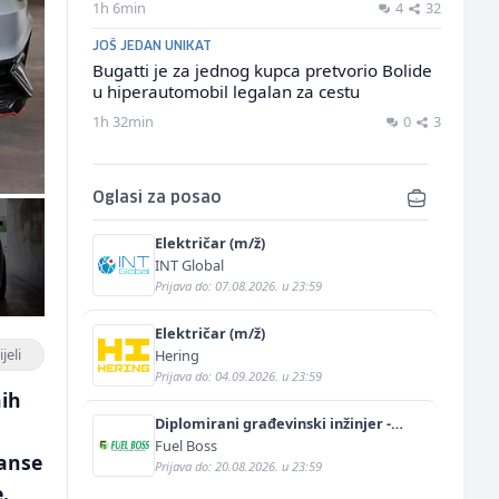
1h 6min
4
32
JOŠ JEDAN UNIKAT
Bugatti je za jednog kupca pretvorio Bolide
u hiperautomobil legalan za cestu
1h 32min
0
3
Oglasi za posao
Električar (m/ž)
INT Global
Prijava do: 07.08.2026. u 23:59
Električar (m/ž)
jeli
Hering
Prijava do: 04.09.2026. u 23:59
nih
Diplomirani građevinski inžinjer -
hidrotehnički smjer (m/ž)
Fuel Boss
manse
Prijava do: 20.08.2026. u 23:59
.