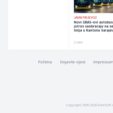
JAVNI PRIJEVOZ
Novi GRAS-ovi autobus
jutros saobraćaju na 
linija u Kantonu Saraje
2 sata
Dojavite vijest
Impressu
Početna
Copyright 2000-2026 InterSoft 