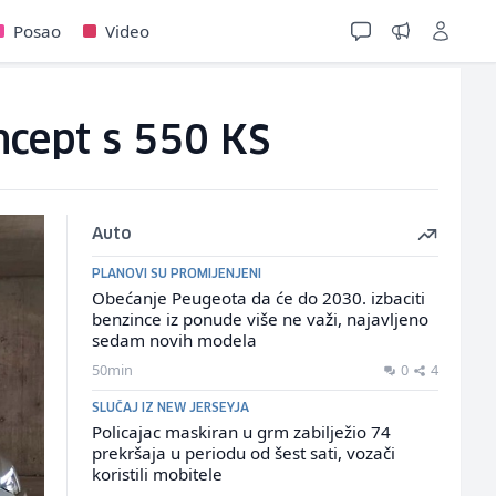
Posao
Video
ncept s 550 KS
Auto
PLANOVI SU PROMIJENJENI
Obećanje Peugeota da će do 2030. izbaciti
benzince iz ponude više ne važi, najavljeno
sedam novih modela
50min
0
4
SLUČAJ IZ NEW JERSEYJA
Policajac maskiran u grm zabilježio 74
prekršaja u periodu od šest sati, vozači
koristili mobitele