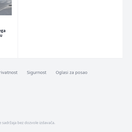
ega
nu
rivatnost
Sigurnost
Oglasi za posao
 sadržaja bez dozvole izdavača.