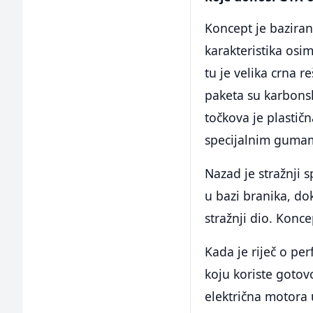
Koncept je baziran 
karakteristika osi
tu je velika crna r
paketa su karbonsk
točkova je plastičn
specijalnim gumam
Nazad je stražnji s
u bazi branika, dok
stražnji dio. Konc
Kada je riječ o pe
koju koriste gotov
električna motora