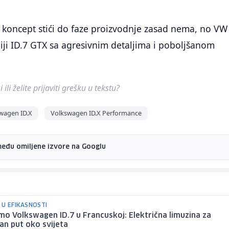
 koncept stići do faze proizvodnje zasad nema, no VW
iji ID.7 GTX sa agresivnim detaljima i poboljšanom
ili želite prijaviti grešku u tekstu?
wagen ID.X
Volkswagen ID.X Performance
među omiljene izvore na Googlu
 U EFIKASNOSTI
smo Volkswagen ID.7 u Francuskoj: Električna limuzina za
an put oko svijeta