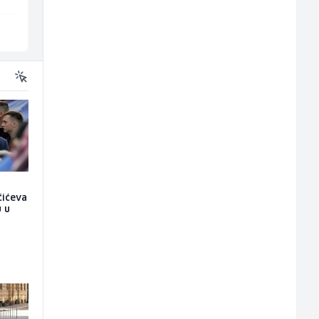
Tuzla
Sarajevo
čićeva
u u