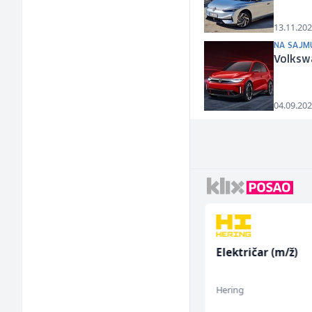
13.11.202
NA SAJM
Volkswa
04.09.202
Poslovođa prodavnice
Električar (m/ž)
(m/ž)
Amko komerc
Hering