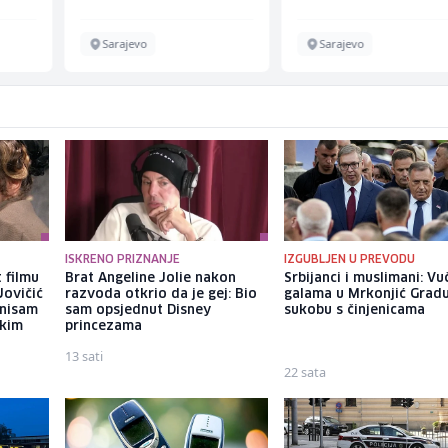
Sarajevo
Sarajevo
ISKRENO PRIZNANJE
IZGUBLJEN U PREVODU
 filmu
Brat Angeline Jolie nakon
Srbijanci i muslimani: Vu
Jovičić
razvoda otkrio da je gej: Bio
galama u Mrkonjić Grad
 nisam
sam opsjednut Disney
sukobu s činjenicama
ekim
princezama
13 sati
22 sata