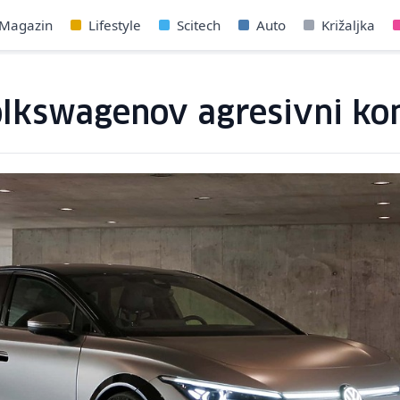
Magazin
Lifestyle
Scitech
Auto
Križaljka
olkswagenov agresivni ko