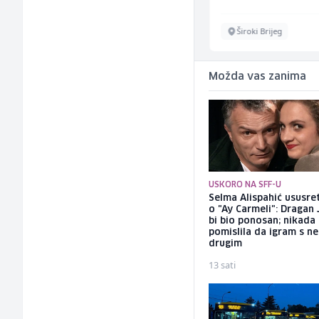
Sarajevo
Široki Brijeg
Možda vas zanima
USKORO NA SFF-U
Selma Alispahić ususret
o "Ay Carmeli": Dragan 
bi bio ponosan; nikada
pomislila da igram s n
drugim
13 sati