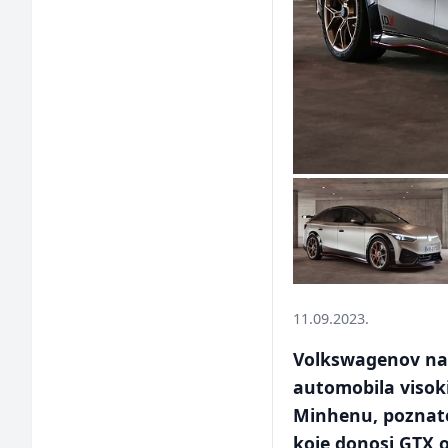
11.09.2023.
Volkswagenov nado
automobila visoki
Minhenu, poznato 
koje donosi GTX o