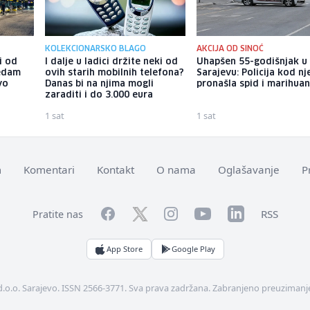
KOLEKCIONARSKO BLAGO
AKCIJA OD SINOĆ
i od
I dalje u ladici držite neki od
Uhapšen 55-godišnjak u
sedam
ovih starih mobilnih telefona?
Sarajevu: Policija kod nj
vo
Danas bi na njima mogli
pronašla spid i marihua
zaraditi i do 3.000 eura
1 sat
1 sat
m
Komentari
Kontakt
O nama
Oglašavanje
P
Facebook
YouTube
LinkedIn
Twitter
Instagram
RSS
Pratite nas
App Store
Google Play
d.o.o. Sarajevo. ISSN 2566-3771. Sva prava zadržana. Zabranjeno preuzimanje