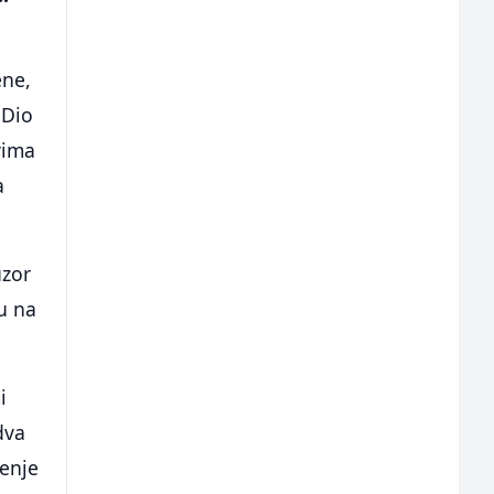
ene,
 Dio
vima
a
uzor
ju na
i
dva
enje