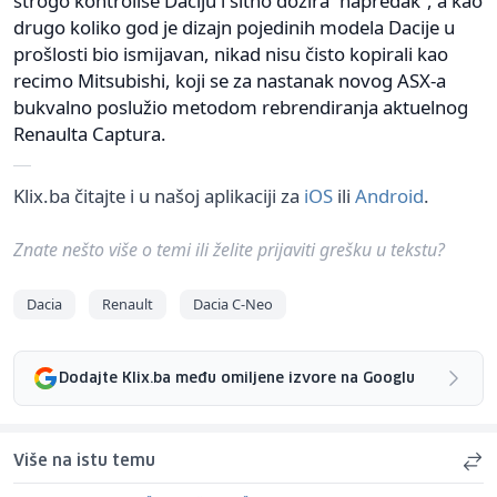
strogo kontroliše Daciju i sitno dozira ‘’napredak’’, a kao
drugo koliko god je dizajn pojedinih modela Dacije u
prošlosti bio ismijavan, nikad nisu čisto kopirali kao
recimo Mitsubishi, koji se za nastanak novog ASX-a
bukvalno poslužio metodom rebrendiranja aktuelnog
Renaulta Captura.
Klix.ba čitajte i u našoj aplikaciji za
iOS
ili
Android
.
Znate nešto više o temi ili želite prijaviti grešku u tekstu?
Dacia
Renault
Dacia C-Neo
Dodajte Klix.ba među omiljene izvore na Googlu
Više na istu temu