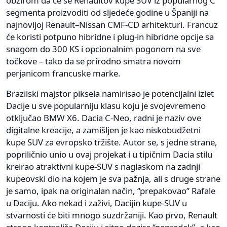
obzirom da će se Renaultov kupe SUV iz popularnog C
segmenta proizvoditi od sljedeće godine u Španiji na
najnovijoj Renault–Nissan CMF-CD arhitekturi. Francuz
će koristi potpuno hibridne i plug-in hibridne opcije sa
snagom do 300 KS i opcionalnim pogonom na sve
točkove – tako da se prirodno smatra novom
perjanicom francuske marke.
Brazilski majstor piksela namirisao je potencijalni izlet
Dacije u sve popularniju klasu koju je svojevremeno
otključao BMW X6. Dacia C-Neo, radni je naziv ove
digitalne kreacije, a zamišljen je kao niskobudžetni
kupe SUV za evropsko tržište. Autor se, s jedne strane,
popriličnio unio u ovaj projekat i u tipičnim Dacia stilu
kreirao atraktivni kupe-SUV s naglaskom na zadnji
kupeovski dio na kojem je sva pažnja, ali s druge strane
je samo, ipak na originalan način, ‘’prepakovao’’ Rafale
u Daciju. Ako nekad i zaživi, Dacijin kupe-SUV u
stvarnosti će biti mnogo suzdržaniji. Kao prvo, Renault