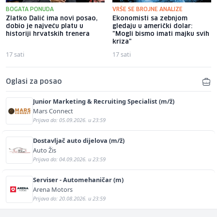
BOGATA PONUDA
VRŠE SE BROJNE ANALIZE
Zlatko Dalić ima novi posao,
Ekonomisti sa zebnjom
dobio je najveću platu u
gledaju u američki dolar:
historiji hrvatskih trenera
"Mogli bismo imati majku svih
kriza"
17 sati
17 sati
Oglasi za posao
Junior Marketing & Recruiting Specialist (m/ž)
Mars Connect
Prijava do: 05.09.2026. u 23:59
Dostavljač auto dijelova (m/ž)
Auto Žis
Prijava do: 04.09.2026. u 23:59
Serviser - Automehaničar (m)
Arena Motors
Prijava do: 20.08.2026. u 23:59