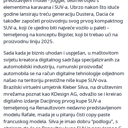
predstavljeni model - Jogger, sedmerosjed s
elementima karavana i SUV-a. Ubrzo nakon što iduće
godine lansiraju treću generaciju Dustera, Dacia će
također započeti proizvodnju svog prvog kompaktnog
SUV-a, koji će ujedno biti najveće vozilo u paleti –
temeljenog na konceptu Bigster, koji bi trebao ući na
proizvodnu liniju 2025.
Sada kada je biznis uhodan i uspješan, u maštovitom
svijetu kreatora digitalnog sadržaja specijaliziranih za
automobilski industriju, rumunski proizvođač
automobila se na račun digitalne tehnologije odjednom
našao na teritoriju prestižne niše kupe SUV-ova.
Brazilski virtuelni umjetnik Kleber Silva, na društevnim
mrežama poznat kao KDesign AG, odvažio se i kreirao
digitalno izdanje Dacijinog prvog kupe SUV-a
temeljenog na Renaultovom nedavno predstavljenom
modelu Rafale, mada je u pitanju čisti copy-paste
francuskog modela. Silva je imao dobru ‘’podlogu’’, s