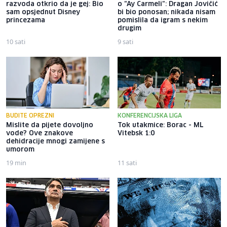
razvoda otkrio da je gej: Bio
o "Ay Carmeli": Dragan Jovičić
sam opsjednut Disney
bi bio ponosan; nikada nisam
princezama
pomislila da igram s nekim
drugim
10 sati
9 sati
BUDITE OPREZNI
KONFERENCIJSKA LIGA
Mislite da pijete dovoljno
Tok utakmice: Borac - ML
vode? Ove znakove
Vitebsk 1:0
dehidracije mnogi zamijene s
umorom
19 min
11 sati