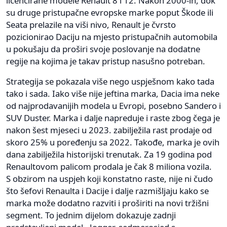
licencirane modele Renault 8 i 12. Nakon 2000-ih, dok
su druge pristupačne evropske marke poput Škode ili
Seata prelazile na viši nivo, Renault je čvrsto
pozicionirao Daciju na mjesto pristupačnih automobila
u pokušaju da proširi svoje poslovanje na dodatne
regije na kojima je takav pristup nasušno potreban.
Strategija se pokazala više nego uspješnom kako tada
tako i sada. Iako više nije jeftina marka, Dacia ima neke
od najprodavanijih modela u Evropi, posebno Sandero i
SUV Duster. Marka i dalje napreduje i raste zbog čega je
nakon šest mjeseci u 2023. zabilježila rast prodaje od
skoro 25% u poređenju sa 2022. Takođe, marka je ovih
dana zabilježila historijski trenutak. Za 19 godina pod
Renaultovom palicom prodala je čak 8 miliona vozila.
S obzirom na uspjeh koji konstatno raste, nije ni čudo
što šefovi Renaulta i Dacije i dalje razmišljaju kako se
marka može dodatno razviti i proširiti na novi tržišni
segment. To jednim dijelom dokazuje zadnji