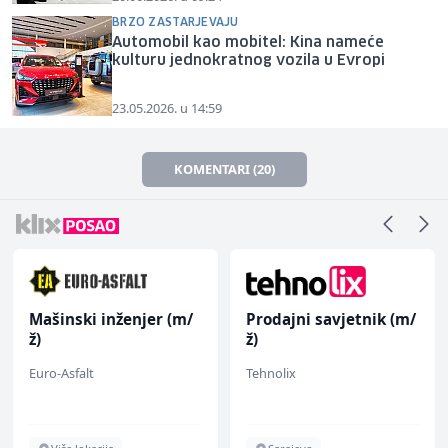
BRZO ZASTARJEVAJU
Automobil kao mobitel: Kina nameće
kulturu jednokratnog vozila u Evropi
23.05.2026. u 14:59
KOMENTARI (20)
Mašinski inženjer (m/
Prodajni savjetnik (m/
ž)
ž)
Euro-Asfalt
Tehnolix