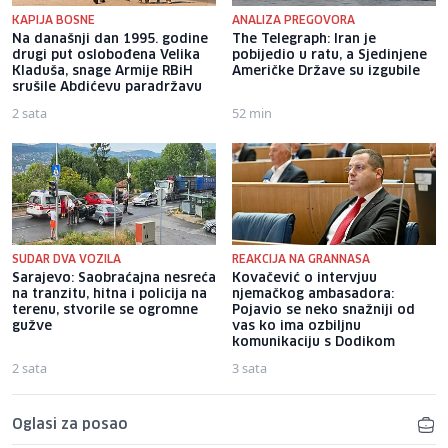
KAPIJA BOSNE
ANALIZA PREGOVORA
Na današnji dan 1995. godine
The Telegraph: Iran je
drugi put oslobođena Velika
pobijedio u ratu, a Sjedinjene
Kladuša, snage Armije RBiH
Američke Države su izgubile
srušile Abdićevu paradržavu
2 sata
52 min
SUDAR DVA VOZILA
REAKCIJA NA GRANNASA
Sarajevo: Saobraćajna nesreća
Kovačević o intervjuu
na tranzitu, hitna i policija na
njemačkog ambasadora:
terenu, stvorile se ogromne
Pojavio se neko snažniji od
gužve
vas ko ima ozbiljnu
komunikaciju s Dodikom
2 sata
3 sata
Oglasi za posao