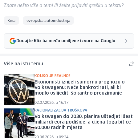
Znate nešto više o temi ili želite prijaviti grešku u tekstu?
Kina
evropska autoindustrija
Dodajte Klix.ba među omiljene izvore na Googlu
Više na istu temu
KOLIKO JE REALNO?
Ekonomisti iznijeli sumornu prognozu o
Volkswagenu: Neće bankrotirati, ali bi
moglo uslijediti šokantno preuzimanje
02.07.2026. u 16:17
RACIONALIZACIJA TROŠKOVA
Volkswagen do 2030. planira uštedjeti šest
milijardi eura godišnje, a cijena toga bit će
50.000 radnih mjesta
20.06.2026. u 09:24