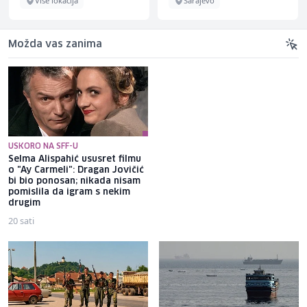
Više lokacija
Sarajevo
Možda vas zanima
USKORO NA SFF-U
Selma Alispahić ususret filmu
Brat Angeline Jolie nakon
o "Ay Carmeli": Dragan Jovičić
razvoda otkrio da je gej: Bio
bi bio ponosan; nikada nisam
sam opsjednut Disney
pomislila da igram s nekim
princezama
drugim
20 sati
20 sati