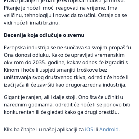
Pravo pitanje nije da li je evropska industrija mrtva.
Pitanje je hoće li moći reagovati na vrijeme. Ima
veličinu, tehnologiju i novac da to učini. Ostaje da se
vidi hoće li imati brzinu.
Decenija koja odlučuje o svemu
Evropska industrija se ne suočava sa svojim propašću.
Ona donosi odluku. Kako će upravljati vremenskim
okvirom do 2035. godine, kakav odnos će izgraditi s
Kinom i hoće li uspjeti smanjiti troškove bez
uništavanja svog društvenog tkiva, odredit će hoće li
izaći jača ili će završiti kao drugorazredna industrija.
Gigant je ranjen, ali i dalje stoji. Ono šta će učiniti u
narednim godinama, odredit će hoće li se ponovo biti
konkurentan ili će gledati kako ga drugi prestižu.
Klix.ba čitajte i u našoj aplikaciji za
iOS
ili
Android
.