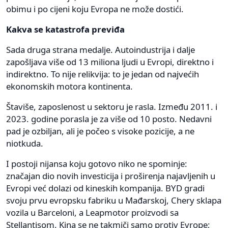
obimu i po cijeni koju Evropa ne može dostići.
Kakva se katastrofa previđa
Sada druga strana medalje. Autoindustrija i dalje
zapošljava više od 13 miliona ljudi u Evropi, direktno i
indirektno. To nije relikvija: to je jedan od najvećih
ekonomskih motora kontinenta.
Štaviše, zaposlenost u sektoru je rasla. Između 2011. i
2023. godine porasla je za više od 10 posto. Nedavni
pad je ozbiljan, ali je počeo s visoke pozicije, a ne
niotkuda.
I postoji nijansa koju gotovo niko ne spominje:
značajan dio novih investicija i proširenja najavljenih u
Evropi već dolazi od kineskih kompanija. BYD gradi
svoju prvu evropsku fabriku u Mađarskoj, Chery sklapa
vozila u Barceloni, a Leapmotor proizvodi sa
Stellantisom. Kina se ne takmiči samo protiv Evrope;