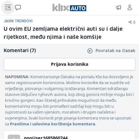
0
JASNI TRENDOVI
U ovim EU zemljama električni auti su i dalje
rijetkost, među njima i naše komšije
Komentari (7)
Povratak na članak
Prijava korisnika
NAPOMENA:
Komentarisanje članaka na portalu Klix.ba dozvoljeno je
samo registrovanim korisnicima. Molimo korisnike da se suzdrže od
vrijeđanja, psovanja i vulgarnog izražavanja. Komentari odražavaju
stavove isključivo njihovih autora, koji zbog govora mržnje mogu biti i
krivično gonjeni. Kao čitatelj prihvatate mogućnost da među
komentarima mogu biti pronađeni sadržaji koji mogu biti u
suprotnosti sa vašim vjerskim, moralnim i drugim načelima i
uvjerenjima. Svaki korisnik prije pisanja komentara mora se upoznati
sa
Pravilima i uslovima korištenja komentara
.
gooUser1685860744