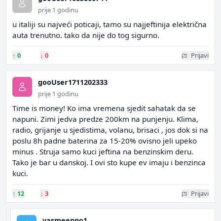
prije 1 godinu
u italiji su najveći poticaji, tamo su najjeftinija električna
auta trenutno. tako da nije do tog sigurno.
↑
0
↓
0
Prijavi
gooUser1711202333
prije 1 godinu
Time is money! Ko ima vremena sjedit sahatak da se
napuni. Zimi jedva predze 200km na punjenju. Klima,
radio, grijanje u sjedistima, volanu, brisaci , jos dok si na
poslu 8h padne baterina za 15-20% ovisno jeli upeko
minus . Struja samo kuci jeftina na benzinskim deru.
Tako je bar u danskoj. I ovi sto kupe ev imaju i benzinca
kuci.
↑
12
↓
3
Prijavi
yasmeenno1