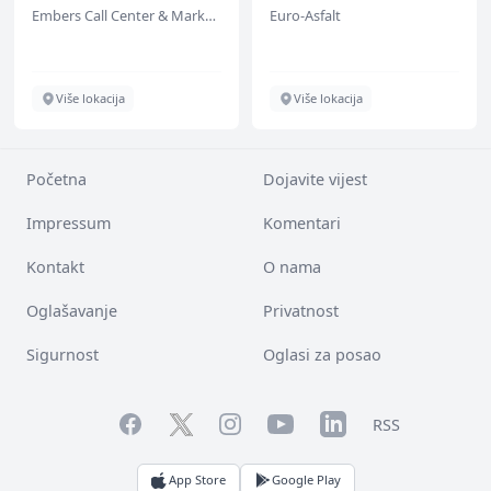
Support (m/w/d)
Embers Call Center & Marketing
Euro-Asfalt
Više lokacija
Više lokacija
Početna
Dojavite vijest
Impressum
Komentari
Kontakt
O nama
Oglašavanje
Privatnost
Sigurnost
Oglasi za posao
Facebook
YouTube
LinkedIn
Twitter
Instagram
RSS
App Store
Google Play