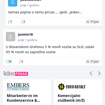
prije 1 godinu
nemas pojma o cemu pricas ... sjedi ..jedan...
↑
1
↓
3
Prijavi
jasmin18
prije 1 godinu
U Bosanskom Grahovu 5 % novih vozila su SUS, ostali
95 % novih su zaprežna vozila
↑
16
↓
3
Prijavi
Mitarbeiter:in im
Komercijalni
Kundenservice &
službenik (m/ž)