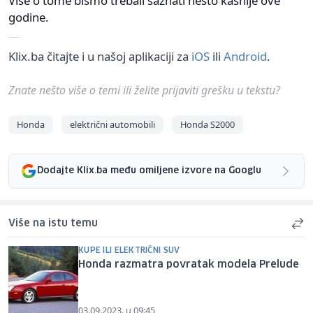
Više o tome bismo trebali saznati nešto kasnije ove
godine.
Klix.ba čitajte i u našoj aplikaciji za
iOS
ili
Android
.
Znate nešto više o temi ili želite prijaviti grešku u tekstu?
Honda
električni automobili
Honda S2000
Dodajte Klix.ba među omiljene izvore na Googlu
Više na istu temu
KUPE ILI ELEKTRIČNI SUV
Honda razmatra povratak modela Prelude
03.09.2023. u 09:45