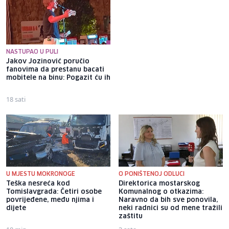
NASTUPAO U PULI
Jakov Jozinović poručio
Osigurano 20,3 miliona KM za
fanovima da prestanu bacati
zapošljavanje osoba s
mobitele na binu: Pogazit ću ih
invaliditetom, prvi put i za
one sa 50 posto invaliditeta
18 sati
21 sat
U MJESTU MOKRONOGE
O PONIŠTENOJ ODLUCI
Teška nesreća kod
Direktorica mostarskog
Tomislavgrada: Četiri osobe
Komunalnog o otkazima:
povrijeđene, među njima i
Naravno da bih sve ponovila,
dijete
neki radnici su od mene tražili
zaštitu