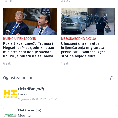
18 min
3 sata
BURNO U PENTAGONU
MEĐUNARODNA AKCIJA
Pukla tikva između Trumpa i
Uhapšeni organizatori
Hegsetha: Predsjednik napao
krijumčarenja migranata
ministra rata kad je saznao
preko BiH i Balkana, zgrnuli
koliko je raketa na zalihama
stotine hiljada eura
6 sati
1 sat
Oglasi za posao
Električar (m/ž)
Hering
Prijava do: 04.09.2026. u 23:59
Električar (m)
Mountain