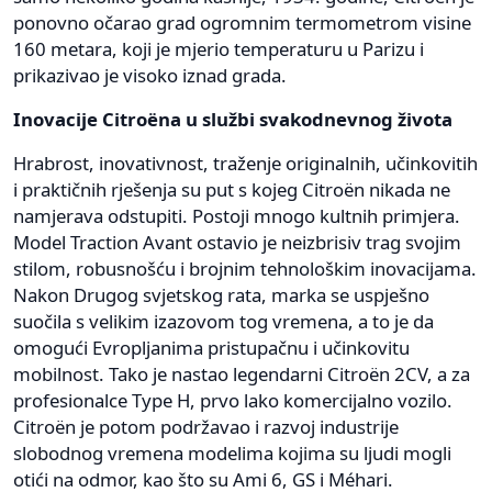
ponovno očarao grad ogromnim termometrom visine
160 metara, koji je mjerio temperaturu u Parizu i
prikazivao je visoko iznad grada.
Inovacije Citroëna u službi svakodnevnog života
Hrabrost, inovativnost, traženje originalnih, učinkovitih
i praktičnih rješenja su put s kojeg Citroën nikada ne
namjerava odstupiti. Postoji mnogo kultnih primjera.
Model Traction Avant ostavio je neizbrisiv trag svojim
stilom, robusnošću i brojnim tehnološkim inovacijama.
Nakon Drugog svjetskog rata, marka se uspješno
suočila s velikim izazovom tog vremena, a to je da
omogući Evropljanima pristupačnu i učinkovitu
mobilnost. Tako je nastao legendarni Citroën 2CV, a za
profesionalce Type H, prvo lako komercijalno vozilo.
Citroën je potom podržavao i razvoj industrije
slobodnog vremena modelima kojima su ljudi mogli
otići na odmor, kao što su Ami 6, GS i Méhari.