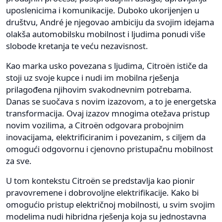
uposlenicima i komunikacije. Duboko ukorijenjen u
društvu, André je njegovao ambiciju da svojim idejama
olakša automobilsku mobilnost i ljudima ponudi više
slobode kretanja te veću nezavisnost.
Kao marka usko povezana s ljudima, Citroën ističe da
stoji uz svoje kupce i nudi im mobilna rješenja
prilagođena njihovim svakodnevnim potrebama.
Danas se suočava s novim izazovom, a to je energetska
transformacija. Ovaj izazov mnogima otežava pristup
novim vozilima, a Citroën odgovara probojnim
inovacijama, elektrificiranim i povezanim, s ciljem da
omogući odgovornu i cjenovno pristupačnu mobilnost
za sve.
U tom kontekstu Citroën se predstavlja kao pionir
pravovremene i dobrovoljne elektrifikacije. Kako bi
omogućio pristup električnoj mobilnosti, u svim svojim
modelima nudi hibridna rješenja koja su jednostavna