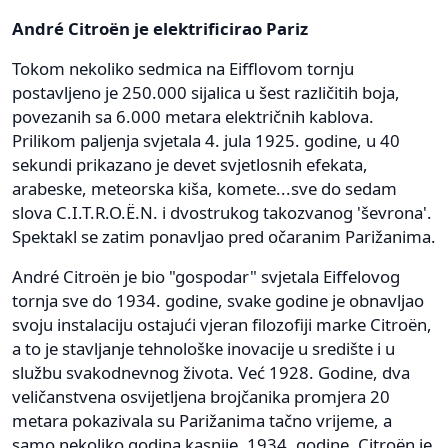
André Citroën je elektrificirao Pariz
Tokom nekoliko sedmica na Eifflovom tornju
postavljeno je 250.000 sijalica u šest različitih boja,
povezanih sa 6.000 metara električnih kablova.
Prilikom paljenja svjetala 4. jula 1925. godine, u 40
sekundi prikazano je devet svjetlosnih efekata,
arabeske, meteorska kiša, komete...sve do sedam
slova C.I.T.R.O.Ë.N. i dvostrukog takozvanog 'ševrona'.
Spektakl se zatim ponavljao pred očaranim Parižanima.
André Citroën je bio "gospodar" svjetala Eiffelovog
tornja sve do 1934. godine, svake godine je obnavljao
svoju instalaciju ostajući vjeran filozofiji marke Citroën,
a to je stavljanje tehnološke inovacije u središte i u
službu svakodnevnog života. Već 1928. Godine, dva
veličanstvena osvijetljena brojčanika promjera 20
metara pokazivala su Parižanima tačno vrijeme, a
samo nekoliko godina kasnije, 1934. godine, Citroën je