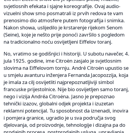
svjetlosnih efekata i sjajne koreografije. Ovaj audio-
vizuelni show smo posmatrali iz prvih redova te vam
prenosimo dio atmosfere putem fotografija i snimka.
Nakon showa, uslijedilo je krstarenje rijekom Senom
(Seine), koje je nešto prije ponoći završilo s pogledom
na tradicionalno noću osvijetljeni Eiffelov toranj.
No, vratimo se godišnjici i historiji. U subotu navečer, 4.
jula 1925. godine, ime Citroën zasjalo je svjetlosnim
slovima na Eiffelovom tornju. André Citroën upustio se
u smjelu avanturu inženjera Fernanda Jacopozzija, koja
je imala za cilj osvijetliti najprepoznatljiviji simbol
francuske prijestolnice. Nije bio osvijetljen samo toranj,
nego i vizija Andréa Citroëna. Jasno je prepoznao
tehnički izazov, globalni odjek projekta i izuzetan
reklamni potencijal. Tu sposobnost da iznenadi, inovira
i pomjera granice, ugradio je u sva područja svog
djelovanja, od proizvodnje, tehnologije i dizajna pa do
prodajnih procesa, postprodajnih usluga, upravljanja