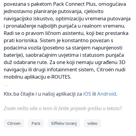
povezana s paketom Pack Connect Plus, omogućava
jednostavno planiranje putovanja, cjelovito
navigacijsko iskustvo, optimizaciju vremena putovanja
i pronalaženje najboljih punjača u realnom vremenu.
Radi se o pravom ličnom asistentu, koji bez prestanka
prati korisnika. Sistem je konstantno povezan s
podacima vozila (posebno sa stanjem napunjenosti
baterije), saobraćajnim uvjetima i statusom punjača
duž odabrane rute. Za one koji nemaju ugrađenu 3D
navigaciju ili drugi infotainment sistem, Citroën nudi
mobilnu aplikaciju e-ROUTES.
Klix.ba čitajte i u našoj aplikaciji za
iOS
ili
Android
.
Znate nešto više o temi ili želite prijaviti grešku u tekstu?
Citroen
Pariz
Eiffelov toranj
video