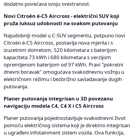
dodatno povećava svoju svestranost.
Novi Citroën ë-C5 Aircross - električni SUV koji
pruža luksuz udobnosti na svakom putovanju
Najudobniji model u C-SUV segmentu, potpuno novi
Citroën ë-C5 Aircross, postavlja nova mjerila i s
izuzetnim dometom, 520 kilometara s baterijom
kapaciteta 73 kWh i 680 kilometara s verzijom
opremljenom baterijom od 97 kWh. Pravi "pokretni
dnevni boravak" omogućava svakodnevnu vožnju u
električnom režimu i bezbrižno savladavanje dugih
putovanja.
Planer putovanja integrisan u 3D povezanu
navigaciju modela C4, C4 X i C5 Aircross
Planer putovanja pojednostavljuje svakodnevni život
pomoću električnog sistema koji je direktno integrisan
u ugrađeni infotainment sistem vozila. Ova funkcija,