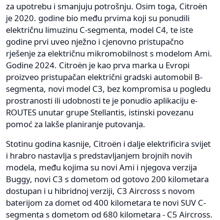
za upotrebu i smanjuju potrošnju. Osim toga, Citroën
je 2020. godine bio među prvima koji su ponudili
električnu limuzinu C-segmenta, model C4, te iste
godine prvi uveo nježno i cjenovno pristupačno
rješenje za električnu mikromobilnost s modelom Ami.
Godine 2024. Citroën je kao prva marka u Evropi
proizveo pristupačan električni gradski automobil B-
segmenta, novi model C3, bez kompromisa u pogledu
prostranosti ili udobnosti te je ponudio aplikaciju e-
ROUTES unutar grupe Stellantis, istinski povezanu
pomoć za lakše planiranje putovanja.
Stotinu godina kasnije, Citroën i dalje elektrificira svijet
i hrabro nastavlja s predstavljanjem brojnih novih
modela, među kojima su novi Ami i njegova verzija
Buggy, novi C3 s dometom od gotovo 200 kilometara
dostupan i u hibridnoj verziji, C3 Aircross s novom
baterijom za domet od 400 kilometara te novi SUV C-
segmenta s dometom od 680 kilometara - C5 Aircross.