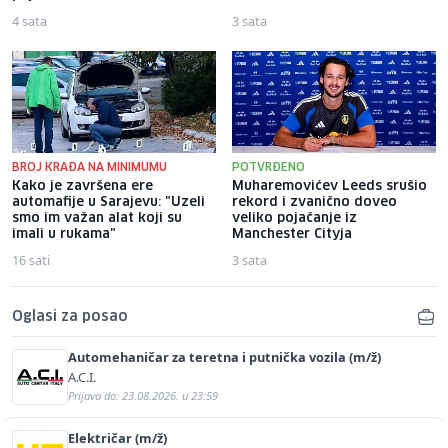
4 sata
3 sata
BROJ KRAĐA NA MINIMUMU
POTVRĐENO
Kako je završena ere
Muharemovićev Leeds srušio
automafije u Sarajevu: "Uzeli
rekord i zvanično doveo
smo im važan alat koji su
veliko pojačanje iz
imali u rukama"
Manchester Cityja
16 sati
3 sata
Oglasi za posao
Automehaničar za teretna i putnička vozila (m/ž)
A.C.I.
Prijava do: 23.08.2026. u 23:59
Električar (m/ž)