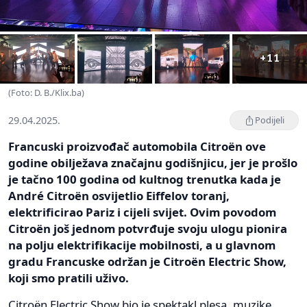
+11
(Foto: D. B./Klix.ba)
29.04.2025.
Podijeli
Francuski proizvođač automobila Citroën ove
godine obilježava značajnu godišnjicu, jer je prošlo
je tačno 100 godina od kultnog trenutka kada je
André Citroën osvijetlio Eiffelov toranj,
elektrificirao Pariz i cijeli svijet. Ovim povodom
Citroën još jednom potvrđuje svoju ulogu pionira
na polju elektrifikacije mobilnosti, a u glavnom
gradu Francuske održan je Citroën Electric Show,
koji smo pratili uživo.
Citroën Electric Show bio je spektakl plesa, muzike,