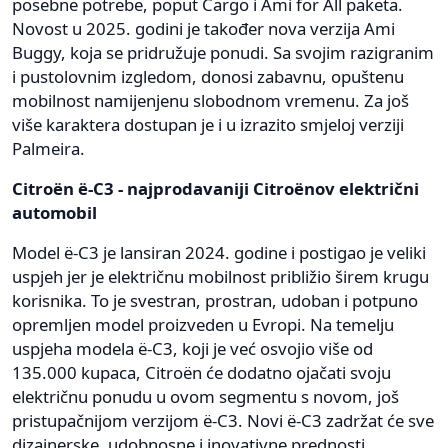
posebne potrebe, poput Cargo i Ami for All paketa.
Novost u 2025. godini je također nova verzija Ami
Buggy, koja se pridružuje ponudi. Sa svojim razigranim
i pustolovnim izgledom, donosi zabavnu, opuštenu
mobilnost namijenjenu slobodnom vremenu. Za još
više karaktera dostupan je i u izrazito smjeloj verziji
Palmeira.
Citroën ë-C3 - najprodavaniji Citroënov električni
automobil
Model ë-C3 je lansiran 2024. godine i postigao je veliki
uspjeh jer je električnu mobilnost približio širem krugu
korisnika. To je svestran, prostran, udoban i potpuno
opremljen model proizveden u Evropi. Na temelju
uspjeha modela ë-C3, koji je već osvojio više od
135.000 kupaca, Citroën će dodatno ojačati svoju
električnu ponudu u ovom segmentu s novom, još
pristupačnijom verzijom ë-C3. Novi ë-C3 zadržat će sve
dizajnerske, udobnosne i inovativne prednosti