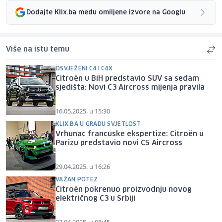
Dodajte Klix.ba među omiljene izvore na Googlu
Više na istu temu
OSVJEŽENI C4 I C4X
Citroën u BiH predstavio SUV sa sedam
sjedišta: Novi C3 Aircross mijenja pravila
16.05.2025. u 15:30
KLIX.BA U GRADU SVJETLOST
Vrhunac francuske ekspertize: Citroën u
Parizu predstavio novi C5 Aircross
29.04.2025. u 16:26
VAŽAN POTEZ
Citroën pokrenuo proizvodnju novog
električnog C3 u Srbiji