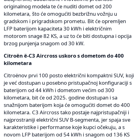
originalnog modela te će nuditi domet od 200
kilometara, što će omogućiti bezbrižnu vožnju u
gradskom i prigradskom prometu. Bit će opremljen
LFP baterijom kapaciteta 30 kWh i električnim
motorom snage 82 KS, a uz to će biti dostupna i opcija
brzog punjenja snagom od 30 kW.
Citroën ë-C3 Aircross uskoro s dometom do 400
kilometara
Citroënov prvi 100 posto električni kompaktni SUV, koji
je već dostupan u posebno pristupačnoj konfiguraciji s
baterijom od 44 kWh i dometom većim od 300
kilometara, bit će od 2025. godine dostupan i sa
snažnijom baterijom koja će omogućiti domet do 400
kilometara. C3 Aircross tako postaje najpristupačniji i
najprostraniji električni SUV B-segmenta, jer spaja sve
karakteristike i performanse koje kupci očekuju, a s
novom LFP baterijom od 54 kWh i snagom od 136 KS