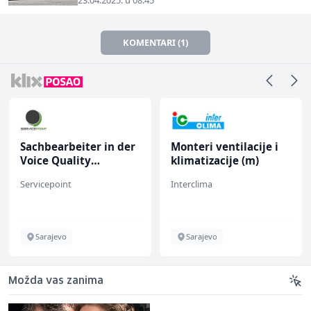
23.04.2025. u 08:45
KOMENTARI (1)
Sachbearbeiter in der
Monteri ventilacije i
Voice Quality
klimatizacije (m)
Management (m/w)
Servicepoint
Interclima
Sarajevo
Sarajevo
Možda vas zanima