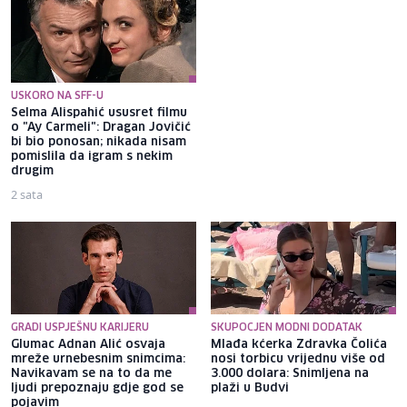
USKORO NA SFF-U
Selma Alispahić ususret filmu
Brat Angeline Jolie nakon
o "Ay Carmeli": Dragan Jovičić
razvoda otkrio da je gej: Bio
bi bio ponosan; nikada nisam
sam opsjednut Disney
pomislila da igram s nekim
princezama
drugim
2 sata
3 sata
GRADI USPJEŠNU KARIJERU
SKUPOCJEN MODNI DODATAK
Glumac Adnan Alić osvaja
Mlađa kćerka Zdravka Čolića
mreže urnebesnim snimcima:
nosi torbicu vrijednu više od
Navikavam se na to da me
3.000 dolara: Snimljena na
ljudi prepoznaju gdje god se
plaži u Budvi
pojavim