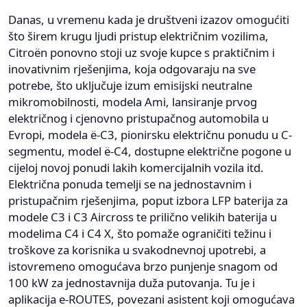
Danas, u vremenu kada je društveni izazov omogućiti
što širem krugu ljudi pristup električnim vozilima,
Citroën ponovno stoji uz svoje kupce s praktičnim i
inovativnim rješenjima, koja odgovaraju na sve
potrebe, što uključuje izum emisijski neutralne
mikromobilnosti, modela Ami, lansiranje prvog
električnog i cjenovno pristupačnog automobila u
Evropi, modela ë-C3, pionirsku električnu ponudu u C-
segmentu, model ë-C4, dostupne električne pogone u
cijeloj novoj ponudi lakih komercijalnih vozila itd.
Električna ponuda temelji se na jednostavnim i
pristupačnim rješenjima, poput izbora LFP baterija za
modele C3 i C3 Aircross te prilično velikih baterija u
modelima C4 i C4 X, što pomaže ograničiti težinu i
troškove za korisnika u svakodnevnoj upotrebi, a
istovremeno omogućava brzo punjenje snagom od
100 kW za jednostavnija duža putovanja. Tu je i
aplikacija e-ROUTES, povezani asistent koji omogućava